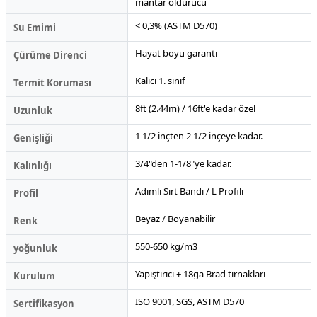
mantar öldürücü
< 0,3% (ASTM D570)
Su Emimi
Hayat boyu garanti
Çürüme Direnci
Kalıcı 1. sınıf
Termit Koruması
8ft (2.44m) / 16ft'e kadar özel
Uzunluk
1 1/2 inçten 2 1/2 inçeye kadar.
Genişliği
3/4"den 1-1/8"ye kadar.
Kalınlığı
Adımlı Sırt Bandı / L Profili
Profil
Beyaz / Boyanabilir
Renk
550-650 kg/m3
yoğunluk
Yapıştırıcı + 18ga Brad tırnakları
Kurulum
ISO 9001, SGS, ASTM D570
Sertifikasyon