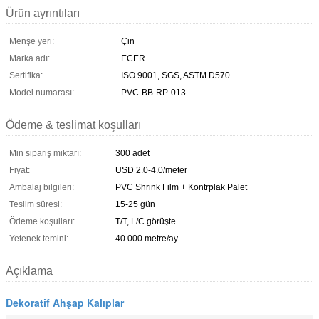
Ürün ayrıntıları
Menşe yeri:
Çin
Marka adı:
ECER
Sertifika:
ISO 9001, SGS, ASTM D570
Model numarası:
PVC-BB-RP-013
Ödeme & teslimat koşulları
Min sipariş miktarı:
300 adet
Fiyat:
USD 2.0-4.0/meter
Ambalaj bilgileri:
PVC Shrink Film + Kontrplak Palet
Teslim süresi:
15-25 gün
Ödeme koşulları:
T/T, L/C görüşte
Yetenek temini:
40.000 metre/ay
Açıklama
Dekoratif Ahşap Kalıplar