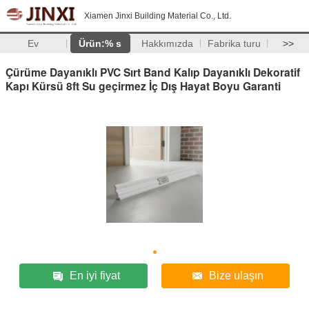
Xiamen Jinxi Building Material Co., Ltd.
Ev
Ürün:% s
Hakkımızda
Fabrika turu
>>
Çürüme Dayanıklı PVC Sırt Band Kalıp Dayanıklı Dekoratif
Kapı Kürsü 8ft Su geçirmez İç Dış Hayat Boyu Garanti
En iyi fiyat
Bize ulaşın