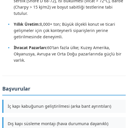
sertlik (Shore D 68-72), ısı bükülmesi (Vicat > 72°C), darbe
(Charpy > 15 kJ/m2) ve boyut sabitliği testlerine tabi
tutulur.
Yıllık Üretim:
8,000+ ton; Büyük ölçekli konut ve ticari
gelişmeler için çok konteynerli siparişlerin yerine
getirilmesinde deneyimli.
İhracat Pazarları:
60'tan fazla ülke; Kuzey Amerika,
Okyanusya, Avrupa ve Orta Doğu pazarlarında güçlü bir
varlık.
Başvurular
İç kapı kabuğunun geliştirilmesi (arka bant ayrıntıları)
Dış kapı süsleme montajı (hava durumuna dayanıklı)