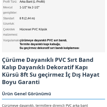
Profil Türü:
Arka Bant (L-Profili)
Mevcut
1-1/2" ila 2-1/2"
genişlikler:
Standart
8 ft (2,44 m)
Uzunluk:
Çekirdek
Hücresel PVC Köpük
malzemesi:
çürümeye dayanıklı PVC sırt bandı
Vurgulamak:
,
Termite dayanıklı kapı kabuğu
,
Su geçirmez dekoratif sırt bandı kalıplaması
Çürüme Dayanıklı PVC Sırt Band
Kalıp Dayanıklı Dekoratif Kapı
Kürsü 8ft Su geçirmez İç Dış Hayat
Boyu Garanti
Ürün Genel Görünümü
Çürümeye dayanıklı, termitlere dirençli PVC arka bant