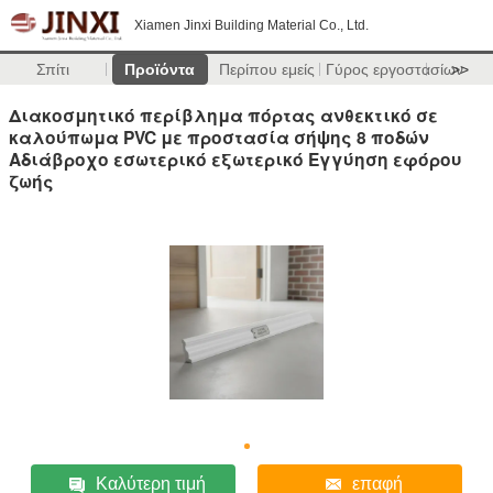
Xiamen Jinxi Building Material Co., Ltd.
Σπίτι
Προϊόντα
Περίπου εμείς
Γύρος εργοστασίων
>>
Διακοσμητικό περίβλημα πόρτας ανθεκτικό σε
καλούπωμα PVC με προστασία σήψης 8 ποδών
Αδιάβροχο εσωτερικό εξωτερικό Εγγύηση εφόρου
ζωής
Καλύτερη τιμή
επαφή