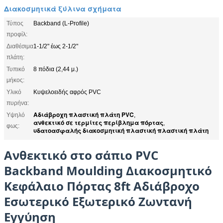
Διακοσμητικά ξύλινα σχήματα
Τύπος
Backband (L-Profile)
προφίλ:
Διαθέσιμα
1-1/2" έως 2-1/2"
πλάτη:
Τυπικό
8 πόδια (2,44 μ.)
μήκος:
Υλικό
Κυψελοειδής αφρός PVC
πυρήνα:
Αδιάβροχη πλαστική πλάτη PVC
Υψηλό
,
ανθεκτικό σε τερμίτες περίβλημα πόρτας
,
φως:
υδατοασφαλής διακοσμητική πλαστική πλαστική πλάτη
Ανθεκτικό στο σάπιο PVC
Backband Moulding Διακοσμητικό
Κεφάλαιο Πόρτας 8ft Αδιάβροχο
Εσωτερικό Εξωτερικό Ζωντανή
Εγγύηση