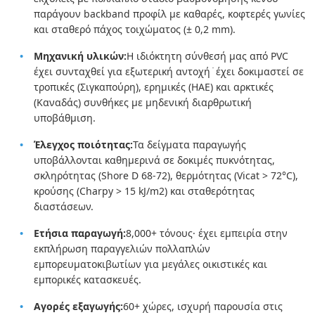
παράγουν backband προφίλ με καθαρές, κοφτερές γωνίες
και σταθερό πάχος τοιχώματος (± 0,2 mm).
Μηχανική υλικών:
Η ιδιόκτητη σύνθεσή μας από PVC
έχει συνταχθεί για εξωτερική αντοχή ̇ έχει δοκιμαστεί σε
τροπικές (Σιγκαπούρη), ερημικές (ΗΑΕ) και αρκτικές
(Καναδάς) συνθήκες με μηδενική διαρθρωτική
υποβάθμιση.
Έλεγχος ποιότητας:
Τα δείγματα παραγωγής
υποβάλλονται καθημερινά σε δοκιμές πυκνότητας,
σκληρότητας (Shore D 68-72), θερμότητας (Vicat > 72°C),
κρούσης (Charpy > 15 kJ/m2) και σταθερότητας
διαστάσεων.
Ετήσια παραγωγή:
8,000+ τόνους· έχει εμπειρία στην
εκπλήρωση παραγγελιών πολλαπλών
εμπορευματοκιβωτίων για μεγάλες οικιστικές και
εμπορικές κατασκευές.
Αγορές εξαγωγής:
60+ χώρες, ισχυρή παρουσία στις