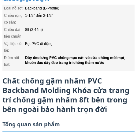
Loại hồ sơ:
Backband (L-Profile)
Chiều rộng
1-1/2" đến 2-1/2"
có sẵn:
Chiều dài
8ft (2,44m)
tiêu chuẩn:
Vật liệu cốt
Bọt PVC di động
lõi:
Dây đeo lưng PVC chống mục nát
vỏ cửa chống mối mọt
Điểm nổi
,
,
khuôn đúc dây đeo trang trí chống thấm nước
bật:
Chất chống gặm nhấm PVC
Backband Molding Khóa cửa trang
trí chống gặm nhấm 8ft bên trong
bên ngoài bảo hành trọn đời
Tổng quan sản phẩm