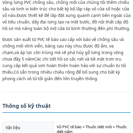
Vòng lưng PVC chống sâu, chống mối của chúng tôi thêm chiều
sâu và tinh vi kiến trúc cho bất kỳ bộ lắp ráp vỏ cửa sổ hoặc cửa
sổ nào.Được thiết kế để lắp đặt xung quanh cạnh bên ngoài của
vỏ tiêu chuẩn, dây đai lưng tạo ra một bước, đồ nội thất cấp độ
hồ sơ mà nâng toàn bộ mở cửa từ bình thường đến phi thường.
Được sản xuất từ PVC tế bào cao cấp với bảo vệ chống sâu và
chống mối vĩnh viễn, băng sau này chịu được độ ẩm, va
chạm,và áp lực côn trùng mà sẽ phá hủy gỗ lưng trong vòng
chưa đầy 5 nămCác chi tiết hồ sơ sắc nét và bề mặt trơn tru
cung cấp kết quả sơn hoàn thiện hoàn hảo với sự chuẩn bị tối
thiểu.Có sẵn trong nhiều chiều rộng để bổ sung cho bất kỳ
phong cách vỏ từ tối giản đến lớn truyền thống.
Thông số kỹ thuật
Vũ PVC tế bào + Thuốc diệt mối + Thuốc
Vật liệu
diệt nấm