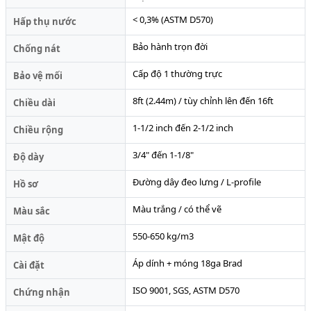
< 0,3% (ASTM D570)
Hấp thụ nước
Bảo hành trọn đời
Chống nát
Cấp độ 1 thường trực
Bảo vệ mối
8ft (2.44m) / tùy chỉnh lên đến 16ft
Chiều dài
1-1/2 inch đến 2-1/2 inch
Chiều rộng
3/4" đến 1-1/8"
Độ dày
Đường dây đeo lưng / L-profile
Hồ sơ
Màu trắng / có thể vẽ
Màu sắc
550-650 kg/m3
Mật độ
Áp dính + móng 18ga Brad
Cài đặt
ISO 9001, SGS, ASTM D570
Chứng nhận