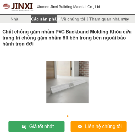
Xiamen Jinxi Building Material Co., Ltd.
Nhà
Các sản phẩm
Về chúng tôi
Tham quan nhà máy
>>
Chất chống gặm nhấm PVC Backband Molding Khóa cửa
trang trí chống gặm nhấm 8ft bên trong bên ngoài bảo
hành trọn đời
Giá tốt nhất
Liên hệ chúng tôi