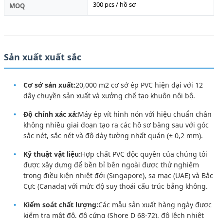
300 pcs / hồ sơ
MOQ
Sản xuất xuất sắc
Cơ sở sản xuất:
20,000 m2 cơ sở ép PVC hiện đại với 12
dây chuyền sản xuất và xưởng chế tạo khuôn nội bộ.
Độ chính xác xả:
Máy ép vít hình nón với hiệu chuẩn chân
không nhiều giai đoạn tạo ra các hồ sơ băng sau với góc
sắc nét, sắc nét và độ dày tường nhất quán (± 0,2 mm).
Kỹ thuật vật liệu:
Hợp chất PVC độc quyền của chúng tôi
được xây dựng để bền bỉ bên ngoài được thử nghiệm
trong điều kiện nhiệt đới (Singapore), sa mạc (UAE) và Bắc
Cực (Canada) với mức độ suy thoái cấu trúc bằng không.
Kiểm soát chất lượng:
Các mẫu sản xuất hàng ngày được
kiểm tra mật độ, độ cứng (Shore D 68-72), độ lệch nhiệt