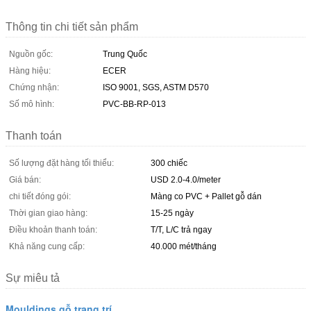
Thông tin chi tiết sản phẩm
Nguồn gốc:
Trung Quốc
Hàng hiệu:
ECER
Chứng nhận:
ISO 9001, SGS, ASTM D570
Số mô hình:
PVC-BB-RP-013
Thanh toán
Số lượng đặt hàng tối thiểu:
300 chiếc
Giá bán:
USD 2.0-4.0/meter
chi tiết đóng gói:
Màng co PVC + Pallet gỗ dán
Thời gian giao hàng:
15-25 ngày
Điều khoản thanh toán:
T/T, L/C trả ngay
Khả năng cung cấp:
40.000 mét/tháng
Sự miêu tả
Mouldings gỗ trang trí