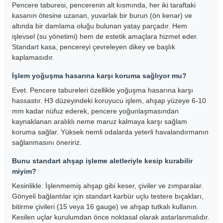
Pencere taburesi, pencerenin alt kısmında, her iki taraftaki
kasanın ötesine uzanan, yuvarlak bir burun (ön kenar) ve
altında bir damlama oluğu bulunan yatay parçadır. Hem
işlevsel (su yönetimi) hem de estetik amaçlara hizmet eder.
Standart kasa, pencereyi çevreleyen dikey ve başlık
kaplamasıdır.
İşlem yoğuşma hasarına karşı koruma sağlıyor mu?
Evet. Pencere tabureleri özellikle yoğuşma hasarına karşı
hassastır. H3 düzeyindeki koruyucu işlem, ahşap yüzeye 6-10
mm kadar nüfuz ederek, pencere yoğunlaşmasından
kaynaklanan aralıklı neme maruz kalmaya karşı sağlam
koruma sağlar. Yüksek nemli odalarda yeterli havalandırmanın
sağlanmasını öneririz.
Bunu standart ahşap işleme aletleriyle kesip kurabilir
miyim?
Kesinlikle. İşlenmemiş ahşap gibi keser, çiviler ve zımparalar.
Gönyeli bağlantılar için standart karbür uçlu testere bıçakları,
bitirme çivileri (15 veya 16 gauge) ve ahşap tutkalı kullanın.
Kesilen uçlar kurulumdan önce noktasal olarak astarlanmalıdır.