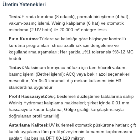
Üretim Yetenekleri
Tesis:
Fırında kurutma (8 odacık), parmak birleştirme (4 hat),
vakum-basınç işlemi, Weinig kalıplama (6 hat) ve otomatik
astarlama (2 UV hattı) ile 20.000 m² entegre tesis
Fırın Kurutma:
Türlere ve kalınlığa göre bilgisayar kontrollü
kurutma programları; stresi azaltmak için dengeleme ve
koşullandırma aşamaları; Her şarjda ±%1 toleransla %8-12 MC
hedefi
Tedavi:
Maksimum koruyucu nüfuzu için tam hücreli vakum-
basınç işlemi (Bethel işlemi); ACQ veya bakır azol seçenekleri
mevcuttur; Yer üstü korumalı dış mekan kullanımı için H3
standardına uygundur
Profil Hassasiyeti:
Güç beslemeli düzleştirme tablalarına sahip
Weinig Hydromat kalıplama makineleri; şirket içinde 0,01 mm
hassasiyete kadar taşlama; Gölge grafiği karşılaştırıcısıyla
doğrulanan profil tutarlılığı
Astarlama Kalitesi:
UV kürlemeli otomatik püskürtme hatları; çift ​​
kafalı uygulama tüm profil yüzeylerinin tamamen kaplanmasını
sağlar; Kat başına DFT 80-120 mikron