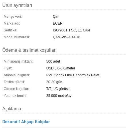
Ürün ayrıntıları
Menşe yeri:
Çin
Marka adı:
ECER
Sertifika:
ISO 9001, FSC, E1 Glue
Model numarası:
ÇAM-WS-AR-018
Ödeme & teslimat koşulları
Min sipariş miktarı:
500 adet
Fiyat:
USD 3.0-6.0/meter
Ambalaj bilgileri:
PVC Shrink Film + Kontrplak Palet
Teslim süresi:
20-30 gün
Ödeme koşulları:
T/T, L/C görüşte
Yetenek temini:
25.000 metre/ay
Açıklama
Dekoratif Ahşap Kalıplar