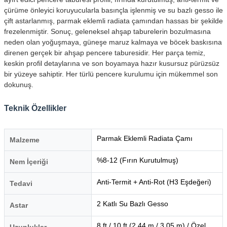
çürüme önleyici koruyucularla basınçla işlenmiş ve su bazlı gesso ile
çift astarlanmış, parmak eklemli radiata çamından hassas bir şekilde
frezelenmiştir. Sonuç, geleneksel ahşap taburelerin bozulmasına
neden olan yoğuşmaya, güneşe maruz kalmaya ve böcek baskısına
direnen gerçek bir ahşap pencere taburesidir. Her parça temiz,
keskin profil detaylarına ve son boyamaya hazır kusursuz pürüzsüz
bir yüzeye sahiptir. Her türlü pencere kurulumu için mükemmel son
dokunuş.
Teknik Özellikler
Parmak Eklemli Radiata Çamı
Malzeme
%8-12 (Fırın Kurutulmuş)
Nem İçeriği
Anti-Termit + Anti-Rot (H3 Eşdeğeri)
Tedavi
2 Katlı Su Bazlı Gesso
Astar
8 ft / 10 ft (2,44 m / 3,05 m) / Özel
Uzunluklar