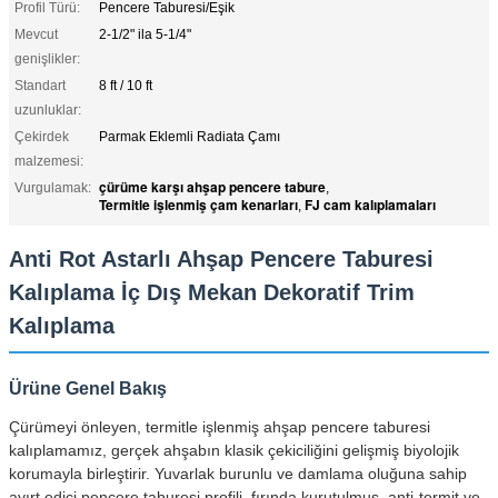
Profil Türü:
Pencere Taburesi/Eşik
Mevcut
2-1/2" ila 5-1/4"
genişlikler:
Standart
8 ft / 10 ft
uzunluklar:
Çekirdek
Parmak Eklemli Radiata Çamı
malzemesi:
çürüme karşı ahşap pencere tabure
Vurgulamak:
,
Termitle işlenmiş çam kenarları
FJ cam kalıplamaları
,
Anti Rot Astarlı Ahşap Pencere Taburesi
Kalıplama İç Dış Mekan Dekoratif Trim
Kalıplama
Ürüne Genel Bakış
Çürümeyi önleyen, termitle işlenmiş ahşap pencere taburesi
kalıplamamız, gerçek ahşabın klasik çekiciliğini gelişmiş biyolojik
korumayla birleştirir. Yuvarlak burunlu ve damlama oluğuna sahip
ayırt edici pencere taburesi profili, fırında kurutulmuş, anti-termit ve