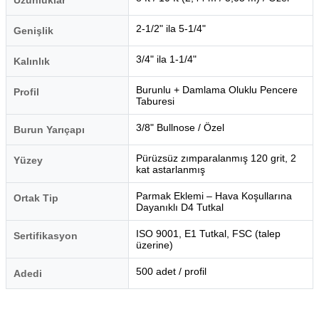
2-1/2" ila 5-1/4"
Genişlik
3/4" ila 1-1/4"
Kalınlık
Burunlu + Damlama Oluklu Pencere
Profil
Taburesi
3/8" Bullnose / Özel
Burun Yarıçapı
Pürüzsüz zımparalanmış 120 grit, 2
Yüzey
kat astarlanmış
Parmak Eklemi – Hava Koşullarına
Ortak Tip
Dayanıklı D4 Tutkal
ISO 9001, E1 Tutkal, FSC (talep
Sertifikasyon
üzerine)
500 adet / profil
Adedi