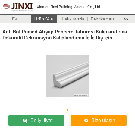
Xiamen Jinxi Building Material Co., Ltd.
Ev
Ürün:% s
Hakkımızda
Fabrika turu
>>
Anti Rot Primed Ahşap Pencere Taburesi Kalıplandırma
Dekoratif Dekorasyon Kalıplandırma İç İç Dış için
En iyi fiyat
Bize ulaşın