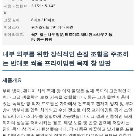
사용 가능한 너
2-1/2" ~ 5-1/4"
비:
표준 길이:
8피트 / 10피트
핵심 소재:
핑거조인트 라디에타 파인
썩지 않는 나무 창문
테르미트 처리 된 소나무 기둥
하이 라이트:
,
,
FJ 창문 펌핑
내부 외부를 위한 장식적인 손질 조형을 주조하
는 반대로 썩음 프라이밍된 목제 창 발판
제품개요
부패 방지, 흰개미 처리 목재 창 의자 몰딩은 실제 목재의 고전적인 매
력과 고급 생물학적 보호 기능을 결합합니다. 둥근 코와 물받이 홈이
있는 독특한 창 의자 프로필은 가마에서 건조되고 흰개미 방지 및 부패
방지 방부제로 압력 처리되고 수성 젯소로 이중 프라이밍된 핑거 조인
트 라디에타 소나무를 정밀하게 가공했습니다. 그 결과 전통적인 목재
의자의 성능을 저하시키는 결로, 태양 노출 및 곤충 압력에 저항하는
천연 목재 창 의자가 탄생했습니다. 각 제품은 깨끗하고 날카로운 프로
필 디테일과 최종 페인팅에 적합한 완벽하고 매끄러운 표면을 갖추고