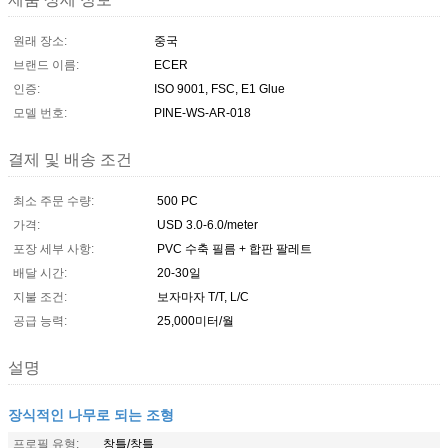
원래 장소:
중국
브랜드 이름:
ECER
인증:
ISO 9001, FSC, E1 Glue
모델 번호:
PINE-WS-AR-018
결제 및 배송 조건
최소 주문 수량:
500 PC
가격:
USD 3.0-6.0/meter
포장 세부 사항:
PVC 수축 필름 + 합판 팔레트
배달 시간:
20-30일
지불 조건:
보자마자 T/T, L/C
공급 능력:
25,000미터/월
설명
장식적인 나무로 되는 조형
프로필 유형:
창틀/창틀