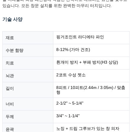
있습니다. 모든 창문 설치를 위한 완벽한 마무리 터치입니다.
기술 사양
핑거조인트 라디에타 파인
재료
8-12% (가마 건조)
수분 함량
흰개미 방지 + 부패 방지(H3 상당)
치료
2코트 수성 젯소
뇌관
8피트 / 10피트(2.44m / 3.05m) / 맞춤
길이
형
2-1/2" ~ 5-1/4"
너비
3/4" ~ 1-1/4"
두께
노징 + 드립 그루브가 있는 창 의자
윤곽