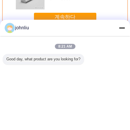
계속하다
johnliu
장식적인 나무로 되는 조형
더 많은 것
8:21 AM
Good day, what product are you looking for?
물을 위한
주거 장식법을 위
5.4m 5.6m 장식적
작은 2400 밀리미
우호적인 
식적 나무
한 방습 목재 가구
나무 장식 띠는 증
터 장식적 나무 장
실내 장식
 띠
류 몰딩
명 SGS 증명서를
식 띠 PU 폴리우레
장식 띠
댐핑시킵니다
탄계 소재
언어를 바꾸십시오
Korean
홈
|
회사 소개
|
문의하기
|
Sitemap
|
Privacy Policy