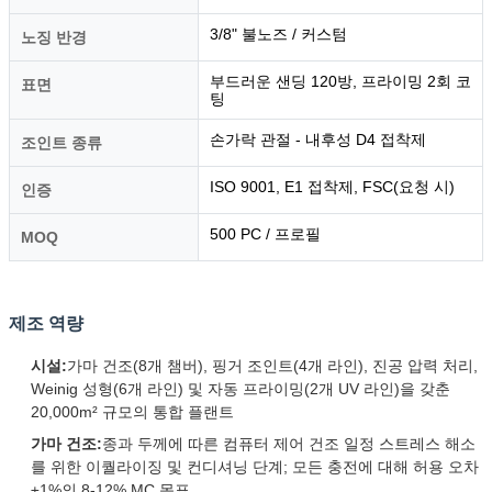
3/8" 불노즈 / 커스텀
노징 반경
부드러운 샌딩 120방, 프라이밍 2회 코
표면
팅
손가락 관절 - 내후성 D4 접착제
조인트 종류
ISO 9001, E1 접착제, FSC(요청 시)
인증
500 PC / 프로필
MOQ
제조 역량
시설:
가마 건조(8개 챔버), 핑거 조인트(4개 라인), 진공 압력 처리,
Weinig 성형(6개 라인) 및 자동 프라이밍(2개 UV 라인)을 갖춘
20,000m² 규모의 통합 플랜트
가마 건조:
종과 두께에 따른 컴퓨터 제어 건조 일정 스트레스 해소
를 위한 이퀄라이징 및 컨디셔닝 단계; 모든 충전에 대해 허용 오차
±1%의 8-12% MC 목표