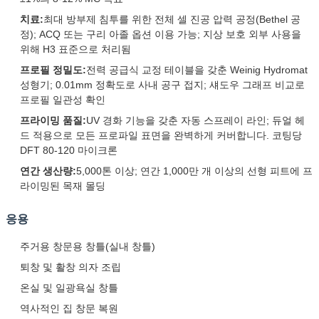
치료:
최대 방부제 침투를 위한 전체 셀 진공 압력 공정(Bethel 공
정); ACQ 또는 구리 아졸 옵션 이용 가능; 지상 보호 외부 사용을
위해 H3 표준으로 처리됨
프로필 정밀도:
전력 공급식 교정 테이블을 갖춘 Weinig Hydromat
성형기; 0.01mm 정확도로 사내 공구 접지; 섀도우 그래프 비교로
프로필 일관성 확인
프라이밍 품질:
UV 경화 기능을 갖춘 자동 스프레이 라인; 듀얼 헤
드 적용으로 모든 프로파일 표면을 완벽하게 커버합니다. 코팅당
DFT 80-120 마이크론
연간 생산량:
5,000톤 이상; 연간 1,000만 개 이상의 선형 피트에 프
라이밍된 목재 몰딩
응용
주거용 창문용 창틀(실내 창틀)
퇴창 및 활창 의자 조립
온실 및 일광욕실 창틀
역사적인 집 창문 복원