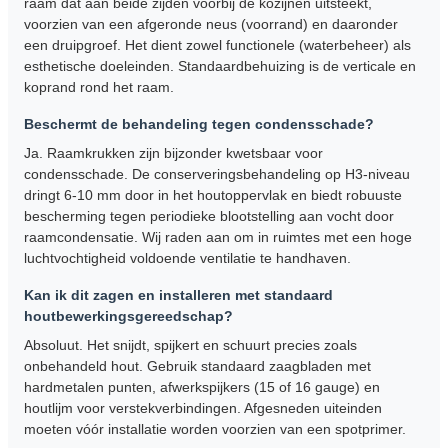
raam dat aan beide zijden voorbij de kozijnen uitsteekt,
voorzien van een afgeronde neus (voorrand) en daaronder
een druipgroef. Het dient zowel functionele (waterbeheer) als
esthetische doeleinden. Standaardbehuizing is de verticale en
koprand rond het raam.
Beschermt de behandeling tegen condensschade?
Ja. Raamkrukken zijn bijzonder kwetsbaar voor
condensschade. De conserveringsbehandeling op H3-niveau
dringt 6-10 mm door in het houtoppervlak en biedt robuuste
bescherming tegen periodieke blootstelling aan vocht door
raamcondensatie. Wij raden aan om in ruimtes met een hoge
luchtvochtigheid voldoende ventilatie te handhaven.
Kan ik dit zagen en installeren met standaard
houtbewerkingsgereedschap?
Absoluut. Het snijdt, spijkert en schuurt precies zoals
onbehandeld hout. Gebruik standaard zaagbladen met
hardmetalen punten, afwerkspijkers (15 of 16 gauge) en
houtlijm voor verstekverbindingen. Afgesneden uiteinden
moeten vóór installatie worden voorzien van een spotprimer.