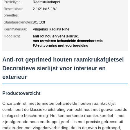
Profieltype:
Raamkruk/dorpel
Beschikbare
2-1/2" tot 5-1/4"
breedtes:
Standaardlengtes:
8ft / 10ft
Kernmateriaal:
Vingerlas Radiata Pine
anti rot houten vensterkruk
Hoog licht:
,
met termieten behandelde dennenborstels
,
FJ-ruitvorming met voorbereiding
Anti-rot geprimed houten raamkrukafgietsel
Decoratieve sierlijst voor interieur en
exterieur
Productoverzicht
Onze anti-rot, met termieten behandelde houten raamkruklijst
combineert de klassieke uitstraling van echt hout met geavanceerde
biologische bescherming. Het kenmerkende raamkrukprofiel – met
zijn afgeronde neus en druppelgroef – is met precisie gefreesd uit
radiata-den met vingerlasverbinding, dat in de oven is gedroogd,