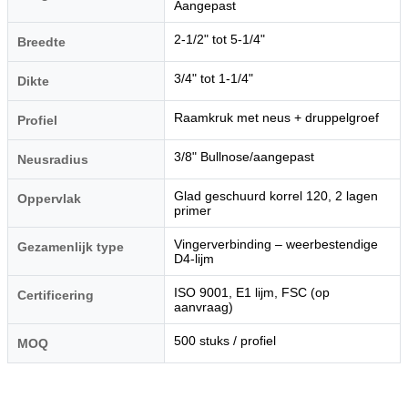
Aangepast
2-1/2" tot 5-1/4"
Breedte
3/4" tot 1-1/4"
Dikte
Raamkruk met neus + druppelgroef
Profiel
3/8" Bullnose/aangepast
Neusradius
Glad geschuurd korrel 120, 2 lagen
Oppervlak
primer
Vingerverbinding – weerbestendige
Gezamenlijk type
D4-lijm
ISO 9001, E1 lijm, FSC (op
Certificering
aanvraag)
500 stuks / profiel
MOQ