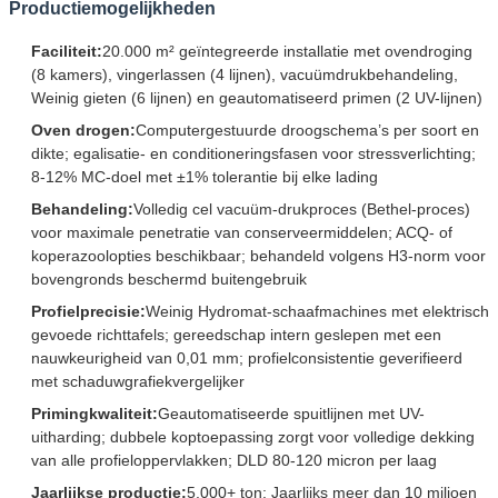
Productiemogelijkheden
Faciliteit:
20.000 m² geïntegreerde installatie met ovendroging
(8 kamers), vingerlassen (4 lijnen), vacuümdrukbehandeling,
Weinig gieten (6 lijnen) en geautomatiseerd primen (2 UV-lijnen)
Oven drogen:
Computergestuurde droogschema’s per soort en
dikte; egalisatie- en conditioneringsfasen voor stressverlichting;
8-12% MC-doel met ±1% tolerantie bij elke lading
Behandeling:
Volledig cel vacuüm-drukproces (Bethel-proces)
voor maximale penetratie van conserveermiddelen; ACQ- of
koperazoolopties beschikbaar; behandeld volgens H3-norm voor
bovengronds beschermd buitengebruik
Profielprecisie:
Weinig Hydromat-schaafmachines met elektrisch
gevoede richttafels; gereedschap intern geslepen met een
nauwkeurigheid van 0,01 mm; profielconsistentie geverifieerd
met schaduwgrafiekvergelijker
Primingkwaliteit:
Geautomatiseerde spuitlijnen met UV-
uitharding; dubbele koptoepassing zorgt voor volledige dekking
van alle profieloppervlakken; DLD 80-120 micron per laag
Jaarlijkse productie:
5.000+ ton; Jaarlijks meer dan 10 miljoen