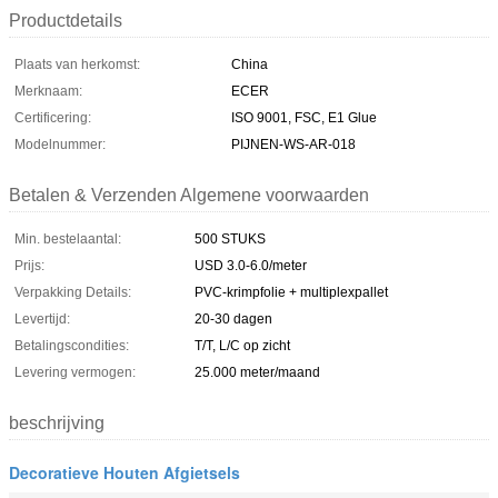
Productdetails
Plaats van herkomst:
China
Merknaam:
ECER
Certificering:
ISO 9001, FSC, E1 Glue
Modelnummer:
PIJNEN-WS-AR-018
Betalen & Verzenden Algemene voorwaarden
Min. bestelaantal:
500 STUKS
Prijs:
USD 3.0-6.0/meter
Verpakking Details:
PVC-krimpfolie + multiplexpallet
Levertijd:
20-30 dagen
Betalingscondities:
T/T, L/C op zicht
Levering vermogen:
25.000 meter/maand
beschrijving
Decoratieve Houten Afgietsels