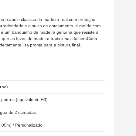
na o apelo clássico da madeira real com proteção
iz arredondado e o sulco de gotejamento, é moído com
ado é um banquinho de madeira genuína que resiste à
 que as fezes de madeira tradicionais falhemCada
feitamente lisa pronta para a pintura final.
rno)
i-podres (equivalente H3)
água de 2 camadas
 3.05m) / Personalizado