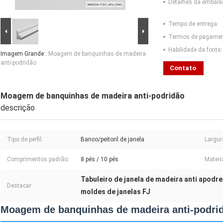
Detalhes da embal
Tempo de entrega:
Termos de pagamen
Habilidade da fonte:
Imagem Grande :
Moagem de banquinhas de madeira
anti-podridão
Contato
Moagem de banquinhas de madeira anti-podridão
descrição
Tipo de perfil:
Banco/peitoril de janela
Largur
Comprimentos padrão:
8 pés / 10 pés
Materia
Tabuleiro de janela de madeira anti apodr
Destacar:
moldes de janelas FJ
Moagem de banquinhas de madeira anti-podri