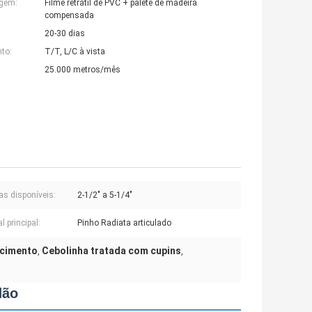
agem:
Filme retrátil de PVC + palete de madeira
compensada
20-30 dias
to:
T/T, L/C à vista
25.000 metros/mês
as disponíveis:
2-1/2" a 5-1/4"
l principal:
Pinho Radiata articulado
ecimento
Cebolinha tratada com cupins
,
,
dão