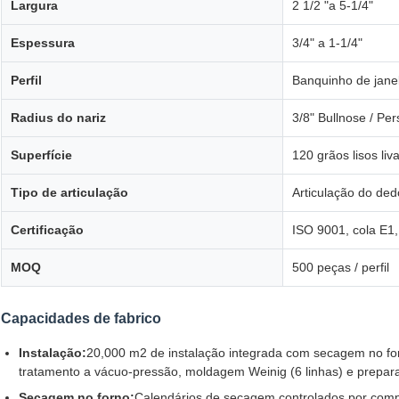
Largura
2 1/2 "a 5-1/4"
Espessura
3/4" a 1-1/4"
Perfil
Banquinho de jane
Radius do nariz
3/8" Bullnose / Pe
Superfície
120 grãos lisos li
Tipo de articulação
Articulação do ded
Certificação
ISO 9001, cola E1,
MOQ
500 peças / perfil
Capacidades de fabrico
Instalação:
20,000 m2 de instalação integrada com secagem no forn
tratamento a vácuo-pressão, moldagem Weinig (6 linhas) e prepara
Secagem no forno:
Calendários de secagem controlados por comp