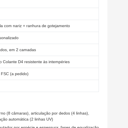
la com nariz + ranhura de gotejamento
rsonalizado
vados, em 2 camadas
o Colante D4 resistente às intempéries
 FSC (a pedido)
o (8 câmaras), articulação por dedos (4 linhas),
ção automática (2 linhas UV)
utador por espécie e espessura; fases de equalização