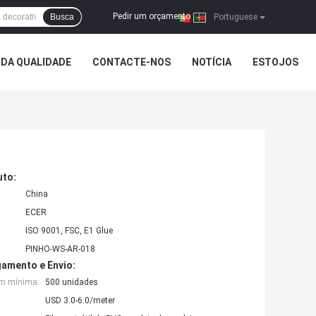
Pedir um orçamento
Busca
|
Portuguese
DA QUALIDADE
CONTACTE-NOS
NOTÍCIA
ESTOJOS
uto:
China
ECER
ISO 9001, FSC, E1 Glue
PINHO-WS-AR-018
amento e Envio:
em mínima:
500 unidades
USD 3.0-6.0/meter