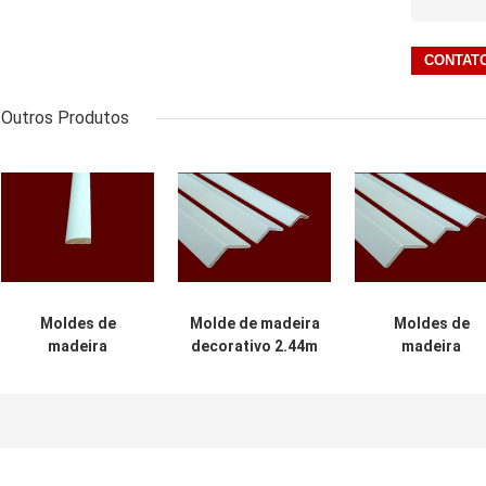
Outros Produtos
Moldes de
Molde de madeira
Moldes de
madeira
decorativo 2.44m
madeira
decorativos
do peso leve 6mm
decorativos d
internos de
para a
prova úmida par
envelhecimento
construção
construções
da resistência
comerciais
favoráveis ao
meio ambiente