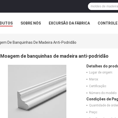
DUTOS
SOBRE NÓS
EXCURSÃO DA FÁBRICA
CONTROLE 
em De Banquinhas De Madeira Anti-Podridão
Moagem de banquinhas de madeira anti-podridão
Detalhes do prod
Lugar de origem:
Marca:
Certificação:
Número do modelo:
Condições de Pag
Quantidade de ord
Preço: