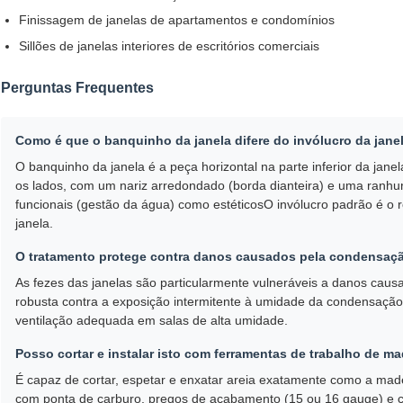
Finissagem de janelas de apartamentos e condomínios
Sillões de janelas interiores de escritórios comerciais
Perguntas Frequentes
Como é que o banquinho da janela difere do invólucro da jane
O banquinho da janela é a peça horizontal na parte inferior da ja
os lados, com um nariz arredondado (borda dianteira) e uma ranhur
funcionais (gestão da água) como estéticosO invólucro padrão é o r
janela.
O tratamento protege contra danos causados pela condensaç
As fezes das janelas são particularmente vulneráveis a danos ca
robusta contra a exposição intermitente à umidade da condensa
ventilação adequada em salas de alta umidade.
Posso cortar e instalar isto com ferramentas de trabalho de m
É capaz de cortar, espetar e enxatar areia exatamente como a mad
com ponta de carburo, pregos de acabamento (15 ou 16 gauge) e co