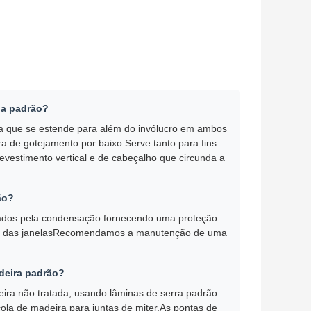
la padrão?
nela que se estende para além do invólucro em ambos
a de gotejamento por baixo.Serve tanto para fins
evestimento vertical e de cabeçalho que circunda a
ão?
usados pela condensação.fornecendo uma proteção
ção das janelasRecomendamos a manutenção de uma
adeira padrão?
eira não tratada, usando lâminas de serra padrão
la de madeira para juntas de miter.As pontas de