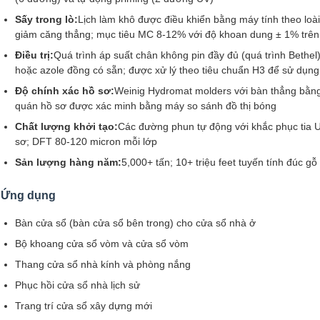
Sấy trong lò:
Lịch làm khô được điều khiển bằng máy tính theo loài
giảm căng thẳng; mục tiêu MC 8-12% với độ khoan dung ± 1% trên
Điều trị:
Quá trình áp suất chân không pin đầy đủ (quá trình Bethe
hoặc azole đồng có sẵn; được xử lý theo tiêu chuẩn H3 để sử dụng
Độ chính xác hồ sơ:
Weinig Hydromat molders với bàn thẳng bằng
quán hồ sơ được xác minh bằng máy so sánh đồ thị bóng
Chất lượng khởi tạo:
Các đường phun tự động với khắc phục tia 
sơ; DFT 80-120 micron mỗi lớp
Sản lượng hàng năm:
5,000+ tấn; 10+ triệu feet tuyến tính đúc 
Ứng dụng
Bàn cửa sổ (bàn cửa sổ bên trong) cho cửa sổ nhà ở
Bộ khoang cửa sổ vòm và cửa sổ vòm
Thang cửa sổ nhà kính và phòng nắng
Phục hồi cửa sổ nhà lịch sử
Trang trí cửa sổ xây dựng mới