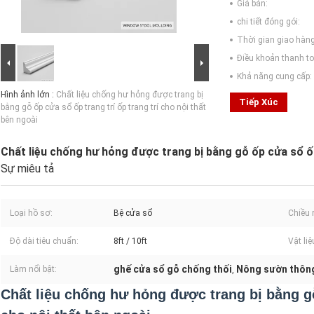
Giá bán:
chi tiết đóng gói:
Thời gian giao hàng
Điều khoản thanh to
Khả năng cung cấp:
Hình ảnh lớn :
Chất liệu chống hư hỏng được trang bị
Tiếp Xúc
bằng gỗ ốp cửa sổ ốp trang trí ốp trang trí cho nội thất
bên ngoài
Chất liệu chống hư hỏng được trang bị bằng gỗ ốp cửa sổ ốp 
Sự miêu tả
Loại hồ sơ:
Bệ cửa sổ
Chiều 
Độ dài tiêu chuẩn:
8ft / 10ft
Vật liệ
ghế cửa sổ gỗ chống thối
Nông sườn thông
Làm nổi bật:
,
Chất liệu chống hư hỏng được trang bị bằng gỗ 