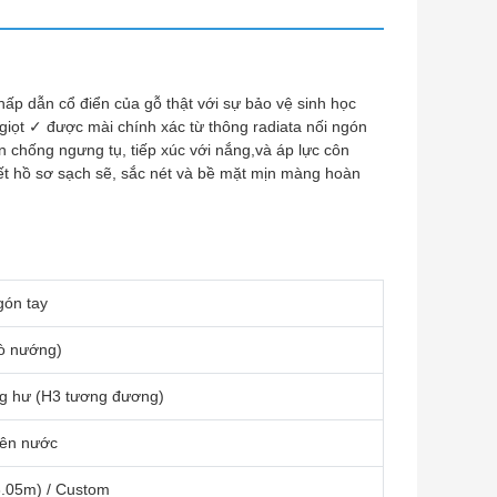
ấp dẫn cổ điển của gỗ thật với sự bảo vệ sinh học
 giọt ✓ được mài chính xác từ thông radiata nối ngón
 chống ngưng tụ, tiếp xúc với nắng,và áp lực côn
iết hồ sơ sạch sẽ, sắc nét và bề mặt mịn màng hoàn
gón tay
lò nướng)
g hư (H3 tương đương)
rên nước
 3.05m) / Custom