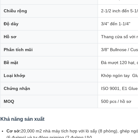
Chiều rộng
2-1/2 inch đến 5-1
Độ dày
3/4" đến 1-1/4"
Hồ sơ
Thang cửa sổ với m
Phân tích mũi
3/8" Bullnose / Cu
Bề mặt
Đá mượt 120 hạt, 
Loại khớp
Khớp ngón tay ️ Glu
Chứng nhận
ISO 9001, E1 Glue
MOQ
500 pcs / hồ sơ
Khả năng sản xuất
Cơ sở:
20,000 m2 nhà máy tích hợp với lò sấy (8 phòng), ghép ngó
(6 đường) và tự động priming (2 đường UV)