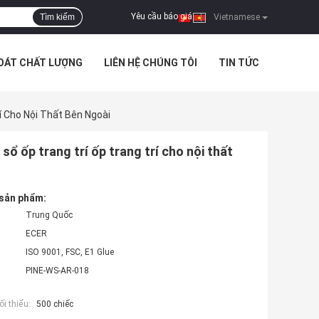
Yêu cầu báo giá
Tìm kiếm
|
Vietnamese
SOÁT CHẤT LƯỢNG
LIÊN HỆ CHÚNG TÔI
TIN TỨC
í Cho Nội Thất Bên Ngoài
ổ ốp trang trí ốp trang trí cho nội thất
 sản phẩm:
Trung Quốc
ECER
ISO 9001, FSC, E1 Glue
PINE-WS-AR-018
i thiểu:
500 chiếc