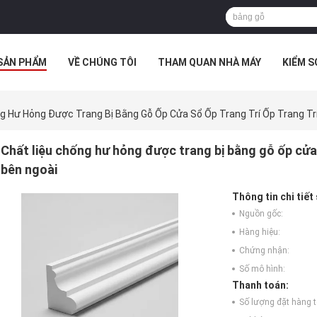
SẢN PHẨM
VỀ CHÚNG TÔI
THAM QUAN NHÀ MÁY
KIỂM 
 HỢP
g Hư Hỏng Được Trang Bị Bằng Gỗ Ốp Cửa Sổ Ốp Trang Trí Ốp Trang Tr
Chất liệu chống hư hỏng được trang bị bằng gỗ ốp cửa s
bên ngoài
Thông tin chi tiết
Nguồn gốc:
Hàng hiệu:
Chứng nhận:
Số mô hình:
Thanh toán:
Số lượng đặt hàng tố