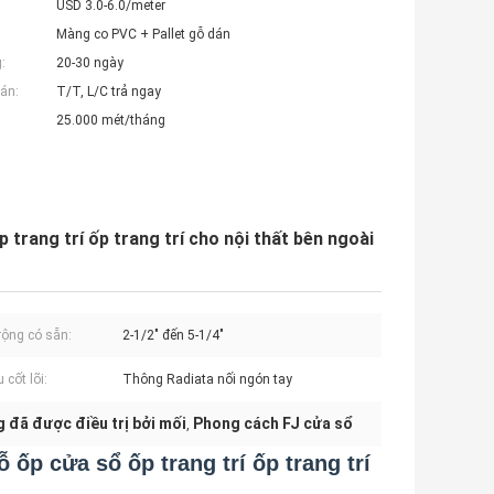
USD 3.0-6.0/meter
Màng co PVC + Pallet gỗ dán
:
20-30 ngày
án:
T/T, L/C trả ngay
25.000 mét/tháng
trang trí ốp trang trí cho nội thất bên ngoài
rộng có sẵn:
2-1/2" đến 5-1/4"
u cốt lõi:
Thông Radiata nối ngón tay
 đã được điều trị bởi mối
Phong cách FJ cửa sổ
,
ốp cửa sổ ốp trang trí ốp trang trí