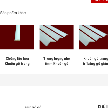
Sản phẩm khác
Chống lão hóa
Trọng lượng nhẹ
Khuôn gỗ tran
Khuôn gỗ trang
6mm Khuôn gỗ
trí bằng gỗ giả
trí trong nhà Thân
trang trí 2,44m
chấn cho các tò
thiện với môi
cho tòa nhà
nhà thương mạ
trường
Để l
Đúc vỏ gỗ