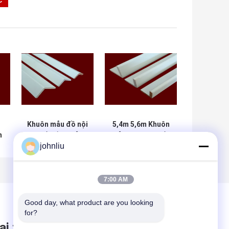
g
Khuôn mẫu đồ nội
5,4m 5,6m Khuôn
m
thất bằng gỗ
gỗ trang trí Giấy
johnliu
a
chống ẩm cho sự
chứng nhận SGS
i
suy giảm khu dân
chống ẩm
cư
7:00 AM
Good day, what product are you looking 
for?
ại tin nhắn