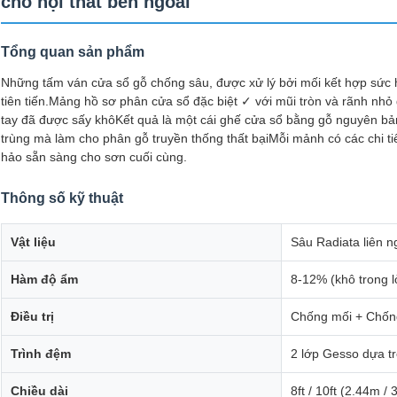
cho nội thất bên ngoài
Tổng quan sản phẩm
Những tấm ván cửa sổ gỗ chống sâu, được xử lý bởi mối kết hợp sức h
tiên tiến.Mảng hồ sơ phân cửa sổ đặc biệt ✓ với mũi tròn và rãnh nhỏ
tay đã được sấy khôKết quả là một cái ghế cửa sổ bằng gỗ nguyên bản
trùng mà làm cho phân gỗ truyền thống thất bạiMỗi mảnh có các chi t
hảo sẵn sàng cho sơn cuối cùng.
Thông số kỹ thuật
Vật liệu
Sâu Radiata liên n
Hàm độ ẩm
8-12% (khô trong 
Điều trị
Chống mối + Chốn
Trình đệm
2 lớp Gesso dựa t
Chiều dài
8ft / 10ft (2.44m /