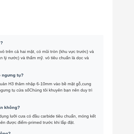
o?
 trên cả hai mặt, có mũi tròn (khu vực trước) và
 lý nước) và thẩm mỹ. vỏ tiêu chuẩn là dọc và
o ngưng tụ?
o quản H3 thâm nhập 6-10mm vào bề mặt gỗ,cung
 ngưng tụ cửa sổChúng tôi khuyên bạn nên duy trì
uẩn không?
dụng lưỡi cưa có đầu carbide tiêu chuẩn, móng kết
nên được điểm-primed trước khi lắp đặt.
không?