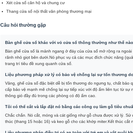
Xét cửa sổ căn hộ và chung cư
Thang cửa sổ nội thất văn phòng thương mại
Câu hỏi thường gặp
Bàn ghế cửa sổ khác với vỏ cửa sổ thông thường như thế nà
Bàn ghế cửa sổ là mảnh ngang ở đáy của cửa sổ mở rộng ra ngoài vỏ
rãnh nhỏ giọt bên dưới.Nó phục vụ cả các mục đích chức năng (quản
trang trí tiêu đề xung quanh cửa sổ.
Liệu phương pháp xử lý có bảo vệ chống lại sự tổn thương d
Vâng, ghế cửa sổ đặc biệt dễ bị tổn thương do ngưng tụ, chất bả
cấp bảo vệ mạnh mẽ chống lại sự tiếp xúc với độ ẩm liên tục từ sự
thông gió đầy đủ trong các phòng có độ ẩm cao.
Tôi có thể cắt và lắp đặt nó bằng các công cụ làm gỗ tiêu ch
Chắc chắn. Nó cắt, móng và cát giống như gỗ chưa được xử lý. Sử 
thúc (thang 15 hoặc 16) và keo gỗ cho các khớp miter.Kết thúc cắt 
Liệu phương pháp điều trị có an toàn với trẻ em và vật nuôi 