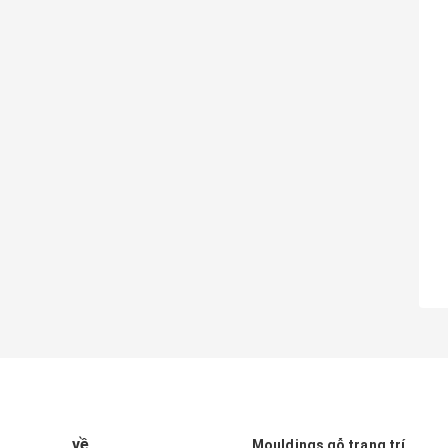
về
Mouldings gỗ trang trí