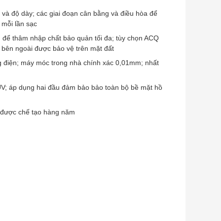
 và độ dày; các giai đoạn cân bằng và điều hòa để
 mỗi lần sạc
l) để thâm nhập chất bảo quản tối đa; tùy chọn ACQ
 bên ngoài được bảo vệ trên mặt đất
 điện; máy móc trong nhà chính xác 0,01mm; nhất
UV; áp dụng hai đầu đảm bảo bảo toàn bộ bề mặt hồ
gỗ được chế tạo hàng năm