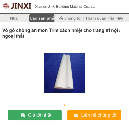
Xiamen Jinxi Building Material Co., Ltd.
Nhà
Các sản phẩm
Về chúng tôi
Tham quan nhà máy
>>
Vỏ gỗ chống ăn mòn Trim cách nhiệt cho trang trí nội /
ngoại thất
Giá tốt nhất
Liên hệ chúng tôi