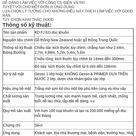
DỄ DÀNG LÀM VIỆC VỚI CÔNG CỤ ĐIỆN VÀ TAY
TUYỆT VỜI CHO MỘT ĐƠN VỊ ỨNG DỤNG
LỰA CHỌN LÝ TƯỞNG CHO NHỮNG ĐIỀU NÀY THÍCH LÀM VIỆC VỚI GOOD
RẮN.
TÙY CHỌN KHAI THÁC GOOD
Thông số kỹ thuật:
Tên sản phẩm
KD FJ EG đúc khuôn
Nguyên liệu chính
Gỗ thông New Zealand hoặc gỗ thông Trung Quốc
Thông số kỹ thuật
Chiều dài: kích thước tùy chỉnh, chẳng hạn như 2,44m,
thông thường
2,7m, 4,88m, 5,2m, 5,4m, 5,6m
Chiều rộng: kích thước tùy chỉnh từ 14mm đến 300mm
Độ dày: kích thước tùy chỉnh từ 6 mm đến 106mm
Xử lý bề mặt
Gesso 1 lớp hoặc KHÔNG Gesso & PRIMER DỰA TRÊN
NƯỚC 2 lớp, được chà nhám giữa các lớp
Hiệu ứng bề mặt
Trắng mờ sơn lót cho một lớp phủ trên cùng và như vậy
Chất lượng sản
Trọng lượng nhẹ, sức mạnh mạnh mẽ, cách nhiệt, chống
xuất
tuổi, dễ lau chùi, lắp đặt dễ dàng, v.v.
Quy mô sản xuất
Với hơn 100 loại khuôn và tạo ra 200.000 miếng gỗ đúc
mỗi tháng
Chứng chỉ
Sê-ri
Ứng dụng
Khách sạn, tòa nhà thương mại, bệnh viện, trường học, nhà