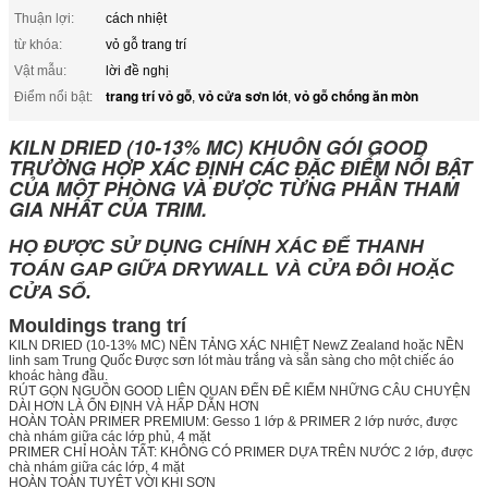
Thuận lợi:
cách nhiệt
từ khóa:
vỏ gỗ trang trí
Vật mẫu:
lời đề nghị
trang trí vỏ gỗ
vỏ cửa sơn lót
vỏ gỗ chống ăn mòn
Điểm nổi bật:
,
,
KILN DRIED (10-13% MC) KHUÔN GÓI GOOD
TRƯỜNG HỢP XÁC ĐỊNH CÁC ĐẶC ĐIỂM NỔI BẬT
CỦA MỘT PHÒNG VÀ ĐƯỢC TỪNG PHẦN THAM
GIA NHẤT CỦA TRIM.
HỌ ĐƯỢC SỬ DỤNG CHÍNH XÁC ĐỂ THANH
TOÁN GAP GIỮA DRYWALL VÀ CỬA ĐÔI HOẶC
CỬA SỔ.
Mouldings trang trí
KILN DRIED (10-13% MC) NỀN TẢNG XÁC NHIỆT NewZ Zealand hoặc NỀN
linh sam Trung Quốc Được sơn lót màu trắng và sẵn sàng cho một chiếc áo
khoác hàng đầu.
RÚT GỌN NGUỒN GOOD LIÊN QUAN ĐẾN ĐỂ KIẾM NHỮNG CÂU CHUYỆN
DÀI HƠN LÀ ỔN ĐỊNH VÀ HẤP DẪN HƠN
HOÀN TOÀN PRIMER PREMIUM: Gesso 1 lớp & PRIMER 2 lớp nước, được
chà nhám giữa các lớp phủ, 4 mặt
PRIMER CHỈ HOÀN TẤT: KHÔNG CÓ PRIMER DỰA TRÊN NƯỚC 2 lớp, được
chà nhám giữa các lớp, 4 mặt
HOÀN TOÀN TUYỆT VỜI KHI SƠN