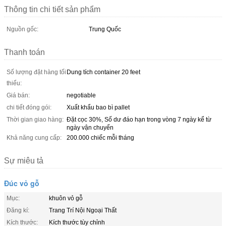
Thông tin chi tiết sản phẩm
Nguồn gốc:
Trung Quốc
Thanh toán
Số lượng đặt hàng tối
Dung tích container 20 feet
thiểu:
Giá bán:
negotiable
chi tiết đóng gói:
Xuất khẩu bao bì pallet
Thời gian giao hàng:
Đặt cọc 30%, Số dư đáo hạn trong vòng 7 ngày kể từ
ngày vận chuyển
Khả năng cung cấp:
200.000 chiếc mỗi tháng
Sự miêu tả
Đúc vỏ gỗ
Mục:
khuôn vỏ gỗ
Đăng kí:
Trang Trí Nội Ngoại Thất
Kích thước:
Kích thước tùy chỉnh