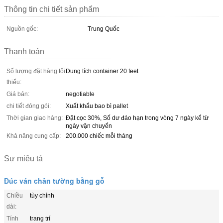
Thông tin chi tiết sản phẩm
Nguồn gốc:
Trung Quốc
Thanh toán
Số lượng đặt hàng tối
Dung tích container 20 feet
thiểu:
Giá bán:
negotiable
chi tiết đóng gói:
Xuất khẩu bao bì pallet
Thời gian giao hàng:
Đặt cọc 30%, Số dư đáo hạn trong vòng 7 ngày kể từ
ngày vận chuyển
Khả năng cung cấp:
200.000 chiếc mỗi tháng
Sự miêu tả
Đúc ván chân tường bằng gỗ
Chiều
tùy chỉnh
dài:
Tính
trang trí