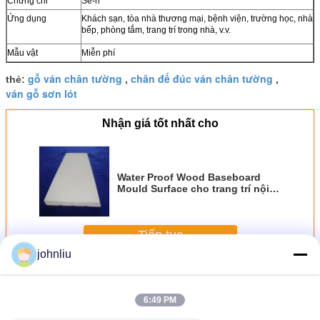
Chứng chỉ
Sê-ri
Ứng dụng
Khách sạn, tòa nhà thương mại, bệnh viện, trường học, nhà
bếp, phòng tắm, trang trí trong nhà, v.v.
Mẫu vật
Miễn phí
gỗ ván chân tường
chân đế đúc ván chân tường
thẻ:
,
,
ván gỗ sơn lót
Nhận giá tốt nhất cho
Water Proof Wood Baseboard
Mould Surface cho trang trí nội
thất
Tiếp tục
johnliu
Đúc ván chân tường bằng gỗ
Hơn
6:49 PM