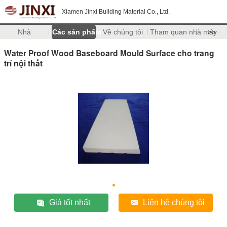
Xiamen Jinxi Building Material Co., Ltd.
Nhà
Các sản phẩm
Về chúng tôi
Tham quan nhà máy
>>
Water Proof Wood Baseboard Mould Surface cho trang
trí nội thất
Giá tốt nhất
Liên hệ chúng tôi