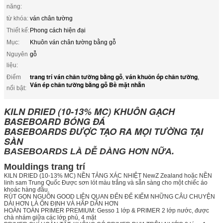
năng:
từ khóa:
ván chân tường
Thiết kế:
Phong cách hiện đại
Mục:
Khuôn ván chân tường bằng gỗ
Nguyên
gỗ
liệu:
trang trí ván chân tường bằng gỗ
ván khuôn ốp chân tường
Điểm
,
,
Ván ép chân tường bằng gỗ Bề mặt nhẵn
nổi bật:
KILN DRIED (10-13% MC) KHUÔN GẠCH
BASEBOARD BÓNG ĐÁ
BASEBOARDS ĐƯỢC TẠO RA MỌI TƯỜNG TẠI
SÀN
BASEBOARDS LÀ DỄ DÀNG HƠN NỮA.
Mouldings trang trí
KILN DRIED (10-13% MC) NỀN TẢNG XÁC NHIỆT NewZ Zealand hoặc NỀN
linh sam Trung Quốc Được sơn lót màu trắng và sẵn sàng cho một chiếc áo
khoác hàng đầu.
RÚT GỌN NGUỒN GOOD LIÊN QUAN ĐẾN ĐỂ KIẾM NHỮNG CÂU CHUYỆN
DÀI HƠN LÀ ỔN ĐỊNH VÀ HẤP DẪN HƠN
HOÀN TOÀN PRIMER PREMIUM: Gesso 1 lớp & PRIMER 2 lớp nước, được
chà nhám giữa các lớp phủ, 4 mặt