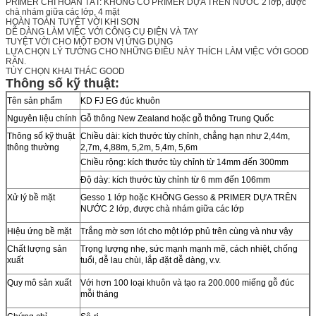
PRIMER CHỈ HOÀN TẤT: KHÔNG CÓ PRIMER DỰA TRÊN NƯỚC 2 lớp, được
chà nhám giữa các lớp, 4 mặt
HOÀN TOÀN TUYỆT VỜI KHI SƠN
DỄ DÀNG LÀM VIỆC VỚI CÔNG CỤ ĐIỆN VÀ TAY
TUYỆT VỜI CHO MỘT ĐƠN VỊ ỨNG DỤNG
LỰA CHỌN LÝ TƯỞNG CHO NHỮNG ĐIỀU NÀY THÍCH LÀM VIỆC VỚI GOOD
RẮN.
TÙY CHỌN KHAI THÁC GOOD
Thông số kỹ thuật:
Tên sản phẩm
KD FJ EG đúc khuôn
Nguyên liệu chính
Gỗ thông New Zealand hoặc gỗ thông Trung Quốc
Thông số kỹ thuật
Chiều dài: kích thước tùy chỉnh, chẳng hạn như 2,44m,
thông thường
2,7m, 4,88m, 5,2m, 5,4m, 5,6m
Chiều rộng: kích thước tùy chỉnh từ 14mm đến 300mm
Độ dày: kích thước tùy chỉnh từ 6 mm đến 106mm
Xử lý bề mặt
Gesso 1 lớp hoặc KHÔNG Gesso & PRIMER DỰA TRÊN
NƯỚC 2 lớp, được chà nhám giữa các lớp
Hiệu ứng bề mặt
Trắng mờ sơn lót cho một lớp phủ trên cùng và như vậy
Chất lượng sản
Trọng lượng nhẹ, sức mạnh mạnh mẽ, cách nhiệt, chống
xuất
tuổi, dễ lau chùi, lắp đặt dễ dàng, v.v.
Quy mô sản xuất
Với hơn 100 loại khuôn và tạo ra 200.000 miếng gỗ đúc
mỗi tháng