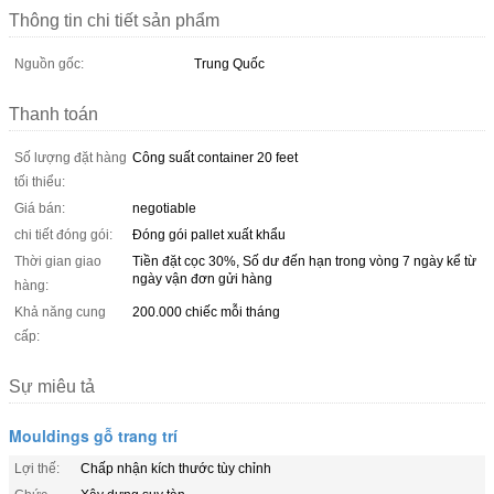
Thông tin chi tiết sản phẩm
Nguồn gốc:
Trung Quốc
Thanh toán
Số lượng đặt hàng
Công suất container 20 feet
tối thiểu:
Giá bán:
negotiable
chi tiết đóng gói:
Đóng gói pallet xuất khẩu
Thời gian giao
Tiền đặt cọc 30%, Số dư đến hạn trong vòng 7 ngày kể từ
ngày vận đơn gửi hàng
hàng:
Khả năng cung
200.000 chiếc mỗi tháng
cấp:
Sự miêu tả
Mouldings gỗ trang trí
Lợi thế:
Chấp nhận kích thước tùy chỉnh