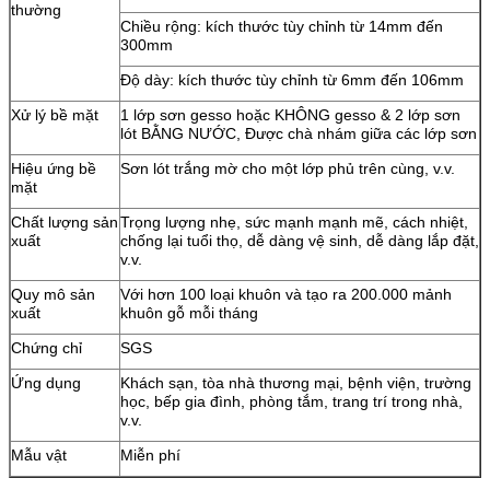
thường
Chiều rộng: kích thước tùy chỉnh từ 14mm đến
300mm
Độ dày: kích thước tùy chỉnh từ 6mm đến 106mm
Xử lý bề mặt
1 lớp sơn gesso hoặc KHÔNG gesso & 2 lớp sơn
lót BẰNG NƯỚC, Được chà nhám giữa các lớp sơn
Hiệu ứng bề
Sơn lót trắng mờ cho một lớp phủ trên cùng, v.v.
mặt
Chất lượng sản
Trọng lượng nhẹ, sức mạnh mạnh mẽ, cách nhiệt,
xuất
chống lại tuổi thọ, dễ dàng vệ sinh, dễ dàng lắp đặt,
v.v.
Quy mô sản
Với hơn 100 loại khuôn và tạo ra 200.000 mảnh
xuất
khuôn gỗ mỗi tháng
Chứng chỉ
SGS
Ứng dụng
Khách sạn, tòa nhà thương mại, bệnh viện, trường
học, bếp gia đình, phòng tắm, trang trí trong nhà,
v.v.
Mẫu vật
Miễn phí