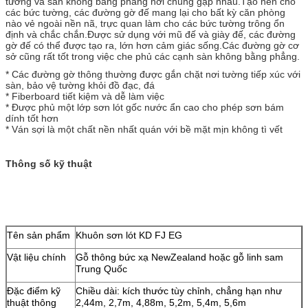
tường và sàn không bằng phẳng nơi chúng gặp nhau.Tạo nền cho
các bức tường, các đường gờ đế mang lại cho bất kỳ căn phòng
nào vẻ ngoài nền nã, trực quan làm cho các bức tường trông ổn
định và chắc chắn.Được sử dụng với mũ đế và giày đế, các đường
gờ đế có thể được tạo ra, lớn hơn cảm giác sống.Các đường gờ cơ
sở cũng rất tốt trong việc che phủ các cạnh sàn không bằng phẳng.
* Các đường gờ thông thường được gắn chặt nơi tường tiếp xúc với
sàn, bảo vệ tường khỏi đồ đạc, đá
* Fiberboard tiết kiệm và dễ làm việc
* Được phủ một lớp sơn lót gốc nước ẩn cao cho phép sơn bám
dính tốt hơn
* Ván sợi là một chất nền nhất quán với bề mặt mịn không tì vết
Thông số kỹ thuật
Tên sản phẩm
Khuôn sơn lót KD FJ EG
Vật liệu chính
Gỗ thông bức xạ NewZealand hoặc gỗ linh sam
Trung Quốc
Đặc điểm kỹ
Chiều dài: kích thước tùy chỉnh, chẳng hạn như
thuật thông
2,44m, 2,7m, 4,88m, 5,2m, 5,4m, 5,6m