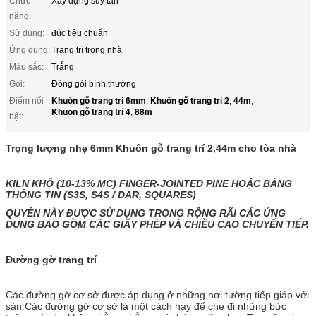
Chức
Xây dựng suy tàn
năng:
Sử dụng:
đúc tiêu chuẩn
Ứng dụng:
Trang trí trong nhà
Màu sắc:
Trắng
Gói:
Đóng gói bình thường
Khuôn gỗ trang trí 6mm
Khuôn gỗ trang trí 2
44m
Điểm nổi
,
,
,
Khuôn gỗ trang trí 4
88m
,
bật:
Trọng lượng nhẹ 6mm Khuôn gỗ trang trí 2,44m cho tòa nhà
KILN KHÔ (10-13% MC) FINGER-JOINTED
PINE HOẶC
BẢNG
THÔNG TIN (S3S, S4S / DAR, SQUARES)
QUYỀN NÀY ĐƯỢC SỬ DỤNG TRONG RỘNG RÃI CÁC ỨNG
DỤNG BAO GỒM CÁC GIẤY PHÉP VÀ CHIỀU CAO CHUYỂN TIẾP.
Đường gờ trang trí
Các đường gờ cơ sở được áp dụng ở những nơi tường tiếp giáp với
sàn.Các đường gờ cơ sở là một cách hay để che đi những bức