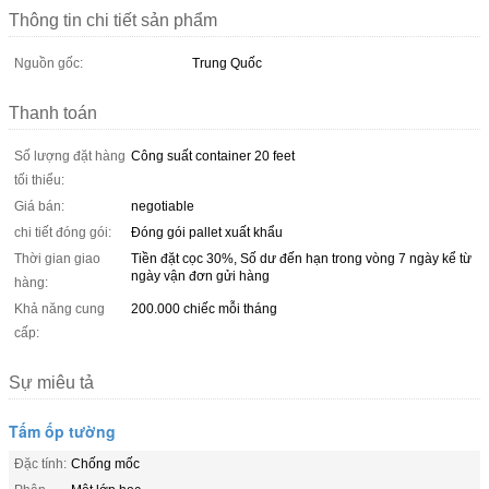
Thông tin chi tiết sản phẩm
Nguồn gốc:
Trung Quốc
Thanh toán
Số lượng đặt hàng
Công suất container 20 feet
tối thiểu:
Giá bán:
negotiable
chi tiết đóng gói:
Đóng gói pallet xuất khẩu
Thời gian giao
Tiền đặt cọc 30%, Số dư đến hạn trong vòng 7 ngày kể từ
ngày vận đơn gửi hàng
hàng:
Khả năng cung
200.000 chiếc mỗi tháng
cấp:
Sự miêu tả
Tấm ốp tường
Đặc tính:
Chống mốc