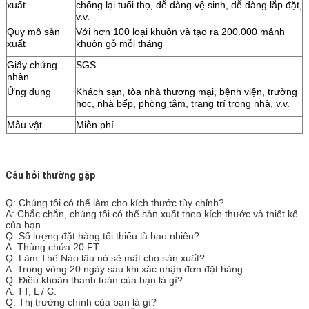
xuất
chống lại tuổi thọ, dễ dàng vệ sinh, dễ dàng lắp đặt,
v.v.
Quy mô sản
Với hơn 100 loại khuôn và tạo ra 200.000 mảnh
xuất
khuôn gỗ mỗi tháng
Giấy chứng
SGS
nhận
Ứng dụng
Khách sạn, tòa nhà thương mại, bệnh viện, trường
học, nhà bếp, phòng tắm, trang trí trong nhà, v.v.
Mẫu vật
Miễn phí
Câu hỏi thường gặp
Q: Chúng tôi có thể làm cho kích thước tùy chỉnh?
A: Chắc chắn, chúng tôi có thể sản xuất theo kích thước và thiết kế
của bạn.
Q: Số lượng đặt hàng tối thiểu là bao nhiêu?
A: Thùng chứa 20 FT.
Q: Làm Thế Nào lâu nó sẽ mất cho sản xuất?
A: Trong vòng 20 ngày sau khi xác nhận đơn đặt hàng.
Q: Điều khoản thanh toán của bạn là gì?
A: TT, L / C.
Q: Thị trường chính của bạn là gì?