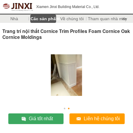
Xiamen Jinxi Building Material Co., Ltd.
Nhà
Các sản phẩm
Về chúng tôi
Tham quan nhà máy
>>
Trang trí nội thất Cornice Trim Profiles Foam Cornice Oak
Cornice Moldings
Giá tốt nhất
Liên hệ chúng tôi