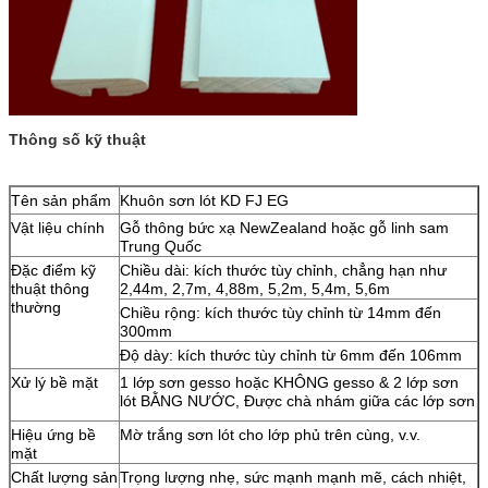
Thông số kỹ thuật
Tên sản phẩm
Khuôn sơn lót KD FJ EG
Vật liệu chính
Gỗ thông bức xạ NewZealand hoặc gỗ linh sam
Trung Quốc
Đặc điểm kỹ
Chiều dài: kích thước tùy chỉnh, chẳng hạn như
thuật thông
2,44m, 2,7m, 4,88m, 5,2m, 5,4m, 5,6m
thường
Chiều rộng: kích thước tùy chỉnh từ 14mm đến
300mm
Độ dày: kích thước tùy chỉnh từ 6mm đến 106mm
Xử lý bề mặt
1 lớp sơn gesso hoặc KHÔNG gesso & 2 lớp sơn
lót BẰNG NƯỚC, Được chà nhám giữa các lớp sơn
Hiệu ứng bề
Mờ trắng sơn lót cho lớp phủ trên cùng, v.v.
mặt
Chất lượng sản
Trọng lượng nhẹ, sức mạnh mạnh mẽ, cách nhiệt,