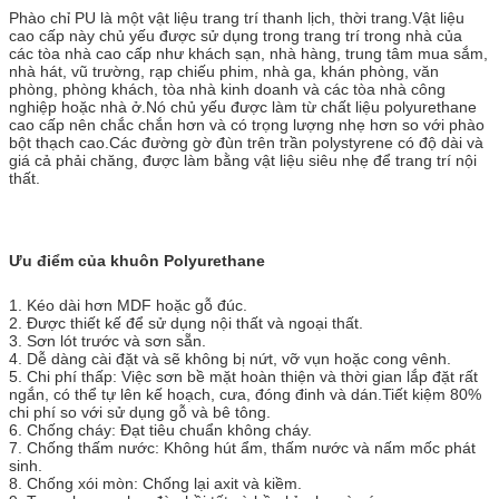
Phào chỉ PU là một vật liệu trang trí thanh lịch, thời trang.Vật liệu
cao cấp này chủ yếu được sử dụng trong trang trí trong nhà của
các tòa nhà cao cấp như khách sạn, nhà hàng, trung tâm mua sắm,
nhà hát, vũ trường, rạp chiếu phim, nhà ga, khán phòng, văn
phòng, phòng khách, tòa nhà kinh doanh và các tòa nhà công
nghiệp hoặc nhà ở.Nó chủ yếu được làm từ chất liệu polyurethane
cao cấp nên chắc chắn hơn và có trọng lượng nhẹ hơn so với phào
bột thạch cao.Các đường gờ đùn trên trần polystyrene có độ dài và
giá cả phải chăng, được làm bằng vật liệu siêu nhẹ để trang trí nội
thất.
Ưu điểm của khuôn Polyurethane
1. Kéo dài hơn MDF hoặc gỗ đúc.
2. Được thiết kế để sử dụng nội thất và ngoại thất.
3. Sơn lót trước và sơn sẵn.
4. Dễ dàng cài đặt và sẽ không bị nứt, vỡ vụn hoặc cong vênh.
5. Chi phí thấp: Việc sơn bề mặt hoàn thiện và thời gian lắp đặt rất
ngắn, có thể tự lên kế hoạch, cưa, đóng đinh và dán.Tiết kiệm 80%
chi phí so với sử dụng gỗ và bê tông.
6. Chống cháy: Đạt tiêu chuẩn không cháy.
7. Chống thấm nước: Không hút ẩm, thấm nước và nấm mốc phát
sinh.
8. Chống xói mòn: Chống lại axit và kiềm.