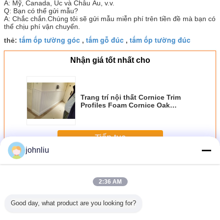
A: Mỹ, Canada, Úc và Châu Âu, v.v.
Q: Bạn có thể gửi mẫu?
A: Chắc chắn.Chúng tôi sẽ gửi mẫu miễn phí trên tiền đề mà bạn có
thể chịu phí vận chuyển.
tấm ốp tường góc
tấm gỗ đúc
tấm ốp tường đúc
thẻ:
,
,
Nhận giá tốt nhất cho
Trang trí nội thất Cornice Trim
Profiles Foam Cornice Oak
Cornice Moldings
Tiếp tục
johnliu
Tấm ốp tường
Hơn
2:36 AM
Good day, what product are you looking for?
c tường
Tấm tường trang
Tấm ốp tường
Tấm khuôn tường
Tấm tườn