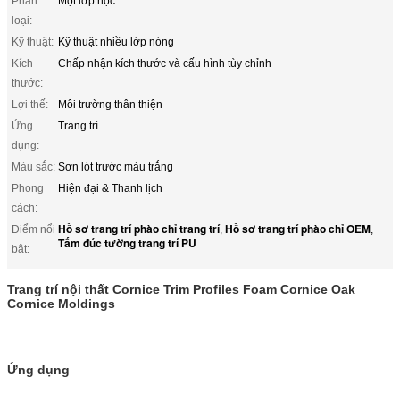
Phân
Một lớp học
loại:
Kỹ thuật:
Kỹ thuật nhiều lớp nóng
Kích
Chấp nhận kích thước và cấu hình tùy chỉnh
thước:
Lợi thế:
Môi trường thân thiện
Ứng
Trang trí
dụng:
Màu sắc:
Sơn lót trước màu trắng
Phong
Hiện đại & Thanh lịch
cách:
Hồ sơ trang trí phào chỉ trang trí
Hồ sơ trang trí phào chỉ OEM
Điểm nổi
,
,
Tấm đúc tường trang trí PU
bật:
Trang trí nội thất Cornice Trim Profiles Foam Cornice Oak
Cornice Moldings
Ứng dụng