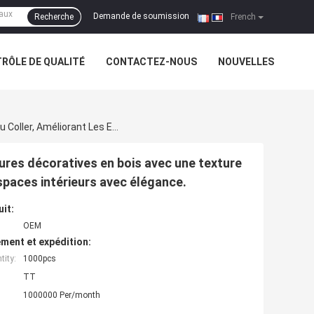
Demande de soumission
Recherche
|
French
RÔLE DE QUALITÉ
CONTACTEZ-NOUS
NOUVELLES
Fabriquées À Partir De Sources De Bois Durables. Moulures Décoratives En Bois Avec Une Texture Lisse, Parfaites Pour Clouer Ou Coller, Améliorant Les Espaces Intérieurs Avec Élégance.
ures décoratives en bois avec une texture
espaces intérieurs avec élégance.
uit:
OEM
ment et expédition:
ity:
1000pcs
TT
1000000 Per/month