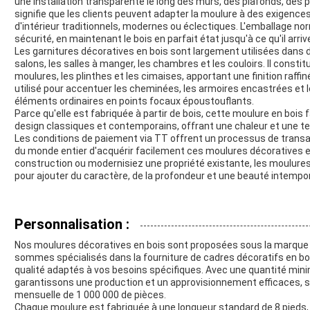
une installation transparente le long des murs, des plafonds, des 
signifie que les clients peuvent adapter la moulure à des exigences
d'intérieur traditionnels, modernes ou éclectiques. L'emballage nor
sécurité, en maintenant le bois en parfait état jusqu'à ce qu'il arriv
Les garnitures décoratives en bois sont largement utilisées dans di
salons, les salles à manger, les chambres et les couloirs. Il consti
moulures, les plinthes et les cimaises, apportant une finition raffiné
utilisé pour accentuer les cheminées, les armoires encastrées et l
éléments ordinaires en points focaux époustouflants.
Parce qu'elle est fabriquée à partir de bois, cette moulure en boi
design classiques et contemporains, offrant une chaleur et une te
Les conditions de paiement via TT offrent un processus de transa
du monde entier d'acquérir facilement ces moulures décoratives e
construction ou modernisiez une propriété existante, les moulures
pour ajouter du caractère, de la profondeur et une beauté intempor
Personnalisation :
Nos moulures décoratives en bois sont proposées sous la marque O
sommes spécialisés dans la fourniture de cadres décoratifs en bo
qualité adaptés à vos besoins spécifiques. Avec une quantité mi
garantissons une production et un approvisionnement efficaces, 
mensuelle de 1 000 000 de pièces.
Chaque moulure est fabriquée à une longueur standard de 8 pieds,