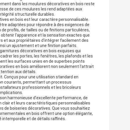
sement dans les moulures décoratives en bois reste
stesse de ces moulures les rend adaptées aux
tégrité structurelle durables.
ves en bois est leur caractère personnalisable.
être adaptées pour répondre à des exigences de
profils, de tailles ou de finitions particulières,
 obtenir l'apparence et la sensation exactes que
rs et aux propriétaires d'intégrer facilement des
si un ajustement et une finition parfaits.
garnitures décoratives en bois exquises qui
cadrer les portes, les fenêtres, les plafonds et les
rment les surfaces unies en de superbes points
oratives en bois améliorent non seulement l'attrait
tention aux détails.
rait. Conçus pour une utilisation standard en
ion courants, permettant un processus
installateurs professionnels et les bricoleurs
omplications.
ison harmonieuse d’excellente performance, de
 clair et leurs caractéristiques personnalisables
es de boiseries décoratives. Que vous souhaitiez
rnementales en bois offrent une option élégante,
 intemporelle et de détails raffinés.