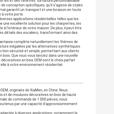
portes et des fenêtres. Sa nature personnalisable
 de conception spécifiques, qu'il s'agisse de styles
mal garantit un transport et une livraison en toute
e à votre porte.
verses applications résidentielles telles que les
tue une excellente solution pour les charpentes, les
e à l'intérieur de votre maison. De plus, il peut être
es détails des escaliers, transformant ainsi des
s fantaisie complète naturellement les thèmes de
xture inégalées par les alternatives synthétiques.
ction sécurisé et simple, permettant aux clients
n bois. Que vous vous lanciez dans une nouvelle
 décoratives en bois OEM sont le choix parfait
elle à votre environnement résidentiel.
EM, originaire de XiaMen, en Chine. Nous
is et de moulures décoratives en bois de haute
nimale de commande de 1 000 pièces, nous
soutenus par une capacité d'approvisionnement
 adaptée à diverses applications, notamment la