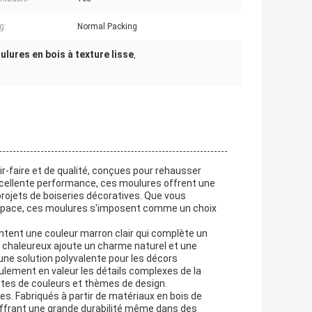
g:
Normal Packing
lures en bois à texture lisse
,
r-faire et de qualité, conçues pour rehausser
excellente performance, ces moulures offrent une
projets de boiseries décoratives. Que vous
espace, ces moulures s'imposent comme un choix
ntent une couleur marron clair qui complète un
is chaleureux ajoute un charme naturel et une
 une solution polyvalente pour les décors
eulement en valeur les détails complexes de la
tes de couleurs et thèmes de design.
ves. Fabriqués à partir de matériaux en bois de
 offrant une grande durabilité même dans des