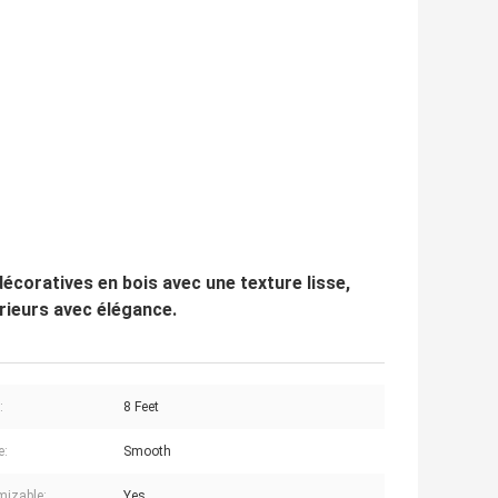
écoratives en bois avec une texture lisse,
érieurs avec élégance.
:
8 Feet
e:
Smooth
izable:
Yes