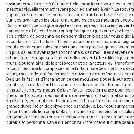
environnements sujets à l'usure. Cela garantit que votre investis
intact et visuellement attrayant pour les années à venir. La robu
espaces résidentiels et commerciaux, offrant une beauté et une in
L’un des avantages les plus remarquables de ces moulures décorati
Comprenant que chaque projet est unique, ces moulures peuvent 
conception et à des dimensions spécifiques. Que vous ayez besoin de 
des options de personnalisation sont disponibles pour vous aider à
vous désirez. Cette flexibilité permet aux architectes, aux designe
moulures ornementales en bois dans leurs projets, garantissant ain
En plus de leurs avantages fonctionnels, ces moulures servent de 
rehaussent les espaces intérieurs. Ils peuvent être utilisés pour en
murs, ajoutant ainsi de la profondeur et de la texture qui transfo
focaux. Les détails complexes et la finition lisse des moulures déc
visuel, mais reflètent également un savoir-faire supérieur et une at
De plus, la facilité d'installation de ces moulures ajoute à leur att
moulage, ils s'adaptent bien aux méthodes et outils de construct
d'installation sans tracas. Cela en fait un excellent choix pour les 
cherchant à obtenir des résultats de niveau professionnel sans c
En résumé, les moulures décoratives en bois offrent une combina
grande durabilité et de polyvalence esthétique. Leur couleur marron
en font une solution adaptable à une variété de besoins en moulur
embellir votre maison ou votre espace commercial, ces moulures o
durable et personnalisable qui enrichira votre intérieur d'une beauté