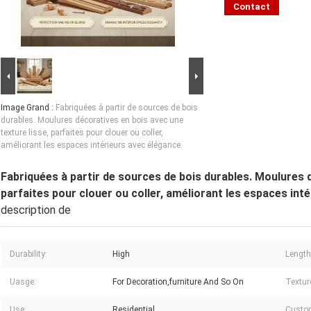
Contact
Image Grand :
Fabriquées à partir de sources de bois
durables. Moulures décoratives en bois avec une
texture lisse, parfaites pour clouer ou coller,
améliorant les espaces intérieurs avec élégance.
Fabriquées à partir de sources de bois durables. Moulures d
parfaites pour clouer ou coller, améliorant les espaces int
description de
Durability:
High
Length
Uasge:
For Decoration,furniture And So On
Textur
Use:
Residential
Custom