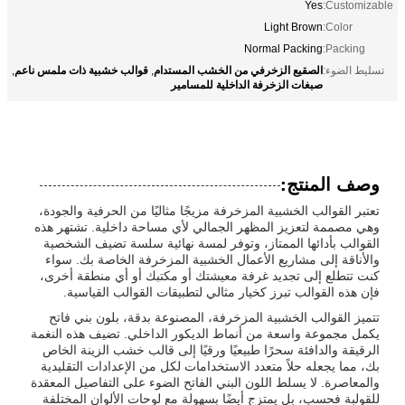
Yes
Customizable:
Light Brown
Color:
Normal Packing
Packing:
الصقيع الزخرفي من الخشب المستدام
قوالب خشبية ذات ملمس ناعم
تسليط الضوء:
,
,
صبغات الزخرفة الداخلية للمسامير
وصف المنتج:
تعتبر القوالب الخشبية المزخرفة مزيجًا مثاليًا من الحرفية والجودة،
وهي مصممة لتعزيز المظهر الجمالي لأي مساحة داخلية. تشتهر هذه
القوالب بأدائها الممتاز، وتوفر لمسة نهائية سلسة تضيف الشخصية
والأناقة إلى مشاريع الأعمال الخشبية المزخرفة الخاصة بك. سواء
كنت تتطلع إلى تجديد غرفة معيشتك أو مكتبك أو أي منطقة أخرى،
فإن هذه القوالب تبرز كخيار مثالي لتطبيقات القوالب القياسية.
تتميز القوالب الخشبية المزخرفة، المصنوعة بدقة، بلون بني فاتح
يكمل مجموعة واسعة من أنماط الديكور الداخلي. تضيف هذه النغمة
الرقيقة والدافئة سحرًا طبيعيًا ورقيًا إلى قالب خشب الزينة الخاص
بك، مما يجعله حلاً متعدد الاستخدامات لكل من الإعدادات التقليدية
والمعاصرة. لا يسلط اللون البني الفاتح الضوء على التفاصيل المعقدة
للقولبة فحسب، بل يمتزج أيضًا بسهولة مع لوحات الألوان المختلفة