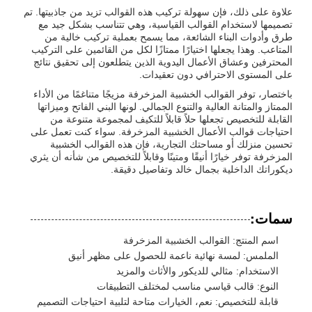
علاوة على ذلك، فإن سهولة تركيب هذه القوالب تزيد من جاذبيتها. تم
تصميمها لاستخدام القوالب القياسية، وهي تتناسب بشكل جيد مع
طرق وأدوات البناء الشائعة، مما يسمح بعملية تركيب خالية من
المتاعب. وهذا يجعلها اختيارًا ممتازًا لكل من القائمين على التركيب
المحترفين وعشاق الأعمال اليدوية الذين يتطلعون إلى تحقيق نتائج
على المستوى الاحترافي دون تعقيدات.
باختصار، توفر القوالب الخشبية المزخرفة مزيجًا متناغمًا من الأداء
الممتاز والمتانة العالية والتنوع الجمالي. لونها البني الفاتح وميزاتها
القابلة للتخصيص تجعلها حلاً قابلاً للتكيف لمجموعة متنوعة من
احتياجات قوالب الأعمال الخشبية المزخرفة. سواء كنت تعمل على
تحسين منزلك أو مساحتك التجارية، فإن هذه القوالب الخشبية
المزخرفة توفر خيارًا أنيقًا ومتينًا وقابلاً للتخصيص من شأنه أن يثري
ديكوراتك الداخلية بجمال خالد وتفاصيل دقيقة.
سمات:
اسم المنتج: القوالب الخشبية المزخرفة
الملمس: لمسة نهائية ناعمة للحصول على مظهر أنيق
الاستخدام: مثالي للديكور والأثاث والمزيد
النوع: قالب قياسي مناسب لمختلف التطبيقات
قابلة للتخصيص: نعم، الخيارات متاحة لتلبية احتياجات التصميم