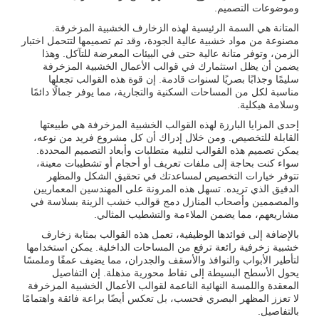
وموضوعات التصميم.
المتانة هي السمة الرئيسية لهذه الزخارف الخشبية المزخرفة.
مصنوعة من مواد خشبية عالية الجودة، وقد تم تصميمها لتتحمل اختبار
الزمن، وتوفر متانة عالية حتى في البيئات المعرضة للتآكل. وهذا
يضمن أن يظل استثمارك في قوالب الأعمال الخشبية المزخرفة
سليمًا وجذابًا بصريًا لسنوات قادمة. إن قوة هذه القوالب تجعلها
مناسبة لكل من المساحات السكنية والتجارية، مما يوفر جمالًا دائمًا
وسلامة هيكلية.
إحدى المزايا البارزة لهذه القوالب الخشبية المزخرفة هي طبيعتها
القابلة للتخصيص. ومن خلال إدراك أن كل مشروع فريد من نوعه،
يمكن تصميم هذه القوالب لتلبية متطلبات وأبعاد التصميم المحددة.
سواء كنت بحاجة إلى ملفات تعريف أو أحجام أو تشطيبات معينة،
تتوفر خيارات التخصيص لمساعدتك في تحقيق الشكل والمظهر
الدقيق الذي تريده. تسهل هذه المرونة على المهندسين المعماريين
والمصممين وأصحاب المنازل دمج قوالب خشب الزينة بسلاسة في
مشاريعهم، مما يضمن الملاءمة والتشطيب المثالي.
بالإضافة إلى فوائدها الوظيفية، تعمل هذه القوالب بمثابة زخارف
خشبية زخرفية رائعة ترفع من المساحات الداخلية. يمكن استخدامها
لتأطير الأبواب والنوافذ والأسقف والجدران، مما يضيف عمقًا وملمسًا
يحول الأسطح البسيطة إلى نقاط محورية مذهلة. إن التفاصيل
المعقدة واللمسة النهائية الناعمة لقوالب الأعمال الخشبية المزخرفة
لا تعزز المظهر البصري فحسب، بل تعكس أيضًا براعة فائقة واهتمامًا
بالتفاصيل.