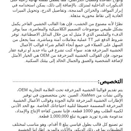
الديكورات الداخلية لمنزلك. بالإضافة إلى ذلك، يمكن استخدامه في
إبراز المواقد، والخزائن المدمجة، وتفاصيل الدرج، وتحويل الميزات
العادية إلى نقاط محورية مذهلة.
نظرًا لأنه مصنوع من الخشب، فإن هذا القالب الخشبي الفاخر يكمل
بشكل طبيعي موضوعات التصميم الكلاسيكية والمعاصرة، مما يوفر
الدفء والملمس الذي لا مثيل له من خلال البدائل الاصطناعية. توفر
شروط الدفع عبر TT عملية معاملات آمنة ومباشرة، مما يجعل من
السهل على العملاء في جميع أنحاء العالم شراء قوالب الأعمال
الخشبية المزخرفة هذه. سواء كنت تشرع في بناء جديد أو ترقية عقار
موجود، فإن القوالب الخشبية المزخرفة من OEM هي الخيار الأمثل
لإضافة الشخصية والعمق والجمال الخالد إلى بيئتك السكنية.
التخصيص:
يتم تقديم قوالبنا الخشبية المزخرفة تحت العلامة التجارية OEM،
والتي نشأت من XiaMen، الصين. نحن متخصصون في توفير
الإطارات الخشبية المزخرفة عالية الجودة وقوالب الأعمال الخشبية
المزخرفة المصممة خصيصًا لتلبية احتياجاتك الخاصة. مع الحد الأدنى
لكمية الطلب وهو 1000 قطعة، فإننا نضمن كفاءة الإنتاج والإمداد،
مدعومة بقدرة توريد شهرية تبلغ 1,000,000 قطعة.
تم تصنيع كل قالب بطول قياسي يبلغ 8 أقدام، وهو مناسب لمختلف
التطبيقات بما في ذلك الديكور والأثاث والمزيد. إطاراتنا الخشبية