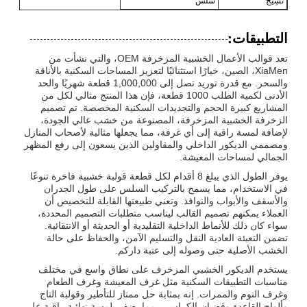
نَسِيج
سلس
التطبيقات:
تعد قوالب الأعمال الخشبية المزخرفة OEM، والتي نشأت من
XiaMen، الصين، خيارًا استثنائيًا لتعزيز المساحات السكنية بالأناقة
والسحر. مع قدرة توريد تصل إلى 1,000,000 قطعة شهريًا والحد
الأدنى لكمية الطلب 1000 قطعة، فإن هذا المنتج مثالي لكل من
المشاريع كبيرة الحجم والتجديدات السكنية المخصصة. تم تصميم
الزخرفة الخشبية المزخرفة، المصنوعة من خشب عالي الجودة،
لإضافة لمسة راقية إلى أي غرفة، مما يجعلها مثالية لأصحاب المنازل
ومصممي الديكور الداخلي والمقاولين الذين يسعون إلى رفع المظهر
الجمالي لمساحات المعيشة.
يوفر الطول الذي يبلغ 8 أقدام لكل قطعة قولبة خشبية فاخرة تنوعًا
في الاستخدام، مما يسمح بالتركيب السلس على طول الجدران
والأسقف والأبواب والنوافذ. وتعني طبيعتها القابلة للتخصيص أن
العملاء يمكنهم تصميم القالب ليناسب متطلبات التصميم المحددة،
سواء كان ذلك للأنماط الداخلية التقليدية أو الحديثة أو الانتقائية.
تضمن التعبئة العادية النقل والتسليم الآمن، والحفاظ على حالة
الخشب الأصلية حتى وصوله إلى عتبة داركم.
يستخدم الديكور الخشبي المزخرف على نطاق واسع في مختلف
مناسبات التطبيقات السكنية مثل غرف المعيشة وغرف الطعام
وغرف النوم والممرات. إنه بمثابة حل ممتاز للتأطير وقولبة التاج
وألواح القاعدة وقضبان الكراسي، مما يضفي لمسة نهائية راقية على