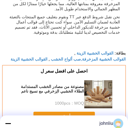
المزخرفة معروفة بمتانتها العالية، مما يجعلها خيارًا ممتازًا لكل من
المظهر الجمالي والاستخدام طويل الأمد.
نحن نقبل شروط الدفع عبر TT ونقوم بتغليف جميع المنتجات بالتعبئة
العادية لضمان التسليم الآمن. سواء كنت تحتاج إلى قوالب أعمال
خشبية مزخرفة للديكور الداخلي أو تحسين الأثاث، فقد تم تصميم
خدمات التخصيص لدينا لتلبية متطلباتك بدقة وموثوقية.
القوالب الخشبية الزينة
بطاقة:
,
القوالب الخشبية المزخرفة,صب ألواح الخشب
القوالب الخشبية الزينة
,
احصل على افضل سعر ل
مصنوعة من مصادر الخشب المستدامة
الطلاء الخشبي الزخرفي مع نسيج ناعم
مثالي للمسامير أو الغراء تحسين
المساحات الداخلية بأنيق
1000pcs
MOQ：
استمر
johnliu