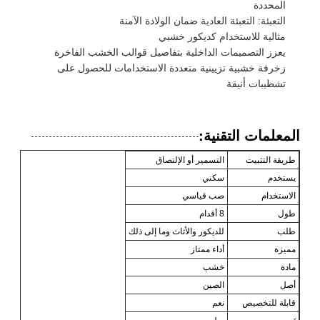
المحددة
التعبئة: التعبئة العادية ضمان الولادة الآمنة
مثالية للاستخدام كديكور خشبي
يعزز التصميمات الداخلية بتفاصيل قوالب الخشب الفاخرة
زخرفة خشبية تزيينية متعددة الاستخدامات للحصول على
تشطيبات أنيقة
المعلمات التقنية:
طريقة التثبيت
التسمير أو الإلتصاق
يستخدم
سكني
الاستخدام
صب قياسي
طول
8 أقدام
طلب
للديكور والأثاث وما إلى ذلك
مميزة
أداء ممتاز
مادة
خشب
أصل
الصين
قابلة للتخصيص
نعم