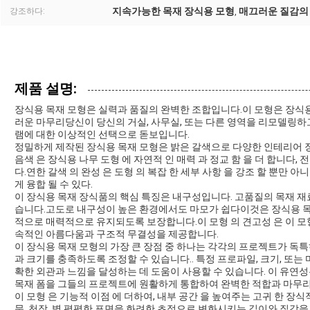
지속가능한 목재 장식용 모형
매끄러운 질감의
강조하다:
,
제품 설명:
장식용 목재 모형은 실력과 품질의 완벽한 조합입니다.이 모형은 장식
러운 마무리당신이 당신의 거실, 사무실, 또는 다른 영역을 리모델링하고 있는
램에 대한 이상적인 선택으로 돋보입니다.
정밀하게 제작된 장식용 목재 모형은 밝은 갈색으로 다양한 인테리어 장
음색 은 장식용 나무 도형 에 자연적 인 매력 과 정교 함 을 더 합니다
다.연한 갈색 의 완성 은 도형 의 복잡 한 세부 사항 을 강조 할 뿐만 
게 융합 될 수 있다.
이 장식용 목재 장식품의 핵심 특징은 내구성입니다. 고품질의 목재 재
습니다.고도로 내구성이 높은 환경에서도 마모가 쉽다이것은 장식용 목
적으로 매력적으로 유지되도록 보장합니다.이 모형 의 견고성 은 이 모형 
속적인 아름다움과 구조적 무결성을 제공합니다.
이 장식용 목재 모형의 가장 큰 장점 중 하나는 각각의 프로젝트가 독
과 크기를 충족하도록 조정할 수 있습니다.. 특정 프로파일, 크기, 또는
확한 외관과 느낌을 달성하는 데 도움이 사용할 수 있습니다. 이 유연
목재 폼을 그들의 프로젝트에 원활하게 통합하여 완벽한 적합과 마무
이 모형 은 기능적 이점 에 더하여, 내부 공간 을 높여주는 고귀 한 장식적
문, 천장, 벽,평평한 표면을 화려한 초점으로 변화시키는 깊이와 질감을 