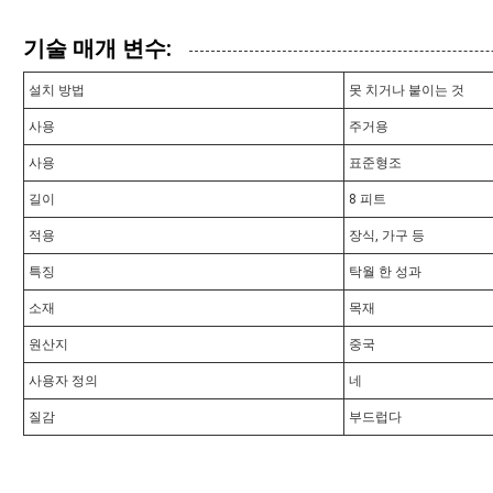
기술 매개 변수:
설치 방법
못 치거나 붙이는 것
사용
주거용
사용
표준형조
길이
8 피트
적용
장식, 가구 등
특징
탁월 한 성과
소재
목재
원산지
중국
사용자 정의
네
질감
부드럽다