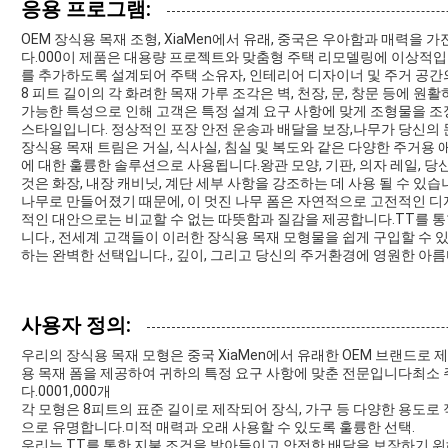
응용 프로그램:
OEM 장식용 목재 조형, XiaMen에서 유래, 중국은 우아함과 매력을
다.000이 제품은 대용량 프로젝트와 맞춤형 주택 리모델링에 이상적입
를 추가하도록 설계되어 주택 소유자, 인테리어 디자이너 및 주거 공
8 피트 길이의 각 화려한 목재 가루 조각은 벽, 천장, 문, 창문 등에 
가능한 특성으로 인해 고객은 특정 설계 요구 사항에 맞게 조형물을 조정
스타일입니다. 정상적인 포장 안전 운송과 배달을 보장,나무가 당신의 
장식용 목재 트림은 거실, 식사실, 침실 및 복도와 같은 다양한 주거용
에 대한 훌륭한 솔루션으로 사용됩니다.왕관 모양, 기판, 의자 레일, 당
것은 화장, 내장 캐비닛, 계단 세부 사항을 강조하는 데 사용 될 수 
나무로 만들어졌기 때문에, 이 멋진 나무 폼은 자연적으로 고전적인 디
적인 대안으로는 비교할 수 없는 따뜻함과 질감을 제공합니다.TT를 통
니다., 전세계 고객들이 이러한 장식용 목재 모형물을 쉽게 구입할 수 
하는 완벽한 선택입니다., 깊이, 그리고 당신의 주거환경에 영원한 아름
사용자 정의:
우리의 장식용 목재 모형은 중국 XiaMen에서 유래한 OEM 브랜드로
용 목재 폼을 제공하여 귀하의 특정 요구 사항에 맞춘 전문입니다최소 
다.0001,000개
각 모형은 8피트의 표준 길이로 제작되어 장식, 가구 등 다양한 용도로
으로 유명합니다.미적 매력과 오래 사용할 수 있도록 훌륭한 선택.
우리는 TT를 통한 지불 조건을 받아들이고 안전한 배달을 보장하기 