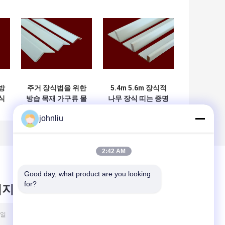
방
주거 장식법을 위한
5.4m 5.6m 장식적
식
방습 목재 가구류 몰
나무 장식 띠는 증명
딩
SGS 증명서를 댐핑
johnliu
시킵니다
2:42 AM
Good day, what product are you looking 
for?
시지를 남겨주세요