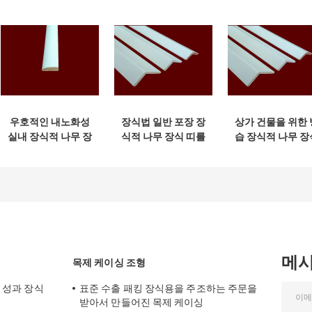
우호적인 내노화성
장식법 일반 포장 장
상가 건물을 위한 
실내 장식적 나무 장
식적 나무 장식 띠를
습 장식적 나무 장
식 띠 환경
구축하기
띠
메
목제 케이싱 조형
한 성과 장식
표준 수출 패킹 장식용을 주조하는 주문을
받아서 만들어진 목제 케이싱