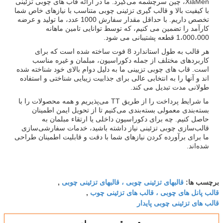
XiaMen، چین سرچشمه می‌گیرد. ما در ارائه قاب های چوبی تزئینی
با کیفیت بالا و قالب گیری تزئینی چوبی متناسب با نیازهای خاص شما
تخصص داریم. با حداقل مقدار سفارش 1000 عدد، ما تولید و عرضه
کارآمد را تضمین می کنیم، که توسط توانایی تامین ماهانه
1،000،000 قطعه پشتیبانی می شود.
هر قالب به طول استاندارد 8 فوت ساخته شده است که برای
کاربردهای مختلف از جمله دکوراسیون، مبلمان و غیره مناسب
است. قاب های چوبی تزیینی ما به دلیل دوام بالای خود شناخته شده
اند و آنها را به انتخابی عالی برای جذابیت زیبایی شناختی و استفاده
طولانی مدت تبدیل می کند.
ما شرایط پرداخت را از طریق TT می‌پذیریم و همه محصولات را با
بسته‌بندی معمولی بسته‌بندی می‌کنیم تا از تحویل ایمن اطمینان
حاصل کنیم. چه برای دکوراسیون داخلی یا ارتقاء مبلمان به
قالب‌سازی چوبی تزئینی نیاز داشته باشید، خدمات سفارشی‌سازی
ما برای برآورده کردن نیازهای شما با دقت و قابلیت اطمینان طراحی
شده‌اند.
قالبهای تزئینی چوبی ، قالبهای تزئینی چوبی
برچسب ها:
,
قالب پانل های چوبی ، قالب های تزئینی چوب
,
قالب های تزئینی چوبی پایدار