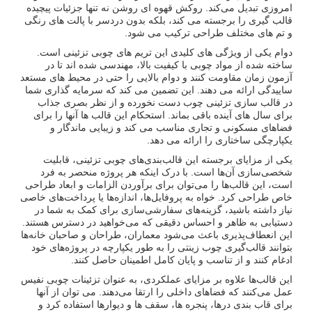
امروزی تبدیل می‌کند. روکش قهوه ای روشن نه تنها جزئیات پیچیده
قالب گیری را برجسته می کند، بلکه بدون دردسر با پالت های رنگی
و تم های مختلف طراحی ترکیب می شود.
دوام یکی از ویژگی های کلیدی این تریم های چوبی تزئینی است.
ساخته شده از مواد چوبی با کیفیت بالا، مهندسی شده اند تا در
آزمون زمان مقاومت کنند و دوام بالایی را حتی در محیط های مستعد
ساییدگی ارائه می دهند. این تضمین می کند که سرمایه گذاری شما
در قالب سازی تزئینی چوب دست نخورده و از نظر بصری جذاب
برای سال های آینده باقی بماند. استحکام این قالب ها آنها را برای
فضاهای مسکونی و تجاری مناسب می کند و زیبایی ماندگار و
یکپارچگی ساختاری را ارائه می دهد.
یکی از مزایای برجسته این قالب‌بندی‌های چوبی تزئینی، قابلیت
شخصی‌سازی آن‌ها است. با درک اینکه هر پروژه منحصر به فرد
است، این قالب‌ها را می‌توان برای برآوردن الزامات و ابعاد طراحی
خاص طراحی کرد. خواه به پروفایل‌ها، اندازه‌ها یا پرداخت‌های خاصی
نیاز داشته باشید، گزینه‌های سفارشی‌سازی برای کمک به شما در
دستیابی به ظاهر و احساس دقیقی که می‌خواهید در دسترس هستند.
این انعطاف‌پذیری باعث می‌شود معماران، طراحان و صاحبان خانه‌ها
بتوانند قالب‌گیری چوب زینتی را به طور یکپارچه در پروژه‌های خود
ادغام کنند و از تناسب و پایان کامل اطمینان حاصل کنند.
این قالب‌ها علاوه بر مزایای عملکردی، به عنوان تزئینات چوبی نفیس
عمل می‌کنند که فضاهای داخلی را ارتقا می‌دهند. می توان از آنها
برای قاب بندی درها، پنجره ها، سقف ها و دیوارها استفاده کرد و