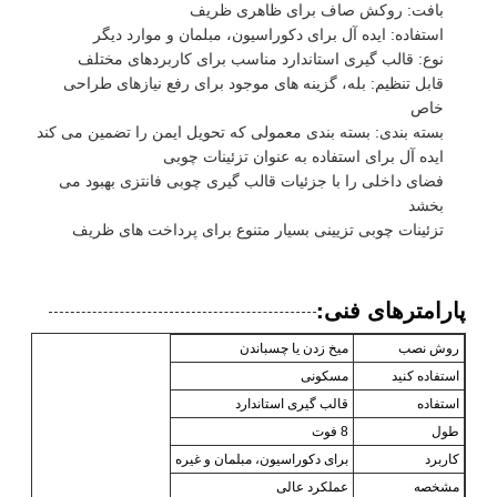
بافت: روکش صاف برای ظاهری ظریف
استفاده: ایده آل برای دکوراسیون، مبلمان و موارد دیگر
نوع: قالب گیری استاندارد مناسب برای کاربردهای مختلف
قابل تنظیم: بله، گزینه های موجود برای رفع نیازهای طراحی
خاص
بسته بندی: بسته بندی معمولی که تحویل ایمن را تضمین می کند
ایده آل برای استفاده به عنوان تزئینات چوبی
فضای داخلی را با جزئیات قالب گیری چوبی فانتزی بهبود می
بخشد
تزئینات چوبی تزیینی بسیار متنوع برای پرداخت های ظریف
پارامترهای فنی:
روش نصب
میخ زدن یا چسباندن
استفاده کنید
مسکونی
استفاده
قالب گیری استاندارد
طول
8 فوت
کاربرد
برای دکوراسیون، مبلمان و غیره
مشخصه
عملکرد عالی