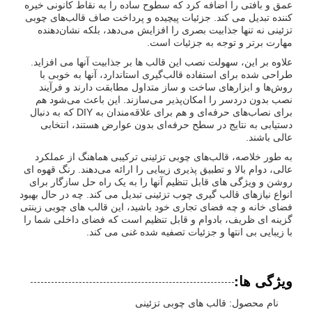
عمق و بافتی را اضافه کرد که سطوح ساده را به نقاط کانونی خیره
کننده تبدیل می کند. جزئیات پیچیده و پرداخت صاف قالب‌های چوبی
تزئینی نه تنها جذابیت بصری را افزایش می‌دهد، بلکه نشان‌دهنده
مهارت برتر و توجه به جزئیات است.
علاوه بر این، سهولت نصب این قالب ها بر جذابیت آنها می افزاید.
طراحی شده برای استفاده قالب‌گیری استاندارد، آنها به خوبی با
روش‌ها و ابزارهای ساخت و ساز متداول مطابقت دارند و فرآیند
نصب بدون دردسر را امکان‌پذیر می‌سازند. این باعث می‌شود هم
برای نصاب‌های حرفه‌ای و هم برای علاقه‌مندان به DIY که به دنبال
دستیابی به نتایج در سطح حرفه‌ای بدون عوارض هستند، انتخابی
عالی باشند.
به طور خلاصه، قالب‌های چوبی تزئینی ترکیبی هماهنگ از عملکرد
عالی، دوام بالا و تطبیق پذیری زیبایی را ارائه می‌دهند. رنگ قهوه ای
روشن و ویژگی های قابل تنظیم آنها را به یک راه حل سازگار برای
انواع نیازهای قالب گیری چوب تزئینی تبدیل می کند. چه در حال بهبود
فضای خانه و چه فضای تجاری خود باشید، این قالب های چوبی زینتی
گزینه ای ظریف، بادوام و قابل تنظیم است که فضای داخلی شما را
با زیبایی بی انتها و جزئیات تصفیه شده غنی می کند.
ویژگی ها:
نام محصول: قالب های چوبی تزئینی