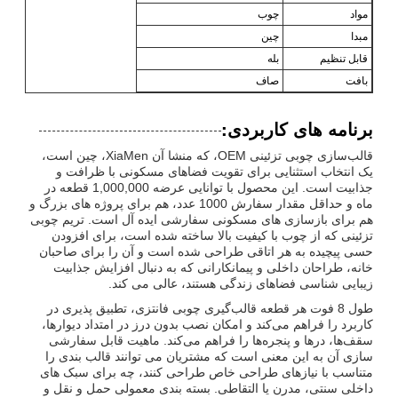
مواد
چوب
مبدا
چین
قابل تنظیم
بله
بافت
صاف
برنامه های کاربردی:
قالب‌سازی چوبی تزئینی OEM، که منشا آن XiaMen، چین است،
یک انتخاب استثنایی برای تقویت فضاهای مسکونی با ظرافت و
جذابیت است. این محصول با توانایی عرضه 1,000,000 قطعه در
ماه و حداقل مقدار سفارش 1000 عدد، هم برای پروژه های بزرگ و
هم برای بازسازی های مسکونی سفارشی ایده آل است. تریم چوبی
تزئینی که از چوب با کیفیت بالا ساخته شده است، برای افزودن
حسی پیچیده به هر اتاقی طراحی شده است و آن را برای صاحبان
خانه، طراحان داخلی و پیمانکارانی که به دنبال افزایش جذابیت
زیبایی شناسی فضاهای زندگی هستند، عالی می کند.
طول 8 فوت هر قطعه قالب‌گیری چوبی فانتزی، تطبیق پذیری در
کاربرد را فراهم می‌کند و امکان نصب بدون درز در امتداد دیوارها،
سقف‌ها، درها و پنجره‌ها را فراهم می‌کند. ماهیت قابل سفارشی
سازی آن به این معنی است که مشتریان می توانند قالب بندی را
متناسب با نیازهای طراحی خاص طراحی کنند، چه برای سبک های
داخلی سنتی، مدرن یا التقاطی. بسته بندی معمولی حمل و نقل و