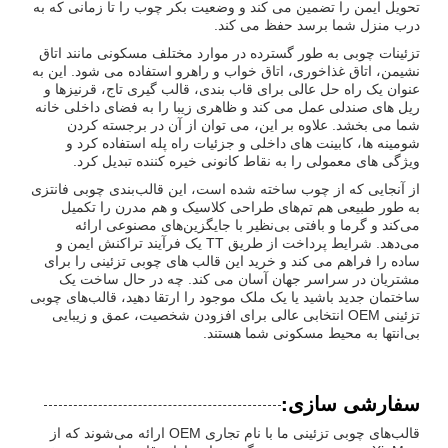
تحویل ایمن را تضمین می کند و وضعیت بکر چوب را تا زمانی که به
درب منزل شما برسد حفظ می کند.
تزئینات چوبی به طور گسترده در موارد مختلف مسکونی مانند اتاق
نشیمن، اتاق غذاخوری، اتاق خواب و راهرو استفاده می شود. این به
عنوان یک راه حل عالی برای قاب بندی، قالب گیری تاج، قرنیزها و
ریل های صندلی عمل می کند و ظاهری زیبا را به فضای داخلی خانه
شما می بخشد. علاوه بر این، می توان از آن در برجسته کردن
شومینه ها، کابینت های داخلی و جزئیات راه پله استفاده کرد و
ویژگی های معمولی را به نقاط کانونی خیره کننده تبدیل کرد.
از آنجایی که از چوب ساخته شده است، این قالب‌بندی چوبی فانتزی
به طور طبیعی هم تم‌های طراحی کلاسیک و هم مدرن را تکمیل
می‌کند و گرما و بافتی بی‌نظیر با جایگزین‌های مصنوعی ارائه
می‌دهد. شرایط پرداخت از طریق TT یک فرآیند تراکنش ایمن و
ساده را فراهم می کند و خرید این قالب های چوبی تزئینی را برای
مشتریان در سراسر جهان آسان می کند. چه در حال ساخت یک
ساختمان جدید باشید یا یک ملک موجود را ارتقا دهید، قالب‌های چوبی
تزئینی OEM انتخابی عالی برای افزودن شخصیت، عمق و زیبایی
بی‌انتها به محیط مسکونی شما هستند.
سفارشی سازی:
قالب‌های چوبی تزئینی ما با نام تجاری OEM ارائه می‌شوند که از