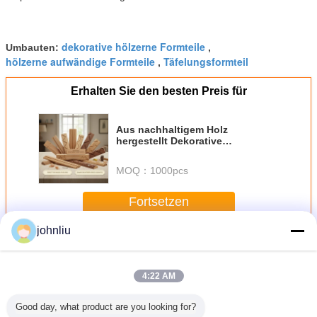
dekorative hölzerne Formteile
Umbauten:
,
hölzerne aufwändige Formteile
Täfelungsformteil
,
Erhalten Sie den besten Preis für
Aus nachhaltigem Holz
hergestellt Dekorative
Holzformungen mit glatter Textur
perfekt zum Nageln oder Kleben
MOQ：
1000pcs
Fortsetzen
johnliu
Dekorative hölzerne Formteile
Mehr
4:22 AM
Good day, what product are you looking for?