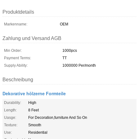
Produktdetails
Markenname:
OEM
Zahlung und Versand AGB
Min Order:
1000pcs
Payment Terms:
TT
Supply Ability:
1000000 Per/month
Beschreibung
Dekorative hölzerne Formteile
Durability:
High
Length:
8 Feet
Uasge:
For Decoration,furniture And So On
Texture:
Smooth
Use:
Residential