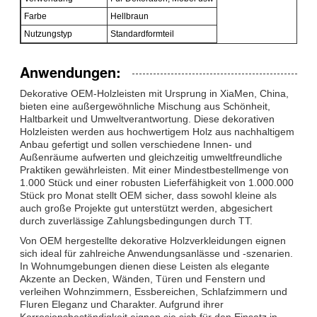
Farbe
Hellbraun
Nutzungstyp
Standardformteil
Anwendungen:
Dekorative OEM-Holzleisten mit Ursprung in XiaMen, China,
bieten eine außergewöhnliche Mischung aus Schönheit,
Haltbarkeit und Umweltverantwortung. Diese dekorativen
Holzleisten werden aus hochwertigem Holz aus nachhaltigem
Anbau gefertigt und sollen verschiedene Innen- und
Außenräume aufwerten und gleichzeitig umweltfreundliche
Praktiken gewährleisten. Mit einer Mindestbestellmenge von
1.000 Stück und einer robusten Lieferfähigkeit von 1.000.000
Stück pro Monat stellt OEM sicher, dass sowohl kleine als
auch große Projekte gut unterstützt werden, abgesichert
durch zuverlässige Zahlungsbedingungen durch TT.
Von OEM hergestellte dekorative Holzverkleidungen eignen
sich ideal für zahlreiche Anwendungsanlässe und -szenarien.
In Wohnumgebungen dienen diese Leisten als elegante
Akzente an Decken, Wänden, Türen und Fenstern und
verleihen Wohnzimmern, Essbereichen, Schlafzimmern und
Fluren Eleganz und Charakter. Aufgrund ihrer
Korrosionsbeständigkeit eignen sie sich für den Einsatz in