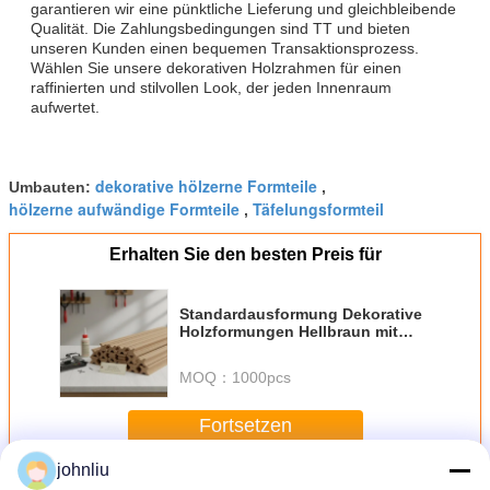
garantieren wir eine pünktliche Lieferung und gleichbleibende
Qualität. Die Zahlungsbedingungen sind TT und bieten
unseren Kunden einen bequemen Transaktionsprozess.
Wählen Sie unsere dekorativen Holzrahmen für einen
raffinierten und stilvollen Look, der jeden Innenraum
aufwertet.
dekorative hölzerne Formteile
Umbauten:
,
hölzerne aufwändige Formteile
Täfelungsformteil
,
Erhalten Sie den besten Preis für
Standardausformung Dekorative
Holzformungen Hellbraun mit
Installationsmethode Nageln
oder Kleben geeignet für
MOQ：
1000pcs
architektonische Holzarbeiten
Fortsetzen
johnliu
Dekorative hölzerne Formteile
Mehr