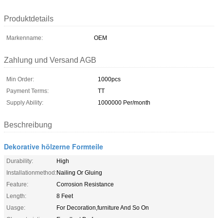
Produktdetails
Markenname:
OEM
Zahlung und Versand AGB
Min Order:
1000pcs
Payment Terms:
TT
Supply Ability:
1000000 Per/month
Beschreibung
Dekorative hölzerne Formteile
Durability:
High
Installationmethod:
Nailing Or Gluing
Feature:
Corrosion Resistance
Length:
8 Feet
Uasge:
For Decoration,furniture And So On