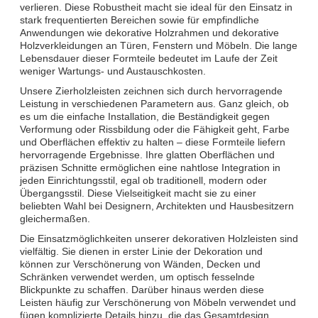
verlieren. Diese Robustheit macht sie ideal für den Einsatz in
stark frequentierten Bereichen sowie für empfindliche
Anwendungen wie dekorative Holzrahmen und dekorative
Holzverkleidungen an Türen, Fenstern und Möbeln. Die lange
Lebensdauer dieser Formteile bedeutet im Laufe der Zeit
weniger Wartungs- und Austauschkosten.
Unsere Zierholzleisten zeichnen sich durch hervorragende
Leistung in verschiedenen Parametern aus. Ganz gleich, ob
es um die einfache Installation, die Beständigkeit gegen
Verformung oder Rissbildung oder die Fähigkeit geht, Farbe
und Oberflächen effektiv zu halten – diese Formteile liefern
hervorragende Ergebnisse. Ihre glatten Oberflächen und
präzisen Schnitte ermöglichen eine nahtlose Integration in
jeden Einrichtungsstil, egal ob traditionell, modern oder
Übergangsstil. Diese Vielseitigkeit macht sie zu einer
beliebten Wahl bei Designern, Architekten und Hausbesitzern
gleichermaßen.
Die Einsatzmöglichkeiten unserer dekorativen Holzleisten sind
vielfältig. Sie dienen in erster Linie der Dekoration und
können zur Verschönerung von Wänden, Decken und
Schränken verwendet werden, um optisch fesselnde
Blickpunkte zu schaffen. Darüber hinaus werden diese
Leisten häufig zur Verschönerung von Möbeln verwendet und
fügen komplizierte Details hinzu, die das Gesamtdesign