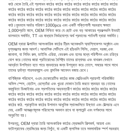
কাঠ থেকে তৈরি,এই প্রসাধন কাঠের কাঠের কাঠের কাঠের কাঠের কাঠের কাঠের কাঠের
কাঠের কাঠের কাঠের কাঠের কাঠের কাঠের কাঠের কাঠের কাঠের কাঠের কাঠের কাঠের
কাঠের কাঠের কাঠের কাঠের কাঠের কাঠের কাঠের কাঠের কাঠের কাঠের কাঠের কাঠের
কাঠের কাঠের কাঠের কাঠের কাঠের কাঠের কাঠের কাঠের কাঠের কাঠের কাঠের কাঠের
কাঠ।ন্যূনতম অর্ডার পরিমাণ 1000pcs এবং একটি শক্তিশালী সরবরাহ ক্ষমতা
1,000প্রতি মাসে, OEM নিশ্চিত করে যে ছোট এবং বড় আকারের প্রকল্পগুলি উভয়ই
ভালভাবে সমর্থিত, TT এর মাধ্যমে নির্ভরযোগ্য অর্থ প্রদানের শর্তাবলী দ্বারা সমর্থিত।
OEM দ্বারা উত্পাদিত আলংকারিক কাঠের ট্রিম অনেকগুলি অ্যাপ্লিকেশন অনুষ্ঠান এবং
দৃশ্যকল্পের জন্য আদর্শ। আবাসিক সেটিংসে এই ছাঁচগুলি সিলিং, দেয়াল, দরজা,এবং
জানালা, যা লিভিং রুম, ডাইনিং এরিয়া, বেডরুম এবং হলের মধ্যে পরিশীলন এবং চরিত্র
যোগ করে।তাদের জারা প্রতিরোধের বৈশিষ্ট্য তাদের রান্নাঘর এবং বাথরুম যেখানে
আর্দ্রতা উপস্থিত হতে পারে ব্যবহারের জন্য উপযুক্ত করে তোলে, সময়ের সাথে সাথে
তাদের দুর্দান্ত পারফরম্যান্স এবং নান্দনিক আবেদন বজায় রেখে।
বাণিজ্যিক পরিবেশে, ওএম ডেকোরেটিভ কাঠের কাজ মোল্ডিংগুলি প্রায়শই পরিমার্জিত
অফিস স্পেস, হোটেল, রেস্তোঁরা এবং খুচরা দোকান তৈরি করতে ব্যবহৃত হয়।তাদের
বহুমুখিতা ডিজাইনার এবং স্থপতিদের অভ্যন্তরীণ কাঠের কাঠের কাঠের কাঠের কাঠের
কাঠের কাঠের কাঠের কাঠের কাঠের কাঠের কাঠের কাঠের কাঠের কাঠের কাঠের কাঠের
কাঠের কাঠের কাঠের কাঠের কাঠের কাঠের কাঠের কাঠের কাঠের কাঠের কাঠের কাঠের
কাঠের কাঠ. প্রাকৃতিক কাঠের উপাদান আধুনিক স্থানগুলিতে উষ্ণতা এবং টেক্সচার এনে
দেয়, একটি আমন্ত্রণমূলক পরিবেশের অবদান রাখে যা ক্লায়েন্ট এবং দর্শকদের সাথে
অনুরণিত হয়।
উপরন্তু, OEM দ্বারা তৈরি আলংকারিক কাঠের ফ্রেমগুলি শিল্পকর্ম, আয়না এবং
ফটোগ্রাফের ফ্রেমিংয়ের জন্য নিখুঁত, যা একটি ক্লাসিক তবে সমসাময়িক স্পর্শ সরবরাহ