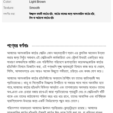
Color:
Light Brown
Texture:
Smooth
উজ্জ্বল বাদামী কাঠের ছাঁচ
কাঠের কাজের জন্য আলংকারিক কাঠের ছাঁচ
লক্ষণীয় করা:
,
,
নিল বা আঠালো কাঠের ছাঁচ
পণ্যের বর্ণনাঃ
আমাদের আলংকারিক কাঠের মোল্ডিং কোন অভ্যন্তরীণ স্থান এর নান্দনিক আবেদন উন্নত
করার জন্য নিখুঁত সমাধান.এই মোল্ডিংগুলি কার্যকারিতা এবং সৌন্দর্য উভয়ই একত্রিত করে
সাধারণ কক্ষগুলিকে মার্জিত এবং পরিশীলিত পরিবেশে রূপান্তরিত করেঅলঙ্কারিক কাঠের
ছাঁচনির্মাণ হিসাবে ডিজাইন করা, এই পণ্যগুলি সূক্ষ্ম অ্যাকসেন্ট হিসাবে কাজ করে যা দেয়াল,
সিলিং, আসবাবপত্র এবং আরও অনেক কিছুতে গভীরতা, চরিত্র এবং কবজ যোগ করে।
আমাদের আলংকারিক কাঠের ছাঁচনির্মাণের অন্যতম বৈশিষ্ট্য হল তাদের ব্যতিক্রমী ক্ষয়
প্রতিরোধের। ধাতু বা সিন্থেটিক বিকল্পের বিপরীতে যা সময়ের সাথে সাথে অবনমিত হতে
পারে,আমাদের কাঠের ছাঁচগুলি বিভিন্ন আর্দ্রতা এবং তাপমাত্রার অবস্থার মধ্যেও তাদের
অখণ্ডতা এবং চেহারা বজায় রাখেএই জারা প্রতিরোধের গ্যারান্টি দেয় যে মোল্ডিংগুলি খাঁটি
থাকে এবং তাদের কাঠামোগত শক্তি বছর ধরে ধরে রাখে, তাদের আবাসিক এবং বাণিজ্যিক
অ্যাপ্লিকেশন উভয়ের জন্য একটি নির্ভরযোগ্য পছন্দ করে তোলে।
পরিবেশগত দায়বদ্ধতা আমাদের উত্পাদন প্রক্রিয়ার কেন্দ্রবিন্দুতে রয়েছে। আমাদের
আলংকারিক কাঠের ছাঁচগুলি টেকসই কাঠের উত্স থেকে তৈরি করা হয়, যা পরিবেশ বান্ধব