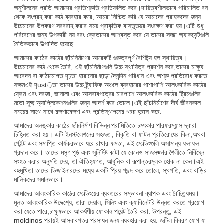
অনুশীলনের প্রতি আমাদের প্রতিশ্রুতি প্রতিফলিত করে।দায়িত্বশীলভাবে পরিচালিত বন
থেকে সংগ্রহ করা কাঠ ব্যবহার করে, আমরা নিশ্চিত করি যে আমাদের গ্রাহকদের জন্য
উচ্চমানের উপকরণ সরবরাহ করার সময় প্রাকৃতিক বাস্তুতন্ত্র সংরক্ষণ করা হয়।এটি শুধু
পরিবেশের জন্য উপকারী নয় বরং ক্রেতাদের আশ্বস্ত করে যে তাদের সজ্জা অ্যাকসেন্টগুলি
নৈতিকভাবে উত্পাদিত হয়েছে.
আমাদের কাঠের কাঠের ছাঁচনির্মাণের আরেকটি গুরুত্বপূর্ণ বৈশিষ্ট্য হল স্থায়িত্ব।
উচ্চমানের কাঠ থেকে তৈরি, এই ছাঁচনির্মাণগুলি উচ্চ স্থায়িত্ব প্রদর্শন করে,তাদের চাক্ষুষ
আবেদন বা কাঠামোগত দৃঢ়তা হারানোর ছাড়া দৈনন্দিন পরিধান এবং অশ্রু প্রতিরোধ করতে
সক্ষমএই দৃust়তা তাদের উচ্চ ট্র্যাফিক অঞ্চলে ব্যবহারের পাশাপাশি আলংকারিক কাঠের
ফ্রেম এবং দরজা, জানালা এবং আসবাবপত্রের চারপাশে আলংকারিক কাঠের ট্রিমগুলির
মতো সূক্ষ্ম অ্যাপ্লিকেশনগুলির জন্য আদর্শ করে তোলে।এই ছাঁচনির্মাণের দীর্ঘ জীবনকাল
সময়ের সাথে সাথে রক্ষণাবেক্ষণ এবং প্রতিস্থাপনের খরচ হ্রাস করে.
আমাদের অলঙ্কার কাঠের ছাঁচনির্মাণ বিভিন্ন পরামিতিতে চমৎকার পারফরম্যান্স দ্বারা
চিহ্নিত করা হয়। এটি ইনস্টলেশনের সহজতা, বিকৃতি বা ফাটল প্রতিরোধের কিনা,অথবা
পেইন্ট এবং সমাপ্তি কার্যকরভাবে ধরে রাখার ক্ষমতা, এই মোল্ডিংগুলি অসামান্য ফলাফল
প্রদান করে। তাদের মসৃণ পৃষ্ঠ এবং সুনির্দিষ্ট কাটা যে কোনও সাজসজ্জার শৈলীতে নির্বিঘ্নে
সংহত করার অনুমতি দেয়, তা ঐতিহ্যগত, আধুনিক বা রূপান্তরমূলক হোক না কেন।এই
বহুমুখিতা তাদের ডিজাইনারদের মধ্যে একটি প্রিয় পছন্দ করে তোলে, স্থপতি, এবং বাড়ির
মালিকদের সমানভাবে।
আমাদের আলংকারিক কাঠের মোল্ডিংয়ের ব্যবহারের সম্ভাবনা ব্যাপক এবং বৈচিত্র্যময়।
মূলত আলংকারিক উদ্দেশ্যে, তারা দেয়াল, সিলিং এবং ক্যাবিনেটরি উন্নত করতে প্রয়োগ
করা যেতে পারে,চাক্ষুষভাবে আকর্ষণীয় ফোকাল পয়েন্ট তৈরি করা. উপরন্তু, এই
moldings প্রায়ই আসবাবপত্র প্রসাধন জন্য ব্যবহার করা হয়, জটিল বিবরণ যোগ যা