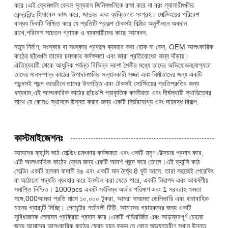
করে।এই ফ্রেমগুলি কেবল মূল্যবান জিনিসগুলিকে রক্ষা করে না বরং গ্যালারীগুলির
কেন্দ্রবিন্দু হিসাবেও কাজ করে, জাদুঘর এবং ব্যক্তিগত সংগ্রহ। মোল্ডিংয়ের পরিবেশ
বান্ধব দিকটি নিশ্চিত করে যে প্রতিটি প্রকল্প টেকসই বিল্ডিং অনুশীলনে অবদান
রাখে,পরিবেশ সচেতন গ্রাহক ও ব্যবসায়ীদের কাছে আবেদন.
নতুন নির্মাণ, সংস্কার বা সংস্কার প্রকল্পে ব্যবহার করা হোক না কেন, OEM আলংকারিক
কাঠের ছাঁচগুলি তাদের চমৎকার কর্মক্ষমতা এবং জারা প্রতিরোধের জন্য দাঁড়ায়।
ঐতিহ্যবাহী থেকে আধুনিক পর্যন্ত বিভিন্ন নকশা শৈলীর মধ্যে তাদের অভিযোজনযোগ্যতা
তাদের মানসম্পন্ন কাঠের উপাদানগুলির সন্ধানকারী সজ্জা এবং নির্মাতাদের জন্য একটি
পছন্দসই পছন্দ করেচীনে তাদের উৎপত্তি এবং টেকসই সোর্সিংয়ের প্রতিশ্রুতির জন্য
ধন্যবাদ,এই আলংকারিক কাঠের ছাঁচগুলি প্রাকৃতিক কমনীয়তা এবং দীর্ঘস্থায়ী স্থায়িত্বের
সাথে যে কোনও স্থানকে উন্নত করার জন্য একটি নির্ভরযোগ্য এবং দায়বদ্ধ বিকল্প.
কাস্টমাইজেশনঃ
আমাদের ফ্যান্সি কাঠ মোল্ডিং চমৎকার কর্মক্ষমতা এবং একটি মসৃণ টেক্সচার প্রদান করে,
এটি আলংকারিক কাঠের ফ্রেম জন্য একটি আদর্শ পছন্দ করে তোলে।এই ফ্যান্সি কাঠ
মোল্ডিং একটি হালকা বাদামী রঙ এবং একটি মান দৈর্ঘ্য 8 ফুট আসে. তারা সহজেই পেরেকিং
বা আঠালো পদ্ধতি ব্যবহার করে ইনস্টল করা যেতে পারে, একটি নিরাপদ এবং আকর্ষণীয়
সমাপ্তি নিশ্চিত। 1000pcs একটি সর্বনিম্ন অর্ডার পরিমাণ এবং 1 সরবরাহ ক্ষমতা
সঙ্গে,000আমরা প্রতি মাসে ১০,০০০ টুকরা, আমরা সময়মত ডেলিভারি এবং ধারাবাহিক
মানের গ্যারান্টি দিচ্ছি। পেমেন্টের শর্তাবলী টিটি, আমাদের গ্রাহকদের জন্য একটি
সুবিধাজনক লেনদেন প্রক্রিয়া প্রদান করে।একটি পরিমার্জিত এবং আড়ম্বরপূর্ণ চেহারা
জন্য আমাদের আলংকারিক কাঠের ফ্রেম চয়ন করুন যে কোন অভ্যন্তরীণ স্থান উন্নত.