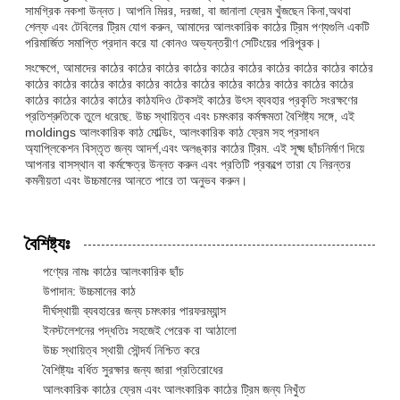
সামগ্রিক নকশা উন্নত। আপনি মিরর, দরজা, বা জানালা ফ্রেম খুঁজছেন কিনা,অথবা
শেল্ফ এবং টেবিলের ট্রিম যোগ করুন, আমাদের আলংকারিক কাঠের ট্রিম পণ্যগুলি একটি
পরিমার্জিত সমাপ্তি প্রদান করে যা কোনও অভ্যন্তরীণ সেটিংয়ের পরিপূরক।
সংক্ষেপে, আমাদের কাঠের কাঠের কাঠের কাঠের কাঠের কাঠের কাঠের কাঠের কাঠের কাঠের
কাঠের কাঠের কাঠের কাঠের কাঠের কাঠের কাঠের কাঠের কাঠের কাঠের কাঠের কাঠের
কাঠের কাঠের কাঠের কাঠের কাঠযদিও টেকসই কাঠের উৎস ব্যবহার প্রকৃতি সংরক্ষণের
প্রতিশ্রুতিকে তুলে ধরেছে. উচ্চ স্থায়িত্ব এবং চমৎকার কর্মক্ষমতা বৈশিষ্ট্য সঙ্গে, এই
moldings আলংকারিক কাঠ মোল্ডিং, আলংকারিক কাঠ ফ্রেম সহ প্রসাধন
অ্যাপ্লিকেশন বিস্তৃত জন্য আদর্শ,এবং অলঙ্কার কাঠের ট্রিম. এই সূক্ষ্ম ছাঁচনির্মাণ দিয়ে
আপনার বাসস্থান বা কর্মক্ষেত্র উন্নত করুন এবং প্রতিটি প্রকল্পে তারা যে নিরন্তর
কমনীয়তা এবং উচ্চমানের আনতে পারে তা অনুভব করুন।
বৈশিষ্ট্যঃ
পণ্যের নামঃ কাঠের আলংকারিক ছাঁচ
উপাদান: উচ্চমানের কাঠ
দীর্ঘস্থায়ী ব্যবহারের জন্য চমৎকার পারফরম্যান্স
ইনস্টলেশনের পদ্ধতিঃ সহজেই পেরেক বা আঠালো
উচ্চ স্থায়িত্ব স্থায়ী সৌন্দর্য নিশ্চিত করে
বৈশিষ্ট্যঃ বর্ধিত সুরক্ষার জন্য জারা প্রতিরোধের
আলংকারিক কাঠের ফ্রেম এবং আলংকারিক কাঠের ট্রিম জন্য নিখুঁত