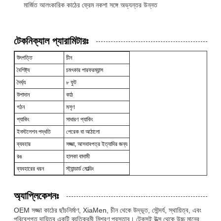
মার্জিত আলংকারিক কাঠের ফ্রেম নকশা সঙ্গে অভ্যন্তর উন্নত
টেকনিক্যাল প্যারামিটারঃ
উৎপত্তি
চীন
বৈশিষ্ট্য
চমৎকার পারফরম্যান্স
দৈর্ঘ্য
৮ ফুট
উপাদান
কাঠ
গঠন
মসৃণ
প্যাকিং
সাধারণ প্যাকিং
ইনস্টলেশন পদ্ধতি
পেরেক বা আঠালো
ব্যবহার
সজ্জা, আসবাবপত্র ইত্যাদির জন্য
রঙ
হালকা বাদামী
ব্যবহারের ধরন
স্ট্যান্ডার্ড মোল্ডিং
অ্যাপ্লিকেশনঃ
OEM সজ্জা কাঠের ছাঁচনির্মাণ, XiaMen, চীন থেকে উদ্ভূত, সৌন্দর্য, স্থায়িত্ব, এবং
পরিবেশগত দায়িত্ব একটি ব্যতিক্রমী মিশ্রণ প্রস্তাব। টেকসই উত্স থেকে উচ্চ মানের