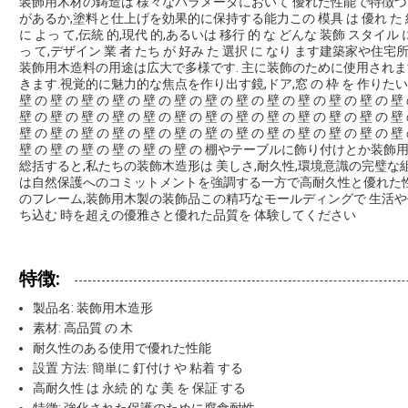
装飾用木材の鋳造は 様々なパラメータにおいて 優れた性能で特徴づ
があるか,塗料と仕上げを効果的に保持する能力この 模具 は 優れ た 結果 
に よっ て,伝統 的,現代 的,あるいは 移行 的 な どんな 装飾 スタイル 
っ て,デザイン 業 者 たち が 好み た 選択 に なり ます建築家や住
装飾用木造料の用途は広大で多様です. 主に装飾のために使用されます
きます.視覚的に魅力的な焦点を作り出す鏡,ドア,窓 の 枠 を 作りたい と 思う
壁 の 壁 の 壁 の 壁 の 壁 の 壁 の 壁 の 壁 の 壁 の 壁 の 壁 の 壁 の 壁
壁 の 壁 の 壁 の 壁 の 壁 の 壁 の 壁 の 壁 の 壁 の 壁 の 壁 の 壁 の 壁
壁 の 壁 の 壁 の 壁 の 壁 の 壁 の 壁 の 壁 の 壁 の 壁 の 壁 の 壁 の 壁
壁 の 壁 の 壁 の 壁 の 壁 の 壁 の 棚やテーブルに飾り付けと
総括すると,私たちの装飾木造形は 美しさ,耐久性,環境意識の完璧
は自然保護へのコミットメントを強調する一方で高耐久性と優れた性
のフレーム,装飾用木製の装飾品この精巧なモールディングで 生活や
ち込む 時を超えの優雅さと優れた品質を 体験してください
特徴:
製品名: 装飾用木造形
素材: 高品質 の 木
耐久性のある使用で優れた性能
設置 方法: 簡単に 釘付け や 粘着 する
高耐久性 は 永続 的 な 美 を 保証 する