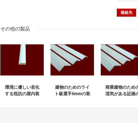
その他の製品
環境に優しい老化
建物のためのライ
商業建物のため
する抵抗の屋内装
ト級選手6mmの装
湿気がある証拠
飾的な木の鋳造物
飾的な木の鋳造物
装飾的な木の鋳
2.44m
物