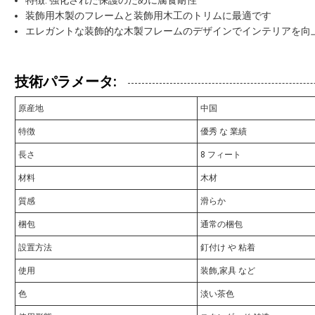
特徴: 強化された保護のために腐食耐性
装飾用木製のフレームと装飾用木工のトリムに最適です
エレガントな装飾的な木製フレームのデザインでインテリアを向
技術パラメータ:
原産地
中国
特徴
優秀 な 業績
長さ
8 フィート
材料
木材
質感
滑らか
梱包
通常の梱包
設置方法
釘付け や 粘着
使用
装飾,家具 など
色
淡い茶色