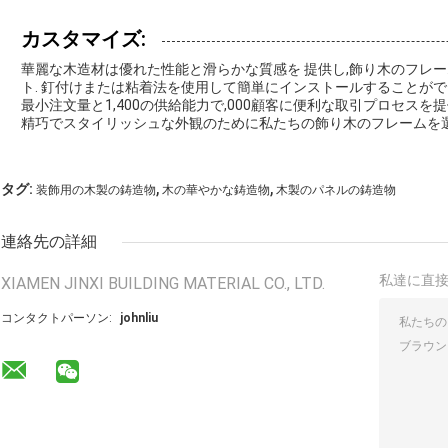
カスタマイズ:
華麗な木造材は優れた性能と滑らかな質感を 提供し,飾り木のフレー
ト. 釘付けまたは粘着法を使用して簡単にインストールすることができ,
最小注文量と1,400の供給能力で,000顧客に便利な取引プロセスを
精巧でスタイリッシュな外観のために私たちの飾り木のフレームを選
,
,
タグ:
装飾用の木製の鋳造物
木の華やかな鋳造物
木製のパネルの鋳造物
連絡先の詳細
私達に直
XIAMEN JINXI BUILDING MATERIAL CO., LTD.
コンタクトパーソン:
johnliu