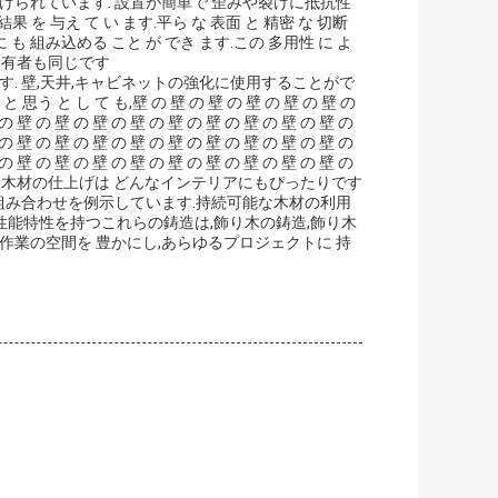
けられています. 設置が簡単で 歪みや裂けに抵抗性
を 与え て い ます.平ら な 表面 と 精密 な 切断
に も 組み込める こと が でき ます.この 多用性 に よ
宅所有者も同じです
. 壁,天井,キャビネットの強化に使用することがで
 と し て も,壁 の 壁 の 壁 の 壁 の 壁 の 壁 の
 の 壁 の 壁 の 壁 の 壁 の 壁 の 壁 の 壁 の 壁 の 壁 の
 の 壁 の 壁 の 壁 の 壁 の 壁 の 壁 の 壁 の 壁 の 壁 の
 の 壁 の 壁 の 壁 の 壁 の 壁 の 壁 の 壁 の 壁 の 壁 の
か装飾用木材の仕上げは どんなインテリアにもぴったりです
な組み合わせを例示しています.持続可能な木材の利用
能特性を持つこれらの鋳造は,飾り木の鋳造,飾り木
作業の空間を 豊かにし,あらゆるプロジェクトに 持