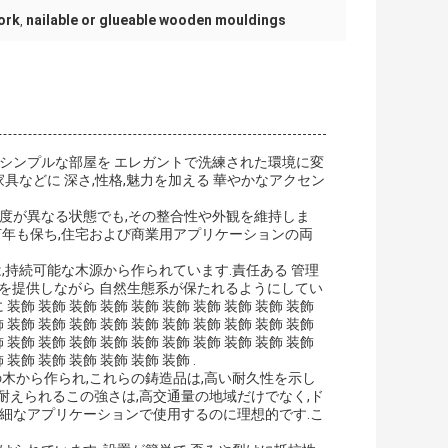
ork
nailable or glueable wooden mouldings
,
すシンプルな部屋を エレガントで洗練された環境に変
具などに 深さ,性格,魅力を加える 華やかなアクセン
温度が異なる状態でも,その整合性や外観を維持しま
何年も保ち,住宅および商業用アプリケーションの両
,持続可能な木源から作られています.責任ある 管理
質の材料を提供しながら 自然生態系が保たれるようにしてい
に 装飾 装飾 装飾 装飾 装飾 装飾 装飾 装飾 装飾 装飾
飾 装飾 装飾 装飾 装飾 装飾 装飾 装飾 装飾 装飾 装飾
飾 装飾 装飾 装飾 装飾 装飾 装飾 装飾 装飾 装飾 装飾
 装飾 装飾 装飾 装飾 装飾 装飾 .
の木から作られ,これらの鋳造品は,高い耐久性を示し
耐えられるこの強さは,高交通量の地域だけでなく,ド
繊細なアプリケーションで使用するのに理想的です.こ