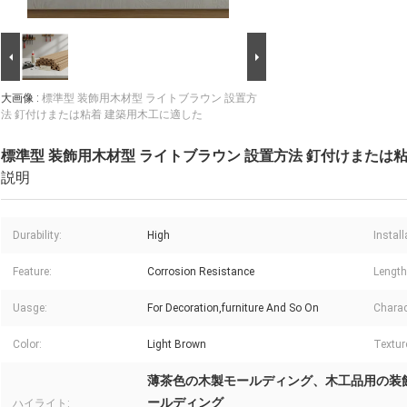
大画像 :
標準型 装飾用木材型 ライトブラウン 設置方
法 釘付けまたは粘着 建築用木工に適した
標準型 装飾用木材型 ライトブラウン 設置方法 釘付けまたは
説明
Durability:
High
Instal
Feature:
Corrosion Resistance
Length
Uasge:
For Decoration,furniture And So On
Charact
Color:
Light Brown
Textur
薄茶色の木製モールディング、木工品用の装
ールディング
ハイライト: