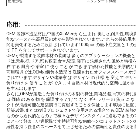
使用形態
スタンダード 鋳造
応用:
OEM 装飾木造型材は,中国のXiaMenから生まれ, 美しさ,耐久性,
能なソースから高品質の木から製造されています.,これらの装飾用
間を美化するために設計されています1000pcsの最小注文量と 1 
て TT を介してサポートされています.
OEMが製造する装飾木材の装飾は,多くのアプリケーションの機会と
ドは,天井,壁,ドア,窓も客室,食堂,寝室,廊下に 洗練された風格と特徴を加
在 する 厨房 や 浴室 に 使う こと が でき ます優れた性能と美学
商用環境では,OEMの装飾木造形は,洗練されたオフィススペース,ホ
されています.デザインや建築家 は デザイン の 仕様 を 変え て デザイン 
飾り付け を 使う こと が でき ます自然木材は現代的な空間に温
を生み出します
さらに,OEMが製造した飾り付けの木製の枠は,美術品,鏡,写真の枠
は 価値 の ある 物 を 保護 する だけ で なく,ギャラリー の 焦点
クトが持続可能な建築慣行に貢献することを保証します環境に配慮し
新築,改装,または復旧プロジェクトで使用される場合でも,OEM 装
ものから近代的なものまで様々なデザインスタイルに適応できるの
にとって好ましい選択肢です持続可能な供給へのコミットメントの
続性を持つ任意のスペースを向上させるための信頼性と責任のある選