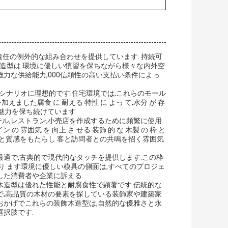
環境責任の例外的な組み合わせを提供しています. 持続可
木造型は 環境に優しい慣習を保ちながら様々な内外空
の強力な供給能力,000信頼性の高い支払い条件によっ
シナリオに理想的です.住宅環境では,これらのモール
えました腐食 に 耐える 特性 に よっ て,水分 が 存
的な魅力を保ち続けています
テル,レストラン,小売店を作成するために頻繁に使用
の 雰囲気 を 向上 さ せる 装飾 的 な 木製 の 枠 と
かさと質感をもたらし 客と訪問者との共鳴を招く雰囲気
に最適で,古典的で現代的なタッチを提供します.この枠
 に なり ます環境に優しい模具の側面は,すべてのプロジェ
た消費者や企業に訴える.
飾木造型は優れた性能と耐腐食性で顕著です.伝統的な
で,高品質の木材の要素を探している装飾家や建築家
おかげでこれらの装飾木造型は,自然的な優雅さと永
択肢です.