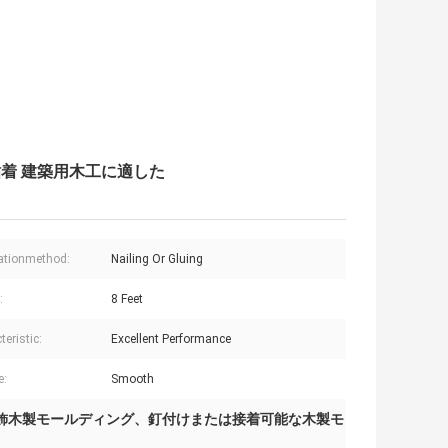
粘着 建築用木工に適した
lationmethod:
Nailing Or Gluing
:
8 Feet
eristic:
Excellent Performance
e:
Smooth
飾木製モールディング、釘付けまたは接着可能な木製モ