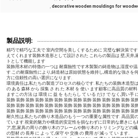
decorative wooden mouldings for woodw
,
製品説明:
精巧で精巧な工夫で 室内空間を美しくするために 完璧な解決策で
えてくれます装飾木造形として設計された これらの製品は 壁,天井,家
トとして機能します
装飾用木材の特徴の一つは 耐腐蝕性です木製製の鋳造物は,湿度や
す.この耐腐蝕性により,鋳造材は原始状態を維持し,構造的な強さを
方に信頼性の高い選択になります.
環境責任は,私たちの製造プロセスの核心です. 私たちの装飾木造型は
の ある 森林 から 採集 さ れ た 木材 を 使い ます顧客に高品
ますこの方法 は 環境 に 益 を もたらし て いる だけ で なく,買い手 
装飾 装飾 装飾 装飾 装飾 装飾 装飾 装飾 装飾 装飾 装飾 装飾 装飾 装
装飾 装飾 装飾 装飾 装飾 装飾 装飾 装飾 装飾 装飾 装飾 装飾 装飾 装
装飾 装飾 装飾 装飾 装飾 装飾 装飾 装飾 装飾 装飾 装飾 装飾 装飾 装飾
耐久性は,私たちの飾り木造品のもう一つの重要な属性です. 高品質
ています.視覚的魅力や構造的安定性を損なわずに日常的な磨きにも
ア,窓,家具の周りの飾り木のフレームや飾り木のトリミングなどの
の型材 の 長寿 に よっ て,保守 や 交換 の 費用 が 減っ て い ます..