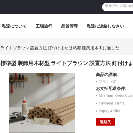
私達について
工場旅行
品質管理
私達に連絡しなさい
 ライトブラウン 設置方法 釘付けまたは粘着 建築用木工に適した
標準型 装飾用木材型 ライトブラウン 設置方法 釘付け
商品の詳細:
ブランド名:
お支払配送条件:
Minimum Order Quant
Payment Terms:
Supply Ability:
連絡先