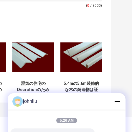
(
0
/ 3000)
の
湿気の住宅の
5.4mの5.6m装飾的
の
Decrationのため
な木の鋳造物は証
造
の防止の木の家具
拠SGSの証明書を
johnliu
の鋳造物
弱める
5:26 AM