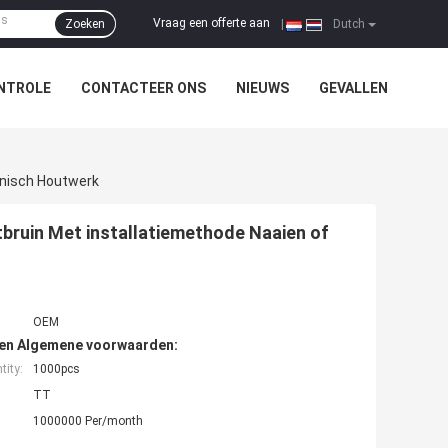
Vraag een offerte aan
Zoeken
|
Dutch
NTROLE
CONTACTEER ONS
NIEUWS
GEVALLEN
onisch Houtwerk
tbruin Met installatiemethode Naaien of
OEM
den Algemene voorwaarden:
ity:
1000pcs
TT
1000000 Per/month