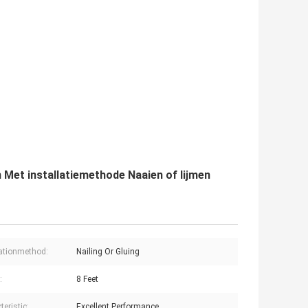
 Met installatiemethode Naaien of lijmen
lationmethod:
Nailing Or Gluing
:
8 Feet
eristic:
Excellent Performance