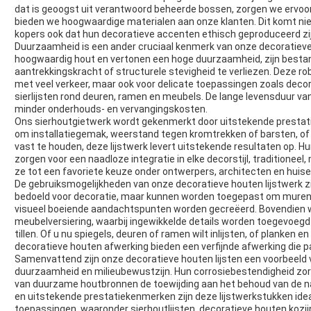
dat is geoogst uit verantwoord beheerde bossen, zorgen we ervoor
bieden we hoogwaardige materialen aan onze klanten. Dit komt niet
kopers ook dat hun decoratieve accenten ethisch geproduceerd zij
Duurzaamheid is een ander cruciaal kenmerk van onze decoratieve h
hoogwaardig hout en vertonen een hoge duurzaamheid, zijn bestand
aantrekkingskracht of structurele stevigheid te verliezen. Deze ro
met veel verkeer, maar ook voor delicate toepassingen zoals deco
sierlijsten rond deuren, ramen en meubels. De lange levensduur va
minder onderhouds- en vervangingskosten.
Ons sierhoutgietwerk wordt gekenmerkt door uitstekende prestati
om installatiegemak, weerstand tegen kromtrekken of barsten, of
vast te houden, deze lijstwerk levert uitstekende resultaten op.
zorgen voor een naadloze integratie in elke decorstijl, traditioneel
ze tot een favoriete keuze onder ontwerpers, architecten en huise
De gebruiksmogelijkheden van onze decoratieve houten lijstwerk zi
bedoeld voor decoratie, maar kunnen worden toegepast om muren, 
visueel boeiende aandachtspunten worden gecreëerd. Bovendien wo
meubelversiering, waarbij ingewikkelde details worden toegevoegd
tillen. Of u nu spiegels, deuren of ramen wilt inlijsten, of planken 
decoratieve houten afwerking bieden een verfijnde afwerking die pa
Samenvattend zijn onze decoratieve houten lijsten een voorbeeld 
duurzaamheid en milieubewustzijn. Hun corrosiebestendigheid zorg
van duurzame houtbronnen de toewijding aan het behoud van de 
en uitstekende prestatiekenmerken zijn deze lijstwerkstukken ide
toepassingen, waaronder sierhoutlijsten, decoratieve houten kozijn