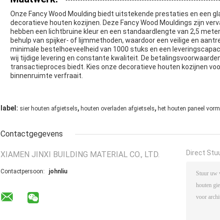
Onze Fancy Wood Moulding biedt uitstekende prestaties en een gla
decoratieve houten kozijnen. Deze Fancy Wood Mouldings zijn verv
hebben een lichtbruine kleur en een standaardlengte van 2,5 mete
behulp van spijker- of lijmmethoden, waardoor een veilige en aant
minimale bestelhoeveelheid van 1000 stuks en een leveringscapac
wij tijdige levering en constante kwaliteit. De betalingsvoorwaarde
transactieproces biedt. Kies onze decoratieve houten kozijnen voor e
binnenruimte verfraait.
,
,
label:
sier houten afgietsels
houten overladen afgietsels
het houten paneel vor
Contactgegevens
Direct Stu
XIAMEN JINXI BUILDING MATERIAL CO., LTD.
Contactpersoon:
johnliu