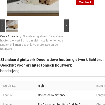
Contact
Grote Afbeelding :
Standaard gietwerk Decoratieve
houten gietwerk lichtbruin Met installatiemethode
Naaien of lijmen Geschikt voor architectonisch
houtwerk
Standaard gietwerk Decoratieve houten gietwerk lichtbruin
Geschikt voor architectonisch houtwerk
beschrijving
Durability:
High
Instal
Feature:
Corrosion Resistance
Length
Uasge:
For Decoration,furniture And So On
Charact