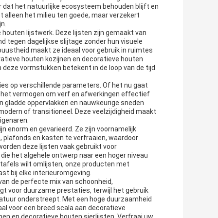
 dat het natuurlijke ecosysteem behouden blijft en
 alleen het milieu ten goede, maar verzekert
n.
outen lijstwerk. Deze lijsten zijn gemaakt van
 tegen dagelijkse slijtage zonder hun visuele
buustheid maakt ze ideaal voor gebruik in ruimtes
ratieve houten kozijnen en decoratieve houten
n deze vormstukken betekent in de loop van de tijd
es op verschillende parameters. Of het nu gaat
 het vermogen om verf en afwerkingen effectief
 Hun gladde oppervlakken en nauwkeurige sneden
, modern of transitioneel. Deze veelzijdigheid maakt
igenaren.
jn enorm en gevarieerd. Ze zijn voornamelijk
plafonds en kasten te verfraaien, waardoor
rden deze lijsten vaak gebruikt voor
 die het algehele ontwerp naar een hoger niveau
en tafels wilt omlijsten, onze producten met
st bij elke interieuromgeving.
van de perfecte mix van schoonheid,
t voor duurzame prestaties, terwijl het gebruik
natuur onderstreept. Met een hoge duurzaamheid
aal voor een breed scala aan decoratieve
en en decoratieve houten sierlijsten. Verfraai uw