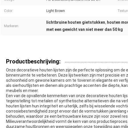
Color:
Light Brown
Textur
lichtbruine houten gietstukken
houten mou
,
Markeren:
met een gewicht van niet meer dan 50 kg
Productbeschrijving:
Onze decoratieve houten lijsten zijn de perfecte oplossing om de 
binnenruimte te verbeteren. Deze lijstwerken zijn met precisie en 
schoonheid om gewone kamers om te toveren in elegante en verfi
als sierhoutlijsten en dienen als prachtige accenten die diepte, 
meubels en meer.
Een van de opvallende kenmerken van onze decoratieve houten lijst
tegenstelling tot metalen of synthetische alternatieven die na ve
houten lijsten hun integriteit en uiterlijk, zelfs bij wisselende 
corrosiebestendigheid zorgt ervoor dat de vormstukken jarenlang on
behouden, waardoor ze een betrouwbare keuze zijn voor zowel res
Milieuverantwoordelijkheid vormt de kern van ons productieproces.
duurzame houtbronnen en weerspiegelen onze toewijding aan milieuv