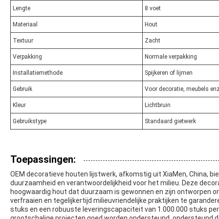
Lengte
8 voet
Materiaal
Hout
Textuur
Zacht
Verpakking
Normale verpakking
Installatiemethode
Spijkeren of lijmen
Gebruik
Voor decoratie, meubels en
Kleur
Lichtbruin
Gebruikstype
Standaard gietwerk
Toepassingen:
OEM decoratieve houten lijstwerk, afkomstig uit XiaMen, China, bie
duurzaamheid en verantwoordelijkheid voor het milieu. Deze decor
hoogwaardig hout dat duurzaam is gewonnen en zijn ontworpen om
verfraaien en tegelijkertijd milieuvriendelijke praktijken te garan
stuks en een robuuste leveringscapaciteit van 1.000.000 stuks per
grootschalige projecten goed worden ondersteund, ondersteund d