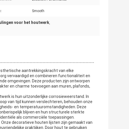
e:
Smooth
lingen voor het houtwerk
,
esthetische aantrekkingskracht van elke
zorg vervaardigd en combineren functionaliteit en
jnde omgevingen. Deze producten zijn ontworpen
karakter en charme toevoegen aan muren, plafonds,
werk is hun uitzonderlijke corrosieweerstand. In
rloop van tijd kunnen verslechteren, behouden onze
vochtigheids- en temperatuuromstandigheden. Deze
berispelijk blijven en hun structurele sterkte
identiële als commerciële toepassingen.
 Onze decoratieve houten lijsten zijn gemaakt van
riendelijke praktijken. Door hout te gebruiken