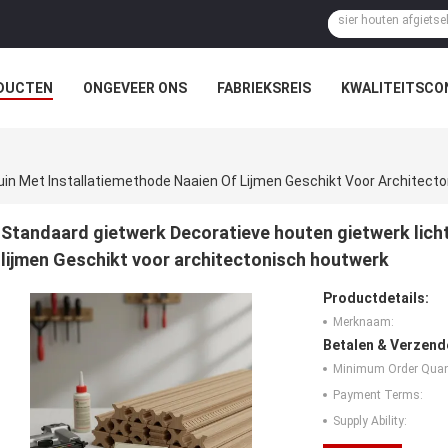
DUCTEN
ONGEVEER ONS
FABRIEKSREIS
KWALITEITSCO
uin Met Installatiemethode Naaien Of Lijmen Geschikt Voor Architect
Standaard gietwerk Decoratieve houten gietwerk lich
lijmen Geschikt voor architectonisch houtwerk
Productdetails:
Merknaam:
Betalen & Verzen
Minimum Order Quant
Payment Terms:
Supply Ability: