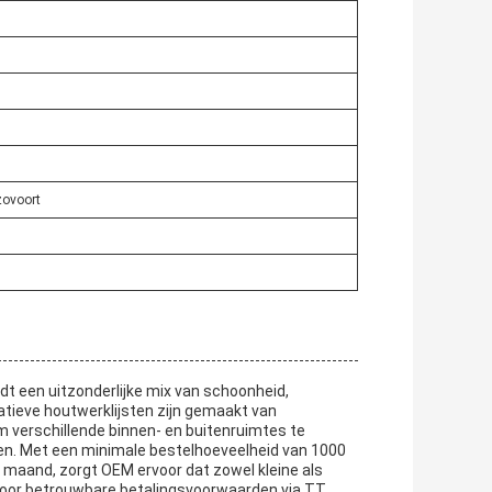
zovoort
dt een uitzonderlijke mix van schoonheid,
atieve houtwerklijsten zijn gemaakt van
 verschillende binnen- en buitenruimtes te
deren. Met een minimale bestelhoeveelheid van 1000
 maand, zorgt OEM ervoor dat zowel kleine als
oor betrouwbare betalingsvoorwaarden via TT.