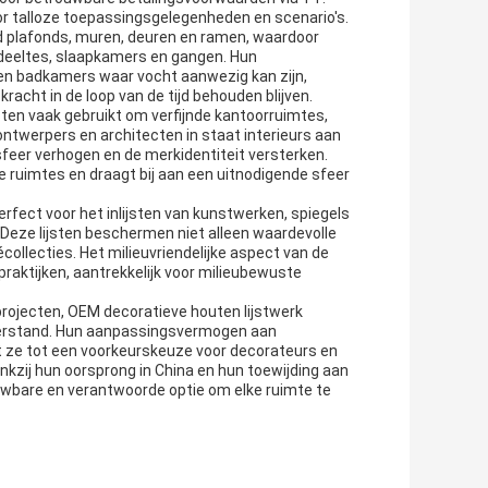
r talloze toepassingsgelegenheden en scenario's.
d plafonds, muren, deuren en ramen, waardoor
deeltes, slaapkamers en gangen. Hun
 en badkamers waar vocht aanwezig kan zijn,
acht in de loop van de tijd behouden blijven.
en vaak gebruikt om verfijnde kantoorruimtes,
 ontwerpers en architecten in staat interieurs aan
feer verhogen en de merkidentiteit versterken.
ruimtes en draagt ​​bij aan een uitnodigende sfeer
rfect voor het inlijsten van kunstwerken, spiegels
. Deze lijsten beschermen niet alleen waardevolle
écollecties. Het milieuvriendelijke aspect van de
wpraktijken, aantrekkelijk voor milieubewuste
projecten, OEM decoratieve houten lijstwerk
eerstand. Hun aanpassingsvermogen aan
kt ze tot een voorkeurskeuze voor decorateurs en
kzij hun oorsprong in China en hun toewijding aan
uwbare en verantwoorde optie om elke ruimte te