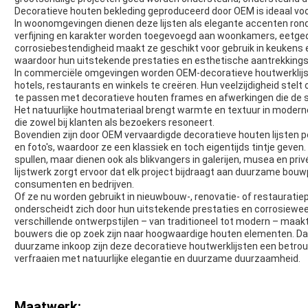
Decoratieve houten bekleding geproduceerd door OEM is ideaal voo
In woonomgevingen dienen deze lijsten als elegante accenten ron
verfijning en karakter worden toegevoegd aan woonkamers, eetge
corrosiebestendigheid maakt ze geschikt voor gebruik in keukens
waardoor hun uitstekende prestaties en esthetische aantrekkingskr
In commerciële omgevingen worden OEM-decoratieve houtwerklijst
hotels, restaurants en winkels te creëren. Hun veelzijdigheid stelt
te passen met decoratieve houten frames en afwerkingen die de s
Het natuurlijke houtmateriaal brengt warmte en textuur in moderne 
die zowel bij klanten als bezoekers resoneert.
Bovendien zijn door OEM vervaardigde decoratieve houten lijsten pe
en foto's, waardoor ze een klassiek en toch eigentijds tintje geven
spullen, maar dienen ook als blikvangers in galerijen, musea en priv
lijstwerk zorgt ervoor dat elk project bijdraagt ​​aan duurzame bou
consumenten en bedrijven.
Of ze nu worden gebruikt in nieuwbouw-, renovatie- of restauratie
onderscheidt zich door hun uitstekende prestaties en corrosiew
verschillende ontwerpstijlen – van traditioneel tot modern – maa
bouwers die op zoek zijn naar hoogwaardige houten elementen. Dan
duurzame inkoop zijn deze decoratieve houtwerklijsten een betro
verfraaien met natuurlijke elegantie en duurzame duurzaamheid.
Maatwerk: