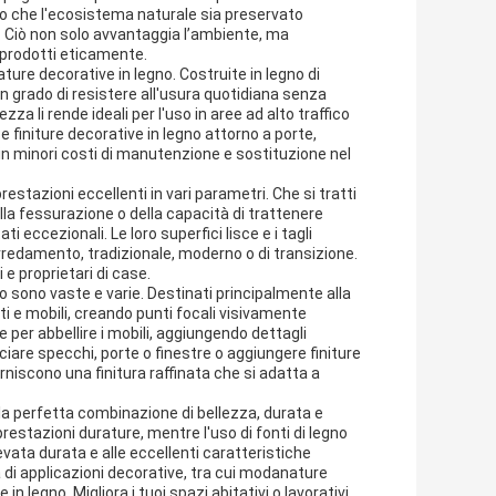
o che l'ecosistema naturale sia preservato
ti. Ciò non solo avvantaggia l’ambiente, ma
o prodotti eticamente.
ture decorative in legno. Costruite in legno di
n grado di resistere all'usura quotidiana senza
zza li rende ideali per l'uso in aree ad alto traffico
e finiture decorative in legno attorno a porte,
in minori costi di manutenzione e sostituzione nel
tazioni eccellenti in vari parametri. Che si tratti
alla fessurazione o della capacità di trattenere
 eccezionali. Le loro superfici lisce e i tagli
arredamento, tradizionale, moderno o di transizione.
 e proprietari di case.
no sono vaste e varie. Destinati principalmente alla
ti e mobili, creando punti focali visivamente
per abbellire i mobili, aggiungendo dettagli
iciare specchi, porte o finestre o aggiungere finiture
forniscono una finitura raffinata che si adatta a
la perfetta combinazione di bellezza, durata e
restazioni durature, mentre l'uso di fonti di legno
levata durata e alle eccellenti caratteristiche
di applicazioni decorative, tra cui modanature
in legno. Migliora i tuoi spazi abitativi o lavorativi