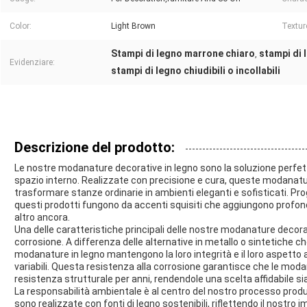
Color:
Light Brown
Textur
Stampi di legno marrone chiaro
stampi di 
,
Evidenziare:
stampi di legno chiudibili o incollabili
Descrizione del prodotto:
Le nostre modanature decorative in legno sono la soluzione perfetta
spazio interno. Realizzate con precisione e cura, queste modanatu
trasformare stanze ordinarie in ambienti eleganti e sofisticati. P
questi prodotti fungono da accenti squisiti che aggiungono profondit
altro ancora.
Una delle caratteristiche principali delle nostre modanature decorat
corrosione. A differenza delle alternative in metallo o sintetiche 
modanature in legno mantengono la loro integrità e il loro aspetto 
variabili. Questa resistenza alla corrosione garantisce che le mod
resistenza strutturale per anni, rendendole una scelta affidabile si
La responsabilità ambientale è al centro del nostro processo prod
sono realizzate con fonti di legno sostenibili, riflettendo il nostro