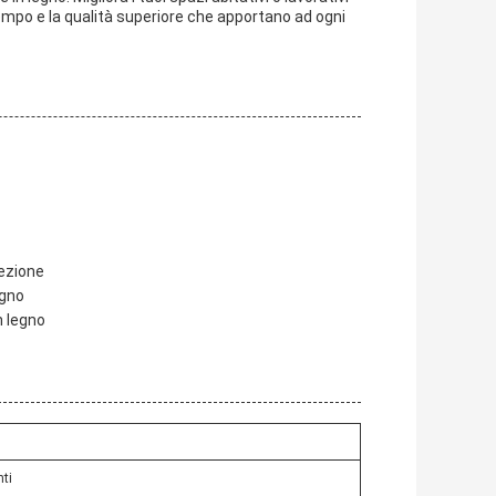
po e la qualità superiore che apportano ad ogni
tezione
egno
n legno
nti