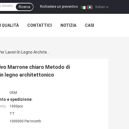
Richiedere un preventivo
Ricerca
|
Italian
 QUALITÀ
CONTATTICI
NOTIZIA
CASI
Modellazione Standard Modellazioni In Legno Decorativo Marrone Chiaro Metodo Di Installazione Inchiodamento O Colla Adatto Per Lavori In Legno Architettonico
ivo Marrone chiaro Metodo di
in legno architettonico
OEM
nto e spedizione:
ity:
1000pcs
TT
1000000 Per/month