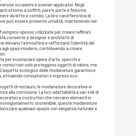
merose occasioni e scenari applicativi. Negli
 attorno a soffitti, pareti, porte e finestre,
e da letto e corridoi. La loro caratteristica di
i dove può essere presente umidità, mantenendo nel
 vengono spesso utilizzate per creare raffinati
tilità consente a designer e architetti di
che elevano l'atmosfera e rafforzano l'identità del
a agli spazi moderni, contribuendo a creare
ori.
te per incorniciare opere d'arte, specchi e
cornici non solo proteggono oggetti di valore, ma
te. L'aspetto ecologico delle modanature garantisce
ili, attraendo consumatori e imprese eco-
progetti di restauro, le modanature decorative in
a alla corrosione. La loro adattabilità a vari stili di
 decoratori e costruttori che cercano elementi in
 l'approvvigionamento sostenibile, queste modanature
alorizzare qualsiasi spazio con eleganza naturale e