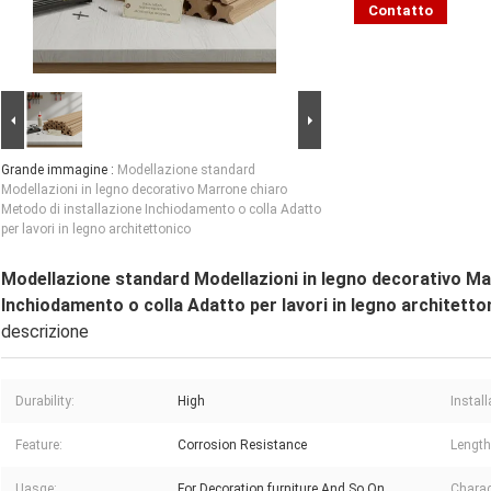
Contatto
Grande immagine :
Modellazione standard
Modellazioni in legno decorativo Marrone chiaro
Metodo di installazione Inchiodamento o colla Adatto
per lavori in legno architettonico
Modellazione standard Modellazioni in legno decorativo Ma
Inchiodamento o colla Adatto per lavori in legno architetto
descrizione
Durability:
High
Instal
Feature:
Corrosion Resistance
Length
Uasge:
For Decoration,furniture And So On
Charact