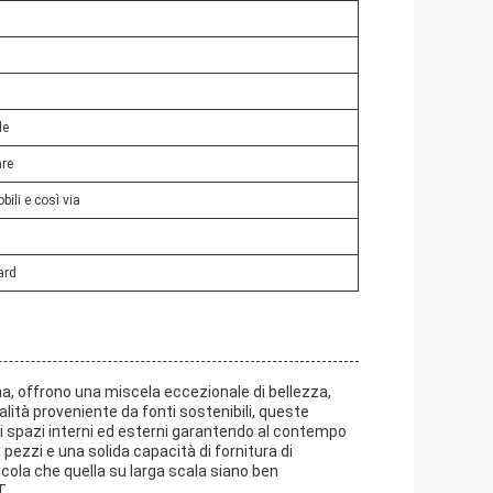
le
are
bili e così via
ard
a, offrono una miscela eccezionale di bellezza,
lità proveniente da fonti sostenibili, queste
i spazi interni ed esterni garantendo al contempo
pezzi e una solida capacità di fornitura di
ccola che quella su larga scala siano ben
T.