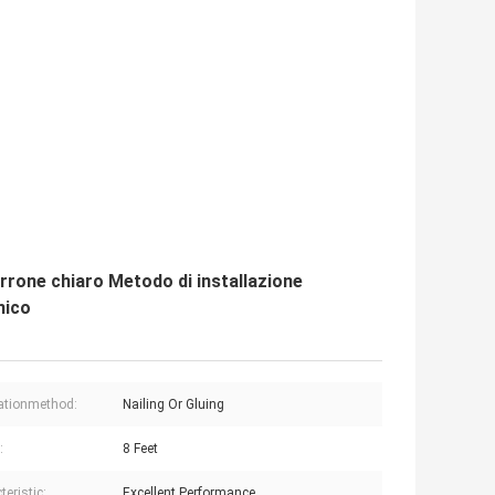
rrone chiaro Metodo di installazione
nico
lationmethod:
Nailing Or Gluing
:
8 Feet
eristic:
Excellent Performance