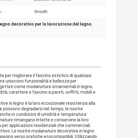
e:
Smooth
legno decorativo per la lavorazione del legno
,
 per migliorare il fascino estetico di qualsiasi
re uniscono funzionalità e bellezza per
rogettati come modanature ornamentali in legno,
à, carattere e fascino a pareti, soffitti, mobili e
ive in legno è la loro eccezionale resistenza alla
che possono degradarsi nel tempo, le nostre
anche in condizioni di umidità e temperatura
anature rimangano intatte e conservino la loro
a per applicazioni residenziali che commerciali.
uttivo. Le nostre modanature decorative in legno
 impegno verso pratiche ecocompatibili. Utilizzando