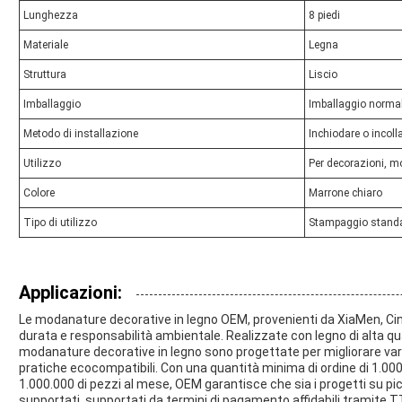
Lunghezza
8 piedi
Materiale
Legna
Struttura
Liscio
Imballaggio
Imballaggio norma
Metodo di installazione
Inchiodare o incoll
Utilizzo
Per decorazioni, mo
Colore
Marrone chiaro
Tipo di utilizzo
Stampaggio stand
Applicazioni:
Le modanature decorative in legno OEM, provenienti da XiaMen, Cin
durata e responsabilità ambientale. Realizzate con legno di alta qua
modanature decorative in legno sono progettate per migliorare var
pratiche ecocompatibili. Con una quantità minima di ordine di 1.000 
1.000.000 di pezzi al mese, OEM garantisce che sia i progetti su pi
supportati, supportati da termini di pagamento affidabili tramite T