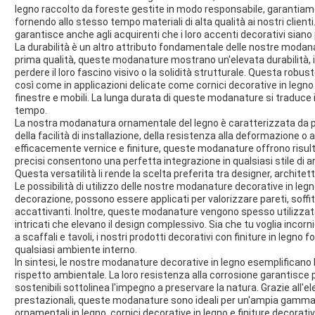
legno raccolto da foreste gestite in modo responsabile, garantiam
fornendo allo stesso tempo materiali di alta qualità ai nostri clien
garantisce anche agli acquirenti che i loro accenti decorativi sian
La durabilità è un altro attributo fondamentale delle nostre modana
prima qualità, queste modanature mostrano un'elevata durabilità, i
perdere il loro fascino visivo o la solidità strutturale. Questa robuste
così come in applicazioni delicate come cornici decorative in legno 
finestre e mobili. La lunga durata di queste modanature si traduce 
tempo.
La nostra modanatura ornamentale del legno è caratterizzata da pres
della facilità di installazione, della resistenza alla deformazione o 
efficacemente vernice e finiture, queste modanature offrono risultati
precisi consentono una perfetta integrazione in qualsiasi stile di 
Questa versatilità li rende la scelta preferita tra designer, architetti
Le possibilità di utilizzo delle nostre modanature decorative in leg
decorazione, possono essere applicati per valorizzare pareti, soffit
accattivanti. Inoltre, queste modanature vengono spesso utilizzate 
intricati che elevano il design complessivo. Sia che tu voglia incorn
a scaffali e tavoli, i nostri prodotti decorativi con finiture in legno 
qualsiasi ambiente interno.
In sintesi, le nostre modanature decorative in legno esemplificano 
rispetto ambientale. La loro resistenza alla corrosione garantisce p
sostenibili sottolinea l'impegno a preservare la natura. Grazie all'e
prestazionali, queste modanature sono ideali per un'ampia gamma 
ornamentali in legno, cornici decorative in legno e finiture decorative 