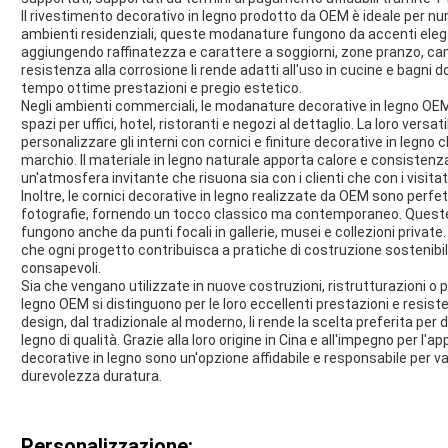
Il rivestimento decorativo in legno prodotto da OEM è ideale per nu
ambienti residenziali, queste modanature fungono da accenti eleganti
aggiungendo raffinatezza e carattere a soggiorni, zone pranzo, camer
resistenza alla corrosione li rende adatti all'uso in cucine e bagn
tempo ottime prestazioni e pregio estetico.
Negli ambienti commerciali, le modanature decorative in legno OEM
spazi per uffici, hotel, ristoranti e negozi al dettaglio. La loro versa
personalizzare gli interni con cornici e finiture decorative in legno 
marchio. Il materiale in legno naturale apporta calore e consistenz
un'atmosfera invitante che risuona sia con i clienti che con i visitat
Inoltre, le cornici decorative in legno realizzate da OEM sono perfet
fotografie, fornendo un tocco classico ma contemporaneo. Queste 
fungono anche da punti focali in gallerie, musei e collezioni priva
che ogni progetto contribuisca a pratiche di costruzione sostenib
consapevoli.
Sia che vengano utilizzate in nuove costruzioni, ristrutturazioni o 
legno OEM si distinguono per le loro eccellenti prestazioni e resistenz
design, dal tradizionale al moderno, li rende la scelta preferita per
legno di qualità. Grazie alla loro origine in Cina e all'impegno per
decorative in legno sono un'opzione affidabile e responsabile per v
durevolezza duratura.
Personalizzazione: