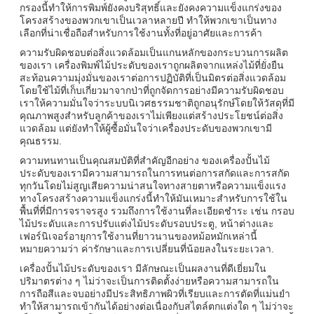
กรองนี้ทําให้การพิมพ์ยังคงบริสุทธิ์และยังคงความแข็งแกร่งของ
โครงสร้างของพวกเขาเป็นเวลาหลายปี ทําให้พวกเขาเป็นทาง
เลือกที่น่าเชื่อถือสําหรับการใช้งานทั้งที่อยู่อาศัยและการค้า
ความรับผิดชอบต่อสิ่งแวดล้อมเป็นแกนหลักของกระบวนการผลิต
ของเรา เครื่องพิมพ์ไม้ประดับของเราถูกผลิตจากแหล่งไม้ที่ยั่งยืน
สะท้อนความมุ่งมั่นของเราต่อการปฏิบัติที่เป็นมิตรต่อสิ่งแวดล้อม
โดยใช้ไม้ที่เก็บเกี่ยวมาจากป่าที่ถูกจัดการอย่างมีความรับผิดชอบ
เราให้ความมั่นใจว่าระบบนิเวศธรรมชาติถูกอนุรักษ์โดยให้วัสดุที่มี
คุณภาพสูงสําหรับลูกค้าของเราไม่เพียงแต่สร้างประโยชน์ต่อสิ่ง
แวดล้อม แต่ยังทําให้ผู้ซื้อมั่นใจว่าเครื่องประดับของพวกเขามี
คุณธรรม.
ความทนทานเป็นคุณสมบัติที่สําคัญอีกอย่าง ของเครื่องปั้นไม้
ประดับของเรามีความสามารถในการทนต่อการสกัดและการสกัด
ทุกวันโดยไม่สูญเสียความน่าสนใจทางสายตาหรือความแข็งแรง
ทางโครงสร้างความแข็งแกร่งนี้ทําให้มันเหมาะสําหรับการใช้ใน
พื้นที่ที่มีการจราจรสูง รวมถึงการใช้งานที่ละเอียดชําระ เช่น กรอบ
ไม้ประดับและการปรับแต่งไม้ประดับรอบประตู, หน้าต่างและ
เฟอร์นิเจอร์อายุการใช้งานที่ยาวนานของหม้อหมักเหล่านี้
หมายความว่า ค่ารักษาและการเปลี่ยนที่น้อยลงในระยะเวลา.
เครื่องปั้นไม้ประดับของเรา มีลักษณะเป็นผลงานที่ดีเยี่ยมใน
ปริมาตรต่าง ๆ ไม่ว่าจะเป็นการติดตั้งง่ายหรือความสามารถใน
การถือสีและจบอย่างมีประสิทธิภาพผิวที่เรียบและการตัดที่แม่นยํา
ทําให้สามารถเข้ากันได้อย่างต่อเนื่องกับสไตล์ตกแต่งใด ๆ ไม่ว่าจะ