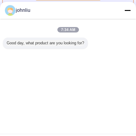
johnliu
เครือเถาไม้ตกแต่ง
มากกว่า
7:34 AM
Good day, what product are you looking for?
ไม้ตกแต่ง
เครือเถา
5.4m 5.6m เครือ
เครือเถาไม้ตกแต่ง
ความต้าน
ความชื้น
เฟอร์นิเจอร์ไม้กัน
เถาไม้ตกแต่ง
ขนาดเล็ก 2400
อายุการขึ้
บอาคาร
ความชื้นสำหรับ
Damp Proof SGS
มม. วัสดุยูรีเทน PU
ตกแต่งในร
ิชย์
การตัดสินใจที่อยู่
Certificate
มิตรกับสิ่
อาศัย
เปลี่ยนภาษา
Thai
บ้าน
|
เกี่ยวกับเรา
|
ติดต่อเรา
|
แผนผังเว็บไซต์
|
Privacy Policy
สก์ท็อปดู
Copyright © 2019 - 2026 Xiamen Jinxi Building Material Co., Ltd..
All rights reserved.