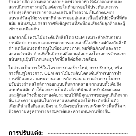
ร้านค้าปลีก.ความหลากหลายของพวกเขาทําให้นักออกแบบและ
สถาปนิกสามารถปรับแต่งภายในด้วยกรอบไม้ประดับและการ
ปรับปรุงที่ยกบรรยากาศและเสริมสร้างความเป็นตัวตนของ
แบรนด์วัสดุไม้ธรรมชาตินําความอบอุ่นและเนื้อเยื่อไปยังพื้นที่ที่ทัน
สมัย สนับสนุนบรรยากาศที่เชิญชวนที่สะท้อนเสียงกับลูกค้าและผู้
เข้าชมเหมือนกัน
นอกจากนี้ เฟรมไม้ประดับที่ผลิตโดย OEM เหมาะสําหรับกรอบ
งานศิลปะ กระจก และภาพถ่ายกรอบเหล่านี้ไม่เพียงแต่ป้องกันสิ่งมี
ค่า แต่ยังเป็นจุดสําคัญในห้องแสดงภาพ, หอพิพิธภัณฑ์และการ
สะสมส่วนตัว ด้านที่เป็นมิตรต่อสิ่งแวดล้อมของโครงการจําหน่าย
สนับสนุนผู้บริโภคและธุรกิจที่มีสติต่อสิ่งแวดล้อม.
ไม่ว่าจะเป็นการใช้ในโครงการก่อสร้างใหม่, การปรับปรุง, หรือ
การฟื้นฟูโครงการ, OEM ตราไม้ประดับโดดเด่นสําหรับการทํา
งานที่ดีและความทนทานต่อการกัดกร่อน.ความสามารถในการ
ปรับปรุงผ่านสไตล์การออกแบบที่หลากหลาย จากแบบดั้งเดิมถึง
แบบทันสมัย ทําให้พวกเขาเป็นตัวเลือกที่นิยมสําหรับนักตกแต่ง
และผู้ก่อสร้างที่มองหาองค์ประกอบไม้ที่มีคุณภาพขอบคุณที่เกิดจาก
จีน และความมุ่งมั่นในการหาแหล่งที่มั่นคงไม้ประดับนี้เป็นตัว
เลือกที่น่าเชื่อถือและมีความรับผิดชอบในการเสริมสร้างพื้นที่ใด ๆ
ด้วยความหรูหราทางธรรมชาติและความทนทานที่ยั่งยืน.
การปรับแต่ง: