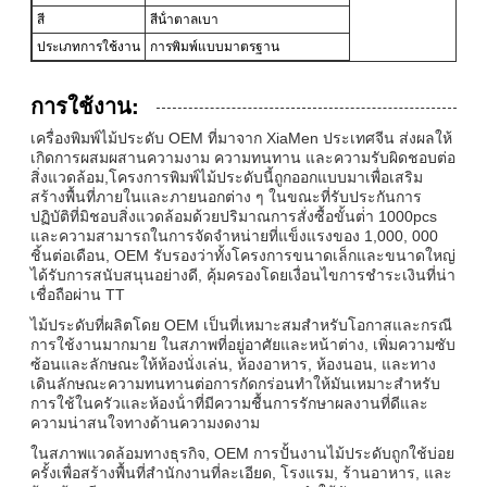
สี
สีน้ําตาลเบา
ประเภทการใช้งาน
การพิมพ์แบบมาตรฐาน
การใช้งาน:
เครื่องพิมพ์ไม้ประดับ OEM ที่มาจาก XiaMen ประเทศจีน ส่งผลให้
เกิดการผสมผสานความงาม ความทนทาน และความรับผิดชอบต่อ
สิ่งแวดล้อม,โครงการพิมพ์ไม้ประดับนี้ถูกออกแบบมาเพื่อเสริม
สร้างพื้นที่ภายในและภายนอกต่าง ๆ ในขณะที่รับประกันการ
ปฏิบัติที่มิชอบสิ่งแวดล้อมด้วยปริมาณการสั่งซื้อขั้นต่ํา 1000pcs
และความสามารถในการจัดจําหน่ายที่แข็งแรงของ 1,000, 000
ชิ้นต่อเดือน, OEM รับรองว่าทั้งโครงการขนาดเล็กและขนาดใหญ่
ได้รับการสนับสนุนอย่างดี, คุ้มครองโดยเงื่อนไขการชําระเงินที่น่า
เชื่อถือผ่าน TT
ไม้ประดับที่ผลิตโดย OEM เป็นที่เหมาะสมสําหรับโอกาสและกรณี
การใช้งานมากมาย ในสภาพที่อยู่อาศัยและหน้าต่าง, เพิ่มความซับ
ซ้อนและลักษณะให้ห้องนั่งเล่น, ห้องอาหาร, ห้องนอน, และทาง
เดินลักษณะความทนทานต่อการกัดกร่อนทําให้มันเหมาะสําหรับ
การใช้ในครัวและห้องน้ําที่มีความชื้นการรักษาผลงานที่ดีและ
ความน่าสนใจทางด้านความงดงาม
ในสภาพแวดล้อมทางธุรกิจ, OEM การปั้นงานไม้ประดับถูกใช้บ่อย
ครั้งเพื่อสร้างพื้นที่สํานักงานที่ละเอียด, โรงแรม, ร้านอาหาร, และ