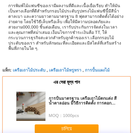
การพิมพ์ไม้แฟนซีของเรามีผลงานที่ดีและเนื้อเยื่อเรียบ ทําให้มัน
เป็นทางเลือกที่ดีสําหรับกรอบไม้ประดับรูปทรงไม้แฟนซีนี้มีสีน้ํา
ตาลเบา และความยาวตามมาตรฐาน 8 ฟุตสามารถติดตั้งได้อย่าง
ง่ายดาย โดยใช้วิธีเล็บหรือเล็บ เพื่อให้มีความปลอดภัยและ
สวยงาม000,000 ชิ้นต่อเดือน, เรารับประกันการจัดส่งในเวลา
และคุณภาพที่สม่ําเสมอ.เงื่อนไขการชําระเงินคือ TT, ให้
กระบวนการธุรกิจสะดวกสําหรับลูกค้าของเรา.เลือกกรอบไม้
ประดับของเรา สําหรับลักษณะที่ละเอียดและมีสไตล์ที่เสริมสร้าง
พื้นที่ภายในใด ๆ.
เครือเถาไม้ประดับ
เครือเถาไม้หรูหรา
การปั้นแผงไม้
แท็ก:
,
,
এর সেরা মূল্য পান
การปั้นมาตรฐาน เครือเถาไม้ตกแต่ง สี
น้ำตาลอ่อน มีวิธีการติดตั้ง การตอก
ตะปูหรือการติดกาว เหมาะสำหรับงาน
ไม้ทางสถาปัตยกรรม
MOQ：
1000pcs
চালিয়ে