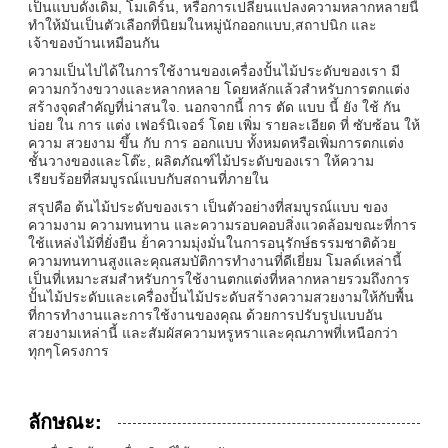
เป็นแบบดั้งเดิม, โมเดิร์น, หรือการเปลี่ยนแปลงความหลากหลายนี้
ทําให้มันเป็นตัวเลือกที่นิยมในหมู่นักออกแบบ,สถาปนิก และ
เจ้าของบ้านเหมือนกัน
ความเป็นไปได้ในการใช้งานของเครื่องปั้นไม้ประดับของเรา มี
ความกว้างขวางและหลากหลาย โดยหลักแล้วสําหรับการตกแต่ง
สร้างจุดสําคัญที่น่าสนใจ. นอกจากนี้ การ ตัด แบบ นี้ ยัง ใช้ กัน
บ่อย ใน การ แต่ง เฟอร์นิเจอร์ โดย เพิ่ม รายละเอียด ที่ ซับซ้อน ให้
ความ สวยงาม ขึ้น กับ การ ออกแบบ ทั้งหมดหรือเพิ่มการตกแต่ง
ชั้นวางของและโต๊ะ, ผลิตภัณฑ์ไม้ประดับของเรา ให้ความ
เรียบร้อยที่สมบูรณ์แบบกับสถานที่ภายใน
สรุปคือ ต้นไม้ประดับของเรา เป็นตัวอย่างที่สมบูรณ์แบบ ของ
ความงาม ความทนทาน และความรอบคอบสิ่งแวดล้อมขณะที่การ
ใช้แหล่งไม้ที่ยั่งยืน ย้ําความมุ่งมั่นในการอนุรักษ์ธรรมชาติด้วย
ความทนทานสูงและคุณสมบัติการทํางานที่ดีเยี่ยม โมลด์เหล่านี้
เป็นที่เหมาะสมสําหรับการใช้งานตกแต่งที่หลากหลายรวมถึงการ
ปั้นไม้ประดับและเครื่องปั้นไม้ประดับสร้างความสวยงามให้กับพื้น
ที่การทํางานและการใช้งานของคุณ ด้วยการปรับรูปแบบอัน
สวยงามเหล่านี้ และสัมผัสความหรูหราและคุณภาพที่เหนือกว่า
ทุกๆโครงการ
ลักษณะ: