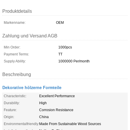
Produktdetails
Markenname:
OEM
Zahlung und Versand AGB
Min Order:
1000pcs
Payment Terms:
TT
Supply Ability:
1000000 Per/month
Beschreibung
Dekorative hölzerne Formteile
Characteristic:
Excellent Performance
Durability:
High
Feature:
Corrosion Resistance
Origin:
China
Environmentalfriendly:
Made From Sustainable Wood Sources