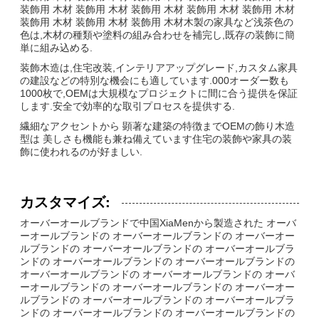
装飾用 木材 装飾用 木材 装飾用 木材 装飾用 木材 装飾用 木材
装飾用 木材 装飾用 木材 装飾用 木材木製の家具など浅茶色の
色は,木材の種類や塗料の組み合わせを補完し,既存の装飾に簡
単に組み込める.
装飾木造は,住宅改装,インテリアアップグレード,カスタム家具
の建設などの特別な機会にも適しています.000オーダー数も
1000枚で,OEMは大規模なプロジェクトに間に合う提供を保証
します.安全で効率的な取引プロセスを提供する.
繊細なアクセントから 顕著な建築の特徴までOEMの飾り木造
型は 美しさも機能も兼ね備えています住宅の装飾や家具の装
飾に使われるのが好ましい.
カスタマイズ:
オーバーオールブランドで中国XiaMenから製造された オーバ
ーオールブランドの オーバーオールブランドの オーバーオー
ルブランドの オーバーオールブランドの オーバーオールブラ
ンドの オーバーオールブランドの オーバーオールブランドの
オーバーオールブランドの オーバーオールブランドの オーバ
ーオールブランドの オーバーオールブランドの オーバーオー
ルブランドの オーバーオールブランドの オーバーオールブラ
ンドの オーバーオールブランドの オーバーオールブランドの