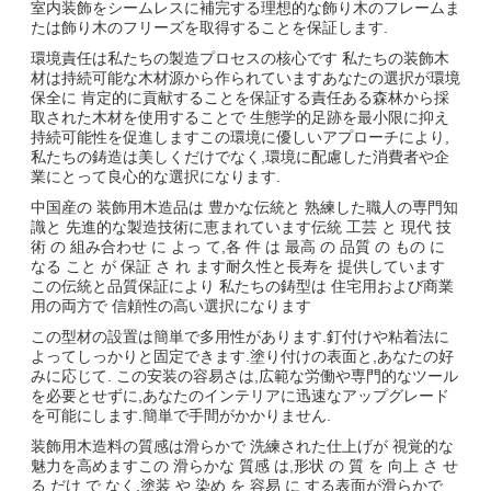
室内装飾をシームレスに補完する理想的な飾り木のフレームま
たは飾り木のフリーズを取得することを保証します.
環境責任は私たちの製造プロセスの核心です 私たちの装飾木
材は持続可能な木材源から作られていますあなたの選択が環境
保全に 肯定的に貢献することを保証する責任ある森林から採
取された木材を使用することで 生態学的足跡を最小限に抑え
持続可能性を促進しますこの環境に優しいアプローチにより,
私たちの鋳造は美しくだけでなく,環境に配慮した消費者や企
業にとって良心的な選択になります.
中国産の 装飾用木造品は 豊かな伝統と 熟練した職人の専門知
識と 先進的な製造技術に恵まれています伝統 工芸 と 現代 技
術 の 組み合わせ に よっ て,各 件 は 最高 の 品質 の もの に
なる こと が 保証 さ れ ます耐久性と長寿を 提供しています
この伝統と品質保証により 私たちの鋳型は 住宅用および商業
用の両方で 信頼性の高い選択になります
この型材の設置は簡単で多用性があります.釘付けや粘着法に
よってしっかりと固定できます.塗り付けの表面と,あなたの好
みに応じて. この安装の容易さは,広範な労働や専門的なツール
を必要とせずに,あなたのインテリアに迅速なアップグレード
を可能にします.簡単で手間がかかりません.
装飾用木造料の質感は滑らかで 洗練された仕上げが 視覚的な
魅力を高めますこの 滑らかな 質感 は,形状 の 質 を 向上 さ せ
る だけ で なく,塗装 や 染め を 容易 に する表面が滑らかで