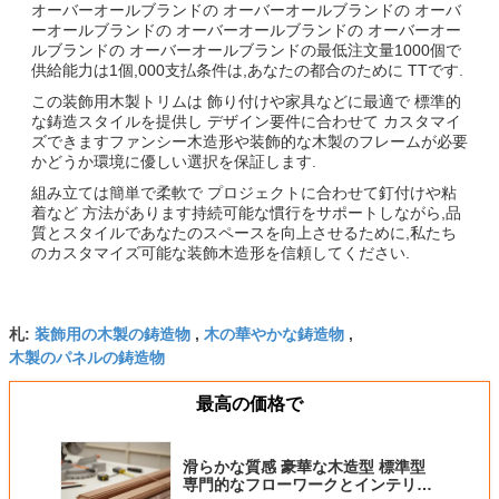
オーバーオールブランドの オーバーオールブランドの オーバ
ーオールブランドの オーバーオールブランドの オーバーオー
ルブランドの オーバーオールブランドの最低注文量1000個で
供給能力は1個,000支払条件は,あなたの都合のために TTです.
この装飾用木製トリムは 飾り付けや家具などに最適で 標準的
な鋳造スタイルを提供し デザイン要件に合わせて カスタマイ
ズできますファンシー木造形や装飾的な木製のフレームが必要
かどうか環境に優しい選択を保証します.
組み立ては簡単で柔軟で プロジェクトに合わせて釘付けや粘
着など 方法があります持続可能な慣行をサポートしながら,品
質とスタイルであなたのスペースを向上させるために,私たち
のカスタマイズ可能な装飾木造形を信頼してください.
装飾用の木製の鋳造物
木の華やかな鋳造物
札:
,
,
木製のパネルの鋳造物
最高の価格で
滑らかな質感 豪華な木造型 標準型
専門的なフローワークとインテリア