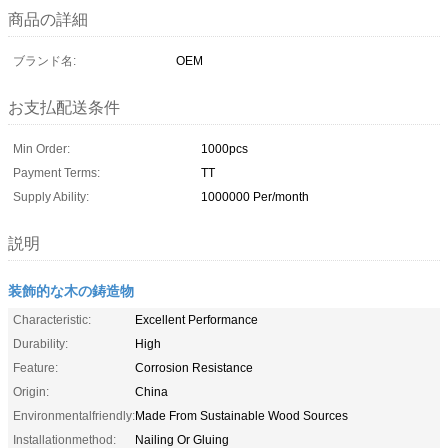
商品の詳細
ブランド名:
OEM
お支払配送条件
Min Order:
1000pcs
Payment Terms:
TT
Supply Ability:
1000000 Per/month
説明
装飾的な木の鋳造物
Characteristic:
Excellent Performance
Durability:
High
Feature:
Corrosion Resistance
Origin:
China
Environmentalfriendly:
Made From Sustainable Wood Sources
Installationmethod:
Nailing Or Gluing