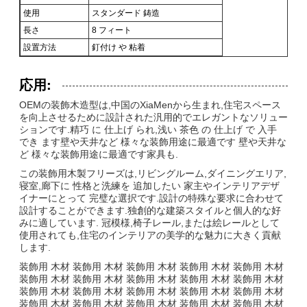
使用
スタンダード 鋳造
長さ
8 フィート
設置方法
釘付け や 粘着
応用:
OEMの装飾木造型は,中国のXiaMenから生まれ,住宅スペース
を向上させるために設計された汎用的でエレガントなソリュー
ションです.精巧 に 仕上げ られ,浅い 茶色 の 仕上げ で 入手
でき ます壁や天井など 様々な装飾用途に最適です 壁や天井な
ど 様々な装飾用途に最適です家具も.
この装飾用木製フリーズは,リビングルーム,ダイニングエリア,
寝室,廊下に 性格と洗練を 追加したい 家主やインテリアデザ
イナーにとって 完璧な選択です.設計の特殊な要求に合わせて
設計することができます.独創的な建築スタイルと個人的な好
みに適しています. 冠模様,椅子レール,または絵レールとして
使用されても,住宅のインテリアの美学的な魅力に大きく貢献
します.
装飾用 木材 装飾用 木材 装飾用 木材 装飾用 木材 装飾用 木材
装飾用 木材 装飾用 木材 装飾用 木材 装飾用 木材 装飾用 木材
装飾用 木材 装飾用 木材 装飾用 木材 装飾用 木材 装飾用 木材
装飾用 木材 装飾用 木材 装飾用 木材 装飾用 木材 装飾用 木材