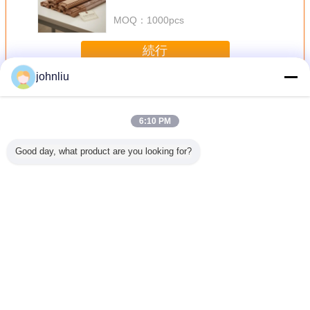
の木材トリミングアプリケーション
に理想的です
MOQ：
1000pcs
続行
johnliu
装飾的な木の鋳造物
多く
6:10 PM
Good day, what product are you looking for?
のための
湿気の住宅の
5.4mの5.6m装飾
小さい2400mm装
環境に優
る証拠の
Decrationのため
的な木の鋳造物は
飾的な木の鋳造物
する抵抗
木の鋳造
の防止の木の家具
証拠SGSの証明書
PUポリウレタン
飾的な木
物
の鋳造物
を弱める
材料
言語を変えて下さい
Japanese
ホーム
|
私達について
|
私達に連絡しなさい
|
地図
|
Privacy Policy