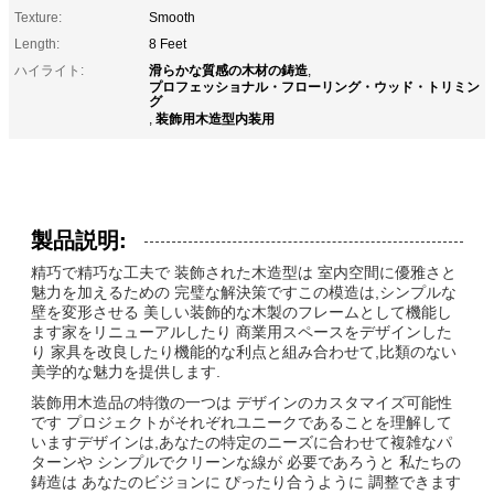
Texture:
Smooth
Length:
8 Feet
滑らかな質感の木材の鋳造
ハイライト:
,
プロフェッショナル・フローリング・ウッド・トリミン
グ
装飾用木造型内装用
,
製品説明:
精巧で精巧な工夫で 装飾された木造型は 室内空間に優雅さと
魅力を加えるための 完璧な解決策ですこの模造は,シンプルな
壁を変形させる 美しい装飾的な木製のフレームとして機能し
ます家をリニューアルしたり 商業用スペースをデザインした
り 家具を改良したり機能的な利点と組み合わせて,比類のない
美学的な魅力を提供します.
装飾用木造品の特徴の一つは デザインのカスタマイズ可能性
です プロジェクトがそれぞれユニークであることを理解して
いますデザインは,あなたの特定のニーズに合わせて複雑なパ
ターンや シンプルでクリーンな線が 必要であろうと 私たちの
鋳造は あなたのビジョンに ぴったり合うように 調整できます