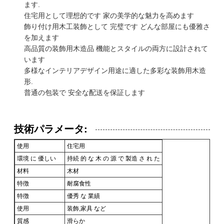
ます.
住宅用として理想的です 家の美学的な魅力を高めます
飾り付け用木工装飾として 完璧です どんな部屋にも優雅さ
を加えます
高品質の装飾用木造品 機能とスタイルの両方に設計されて
います
多様なインテリアデザイン用途に適した多彩な装飾用木造
形.
普通の包装で 安全な配送を保証します
技術パラメータ:
使用
住宅用
環境 に 優しい
持続 的 な 木 の 源 で 製造 さ れ た
材料
木材
特徴
耐腐食性
特徴
優秀 な 業績
使用
装飾,家具 など
質感
滑らか