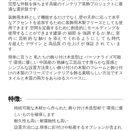
完璧な外観を保ちます高級のインテリア装飾プロジェクトに最
適な選択肢です.
装飾用木枠として機能するだけでなく,壁や天井に沿って水平
なアクセントを追加するために装飾用木製フリーズとしても使
用できます.空間を定義するために創造的にモールディングを
使用することができます建築 の 細部 を 強調 する か,単に 室
内 に 芸術 的 な 触り を 添え て くれる よう に し て も,時代
を超えた デザイン と 高品質 の 仕上げ が 保証 さ れ て い ま
す..
簡単に言うと 私たちの飾り付け木造型は パーソナライズ可能
で 環境に優しい 中国産の 熟練な工芸品です滑らかな質感と
シンプルな設置方法美しい飾り付けの木製のフレームと飾り付
けの木製のフリーズでインテリアを飾る素晴らしい方法ですス
タイルと本質の両方をあらゆるスペースに.
特徴:
持続可能な木材から作られた 飾り付け木造型材で 環境に優
しいものを確保します
耐久性も高い 耐腐蝕性も高い
設置方法には,簡単に釘付けや粘着するオプションが含まれ