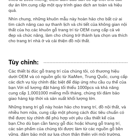
dự án lớn.cung cấp một quy trình giao dịch an toàn và hiệu
quả.
Nhìn chung, những khuôn mẫu này hoàn hảo cho bất cứ ai
tìm cách nâng cao sự thanh lịch và chi tiết của không gian nội
thất của họ.các khuôn gỗ trang trí từ OEM cung cấp cả vẻ
đẹp và chức năng, làm cho chúng trở thành lựa chọn ưa thích
cho trang trí nhà ở và cải thiện đồ nội thất.
Tùy chỉnh:
Các thiết bị đúc gỗ trang trí của chúng tôi, có thương hiệu
dưới OEM và có nguồn gốc từ XiaMen, Trung Quốc, cung cấp
các dịch vụ tùy chỉnh đặc biệt để đáp ứng nhu cầu cụ thể của
bạn.Với số lượng đặt hàng tối thiểu 1000pcs và khả năng
cung cấp 1,0001000 miếng mỗi tháng, chúng tôi đảm bảo
giao hàng kịp thời và sản xuất khối lượng lớn.
Những trang trí gỗ này hoàn hảo cho trang trí, đồ nội thất, và
nhiều hơn nữa, cung cấp một phong cách đúc tiêu chuẩn có
thể được tùy chỉnh để phù hợp với yêu cầu thiết kế của
bạn.Cho dù bạn cần fancy gỗ đúc hoặc khung gỗ trang trí,
các sản phẩm của chúng tôi được làm từ các nguồn gỗ bền
vững, đảm bảo một sự lựa chọn thân thiện với môi trường.