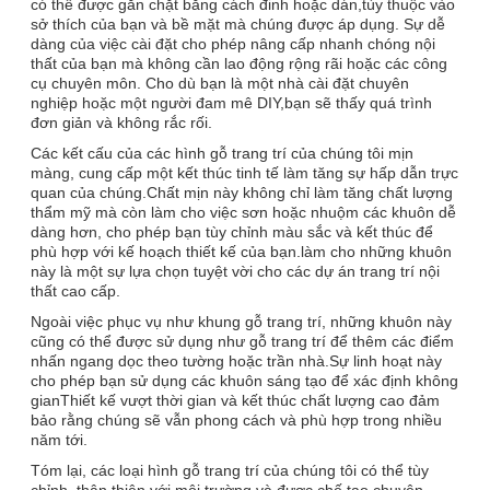
có thể được gắn chặt bằng cách đinh hoặc dán,tùy thuộc vào
sở thích của bạn và bề mặt mà chúng được áp dụng. Sự dễ
dàng của việc cài đặt cho phép nâng cấp nhanh chóng nội
thất của bạn mà không cần lao động rộng rãi hoặc các công
cụ chuyên môn. Cho dù bạn là một nhà cài đặt chuyên
nghiệp hoặc một người đam mê DIY,bạn sẽ thấy quá trình
đơn giản và không rắc rối.
Các kết cấu của các hình gỗ trang trí của chúng tôi mịn
màng, cung cấp một kết thúc tinh tế làm tăng sự hấp dẫn trực
quan của chúng.Chất mịn này không chỉ làm tăng chất lượng
thẩm mỹ mà còn làm cho việc sơn hoặc nhuộm các khuôn dễ
dàng hơn, cho phép bạn tùy chỉnh màu sắc và kết thúc để
phù hợp với kế hoạch thiết kế của bạn.làm cho những khuôn
này là một sự lựa chọn tuyệt vời cho các dự án trang trí nội
thất cao cấp.
Ngoài việc phục vụ như khung gỗ trang trí, những khuôn này
cũng có thể được sử dụng như gỗ trang trí để thêm các điểm
nhấn ngang dọc theo tường hoặc trần nhà.Sự linh hoạt này
cho phép bạn sử dụng các khuôn sáng tạo để xác định không
gianThiết kế vượt thời gian và kết thúc chất lượng cao đảm
bảo rằng chúng sẽ vẫn phong cách và phù hợp trong nhiều
năm tới.
Tóm lại, các loại hình gỗ trang trí của chúng tôi có thể tùy
chỉnh, thân thiện với môi trường và được chế tạo chuyên