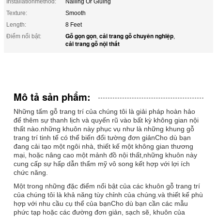
Installationmethod:
Nailing Or Gluing
Texture:
Smooth
Length:
8 Feet
Gỗ gọn gọn
cải trang gỗ chuyên nghiệp
Điểm nổi bật:
,
,
cải trang gỗ nội thất
Mô tả sản phẩm:
Những tấm gỗ trang trí của chúng tôi là giải pháp hoàn hảo
để thêm sự thanh lịch và quyến rũ vào bất kỳ không gian nội
thất nào.những khuôn này phục vụ như là những khung gỗ
trang trí tinh tế có thể biến đổi tường đơn giảnCho dù bạn
đang cải tạo một ngôi nhà, thiết kế một không gian thương
mại, hoặc nâng cao một mảnh đồ nội thất,những khuôn này
cung cấp sự hấp dẫn thẩm mỹ vô song kết hợp với lợi ích
chức năng.
Một trong những đặc điểm nổi bật của các khuôn gỗ trang trí
của chúng tôi là khả năng tùy chỉnh của chúng.và thiết kế phù
hợp với nhu cầu cụ thể của bạnCho dù bạn cần các mẫu
phức tạp hoặc các đường đơn giản, sạch sẽ, khuôn của