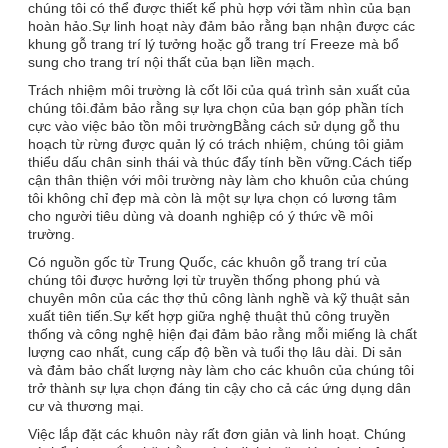
chúng tôi có thể được thiết kế phù hợp với tầm nhìn của bạn
hoàn hảo.Sự linh hoạt này đảm bảo rằng bạn nhận được các
khung gỗ trang trí lý tưởng hoặc gỗ trang trí Freeze mà bổ
sung cho trang trí nội thất của bạn liền mạch.
Trách nhiệm môi trường là cốt lõi của quá trình sản xuất của
chúng tôi.đảm bảo rằng sự lựa chọn của bạn góp phần tích
cực vào việc bảo tồn môi trườngBằng cách sử dụng gỗ thu
hoạch từ rừng được quản lý có trách nhiệm, chúng tôi giảm
thiểu dấu chân sinh thái và thúc đẩy tính bền vững.Cách tiếp
cận thân thiện với môi trường này làm cho khuôn của chúng
tôi không chỉ đẹp mà còn là một sự lựa chọn có lương tâm
cho người tiêu dùng và doanh nghiệp có ý thức về môi
trường.
Có nguồn gốc từ Trung Quốc, các khuôn gỗ trang trí của
chúng tôi được hưởng lợi từ truyền thống phong phú và
chuyên môn của các thợ thủ công lành nghề và kỹ thuật sản
xuất tiên tiến.Sự kết hợp giữa nghệ thuật thủ công truyền
thống và công nghệ hiện đại đảm bảo rằng mỗi miếng là chất
lượng cao nhất, cung cấp độ bền và tuổi thọ lâu dài. Di sản
và đảm bảo chất lượng này làm cho các khuôn của chúng tôi
trở thành sự lựa chọn đáng tin cậy cho cả các ứng dụng dân
cư và thương mại.
Việc lắp đặt các khuôn này rất đơn giản và linh hoạt. Chúng