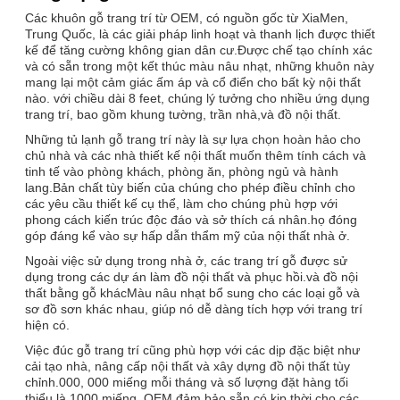
Các khuôn gỗ trang trí từ OEM, có nguồn gốc từ XiaMen,
Trung Quốc, là các giải pháp linh hoạt và thanh lịch được thiết
kế để tăng cường không gian dân cư.Được chế tạo chính xác
và có sẵn trong một kết thúc màu nâu nhạt, những khuôn này
mang lại một cảm giác ấm áp và cổ điển cho bất kỳ nội thất
nào. với chiều dài 8 feet, chúng lý tưởng cho nhiều ứng dụng
trang trí, bao gồm khung tường, trần nhà,và đồ nội thất.
Những tủ lạnh gỗ trang trí này là sự lựa chọn hoàn hảo cho
chủ nhà và các nhà thiết kế nội thất muốn thêm tính cách và
tinh tế vào phòng khách, phòng ăn, phòng ngủ và hành
lang.Bản chất tùy biến của chúng cho phép điều chỉnh cho
các yêu cầu thiết kế cụ thể, làm cho chúng phù hợp với
phong cách kiến trúc độc đáo và sở thích cá nhân.họ đóng
góp đáng kể vào sự hấp dẫn thẩm mỹ của nội thất nhà ở.
Ngoài việc sử dụng trong nhà ở, các trang trí gỗ được sử
dụng trong các dự án làm đồ nội thất và phục hồi.và đồ nội
thất bằng gỗ khácMàu nâu nhạt bổ sung cho các loại gỗ và
sơ đồ sơn khác nhau, giúp nó dễ dàng tích hợp với trang trí
hiện có.
Việc đúc gỗ trang trí cũng phù hợp với các dịp đặc biệt như
cải tạo nhà, nâng cấp nội thất và xây dựng đồ nội thất tùy
chỉnh.000, 000 miếng mỗi tháng và số lượng đặt hàng tối
thiểu là 1000 miếng, OEM đảm bảo sẵn có kịp thời cho các