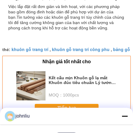
Việc lắp đặt rất đơn giản và linh hoạt, với các phương pháp
bao gồm đóng đinh hoặc dán để phù hợp với dự án của
bạn.Tin tưởng vào các khuôn gỗ trang trí tùy chỉnh của chúng
tôi để tăng cường không gian của bạn với chất lượng và
phong cách trong khi hỗ trợ các hoạt động bền vững.
khuôn gỗ trang trí
khuôn gỗ trang trí công phu
bảng gỗ
thẻ:
,
,
Nhận giá tốt nhất cho
Kết cấu mịn Khuôn gỗ lạ mắt
Khuôn đúc tiêu chuẩn Lý tưởng
cho các ứng dụng đồ gỗ chuyên
nghiệp và trang trí nội thất
MOQ：
1000pcs
Tiếp tục
johnliu
Mouldings gỗ trang trí
Hơn