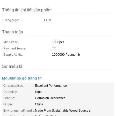
Thông tin chi tiết sản phẩm
Hàng hiệu:
OEM
Thanh toán
Min Order:
1000pcs
Payment Terms:
TT
Supply Ability:
1000000 Per/month
Sự miêu tả
Mouldings gỗ trang trí
Characteristic:
Excellent Performance
Durability:
High
Feature:
Corrosion Resistance
Origin:
China
Environmentalfriendly:
Made From Sustainable Wood Sources