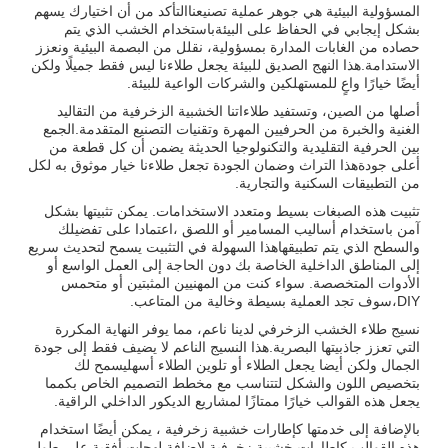
المسؤولية البيئية هي جوهر عملية تصنيعناالتأكد من أن اختيارك يسهم
بشكل إيجابي في الحفاظ على البيئةباستخدام الخشب الذي يتم
حصاده من الغابات المدارة بمسؤولية، نقلل من البصمة البيئية ونعزز
الاستدامة.هذا النهج الصديق للبيئة يجعل طلاءنا ليس فقط جميلًا ولكن
أيضًا خيارًا واعٍ للمستهلكين والشركات الواعية للبيئة.
أصلها من الصين، وتستفيد طلاءاتنا الخشبية الزخرفية من التقاليد
الغنية والخبرة من الحرفيين المهرة وتقنيات التصنيع المتقدمة.الجمع
بين الحرفية التقليدية والتكنولوجيا الحديثة يضمن أن كل قطعة من
أعلى جودةهذا التراث وضمان الجودة تجعل طلاءنا خيار موثوق به لكل
من التطبيقات السكنية والتجارية.
تثبيت هذه الصبغات بسيط ومتعدد الاستخدامات. يمكن تثبيتها بشكل
آمن باستخدام أساليب المسامير أو اللصق ،اعتمادا على تفضيلك
والسطح الذي يتم تطبيقهاهذا السهولة في التثبيت يسمح لتحديث سريع
إلى المناطق الداخلية الخاصة بك دون الحاجة إلى العمل الواسع أو
الأدوات المتخصصة. سواء كنت من المهنيين المثبتين أو متحمس
DIY،سوف تجد العملية بسيطة وخالية من المتاعب.
نسيج طلاء الخشب الزخرفي لدينا ناعم، مما يوفر النهاية المكررة
التي تعزز جاذبيتها البصرية.هذا النسيج الناعم لا يضيف فقط إلى جودة
الجمال ولكن أيضا يجعل الطلاء أو تلوين الطلاء أسهليسمح لك
بتخصيص اللون والشكل لتتناسب مع مخطط التصميم الخاص بكمما
يجعل هذه القوالب خيارًا ممتازًا لمشاريع الديكور الداخلي الراقية.
بالإضافة إلى خدمتها كإطارات خشبية زخرفية ، يمكن أيضًا استخدام
هذه القوالب كإطارات خشبية زخرفية لإضافة لهجات أفقية على طول