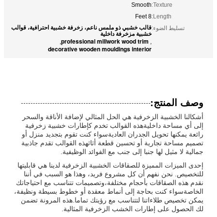
Smooth
Texture:
8 Feet
Length:
قالب خشبي ذو ملمس ناعم، زخرفة خشبية احترافية، قوالب
تسليط الضوء:
خشبية مزخرفة داخلية
professional millwork wood trim
,
,
decorative wooden mouldings interior
وصف المنتج:
أشكالنا الخشبية الزخرفية هي الحل المثالي لإضافة الأناقة والسحر
إلى أي مساحة داخليةهذه القوالب تخدم كإطارات خشبية زخرفية
رائعة يمكنها تحويل الجدران العاديةسواء كنت تقوم بتجديد منزل أو
تصميم مساحة تجارية أو تحسين قطعة أثاثهذه القوالب تقدم جاذبية
جمالية لا مثيل لها جنبا إلى جنب مع الفوائد الوظيفية.
إحدى الميزات المميزة للصقاقات الخشبية الزخرفية لدينا هي قابليتها
للتخصيص. نحن نفهم أن كل مشروع فريد، وهذا هو السبب في أننا
نقدم هذه الصقاقات بأحجام مختلفة،وتصميمات تتناسب مع احتياجاتك
الخاصةسواء كنت بحاجة إلى أنماط معقدة أو خطوط بسيطة ونظيفة،
يمكن تخصيص طلاءاتنا لتتناسب مع رؤيتك تماما.هذه المرونة تضمن
لك الحصول على إطارات الخشب الزخرفية المثالية.