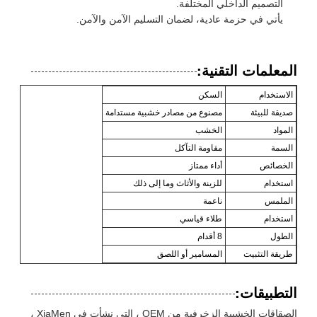
التصميم الداخلي المختلفة.
يأتي في حزمة عادية، لضمان التسليم الآمن والآمن.
المعلمات التقنية:
الاستخدام
السكن
صديقة للبيئة
مصنوع من مصادر خشبية مستدامة
المواد
الخشب
السمة
مقاومة التآكل
الخصائص
أداء ممتاز
استخدام
للزينة والأثاث وما إلى ذلك
الملمس
ناعمة
استخدام
طلاء قياسي
الطول
8 أقدام
طريقة التثبيت
المسامير أو اللصق
التطبيقات:
الصقاقات الخشبية الزخرفية من OEM ، التي نشأت في XiaMen ،