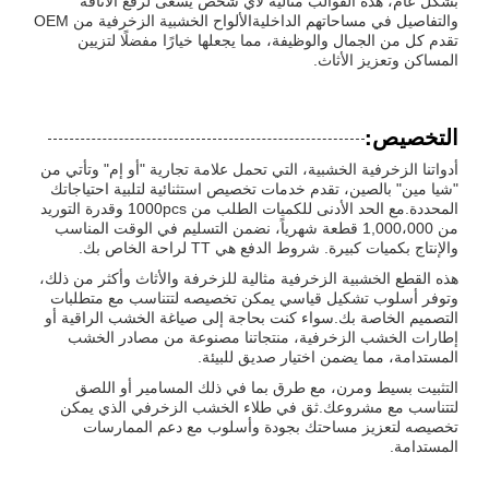
بشكل عام، هذه القوالب مثالية لأي شخص يسعى لرفع الأناقة
والتفاصيل في مساحاتهم الداخليةالألواح الخشبية الزخرفية من OEM
تقدم كل من الجمال والوظيفة، مما يجعلها خيارًا مفضلًا لتزيين
المساكن وتعزيز الأثاث.
التخصيص:
أدواتنا الزخرفية الخشبية، التي تحمل علامة تجارية "أو إم" وتأتي من
"شيا مين" بالصين، تقدم خدمات تخصيص استثنائية لتلبية احتياجاتك
المحددة.مع الحد الأدنى للكميات الطلب من 1000pcs وقدرة التوريد
من 1,000،000 قطعة شهرياً، نضمن التسليم في الوقت المناسب
والإنتاج بكميات كبيرة. شروط الدفع هي TT لراحة الخاص بك.
هذه القطع الخشبية الزخرفية مثالية للزخرفة والأثاث وأكثر من ذلك،
وتوفر أسلوب تشكيل قياسي يمكن تخصيصه لتتناسب مع متطلبات
التصميم الخاصة بك.سواء كنت بحاجة إلى صياغة الخشب الراقية أو
إطارات الخشب الزخرفية، منتجاتنا مصنوعة من مصادر الخشب
المستدامة، مما يضمن اختيار صديق للبيئة.
التثبيت بسيط ومرن، مع طرق بما في ذلك المسامير أو اللصق
لتتناسب مع مشروعك.ثق في طلاء الخشب الزخرفي الذي يمكن
تخصيصه لتعزيز مساحتك بجودة وأسلوب مع دعم الممارسات
المستدامة.