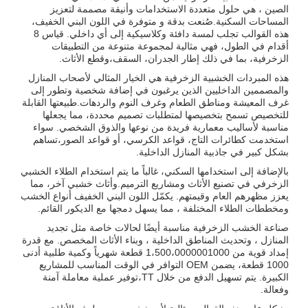
الصين ، هي حلول متعددة الاستخدامات وأنيقة مصممة لتعزيز
المساحات السكنية.صُنعت بدقة و متوفرة في اللون البني الخفيف،
هذه القوالب تجلب لمسة دافئة وكلاسيكية إلى أي داخلي. قياس 8
أقدام في الطول، فهي مثالية لمجموعة متنوعة من التطبيقات
الزخرفية، بما في ذلك إطار الجدران، السقف،وقطع الأثاث.
هذه المبردات الخشبية الزخرفية هي الخيار المثالي لأصحاب المنازل
والمصممين الداخليين الذين يرغبون في إضافة شخصية وتطور إلى
غرف المعيشة ومناطق الطعام وغرف النوم والردهات.طبيعتها القابلة
للتخصيص تسمح بتخصيصها لمتطلبات تصميم محددة، مما يجعلها
مناسبة لأساليب معمارية فريدة من نوعها والذوق الشخصي. سواء
استخدمت كطائرات التاج، قواعد الكرسي، أو قواعد الصور،تساهم
بشكل كبير في جاذبية المنازل الداخلية.
بالإضافة إلى استخدامها السكني، غالباً ما يتم استخدام الطلاء الخشبي
الزخرفي في تصنيع الأثاث ومشاريع الترميم.وأثاث خشبي آخر، مما
يعزز مظهرهم العام وقيمتهم. يكمّل اللون البني الخفيف أنواع الخشب
ومخططات الطلاء المختلفة ، مما يسهل دمجها مع الديكور القائم.
صناعة الخشب الزخرفية مناسبة أيضًا لحالات خاصة مثل تجديد
المنازل ، وتحديث المناطق الداخلية ، وبناء الأثاث المخصص. مع قدرة
إمداد قوية من 1،500،0000001000 قطعة شهرياً وكمية طلبية أدنى
1000 قطعة، يضمن OEM التوافر في الوقت المناسب للمشاريع
الكبيرة. يتم تسهيل الدفع من خلال TT،توفير عملية معاملة آمنة
وفعالة.