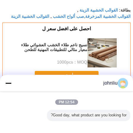
القوالب الخشبية الزينة
بطاقة:
,
القوالب الخشبية المزخرفة,صب ألواح الخشب
القوالب الخشبية الزينة
,
احصل على افضل سعر ل
نسيج ناعم طلاء الخشب العشوائي طلاء
معيار مثالي للتطبيقات المهنية للطحن
وترميم الخشب الداخلي
1000pcs
MOQ：
استمر
johnliu
القوالب الخشبية المزخرفة
أكثر
12:54 PM
Good day, what product are you looking for?
 الشيخوخة
2400mm القوالب
5.4m 5.6m قوالب
قوالب الأثاث
قوالب 
شبية ديكور
الخشبية المزخرفة
خشبية زخرفية
الخشبية المقاومة
زخرفية 
يقة للبيئة
الصغيرة مادة البولي
مقاومة الرطوبة
للرطوبة للديكورات
للرطوبة 