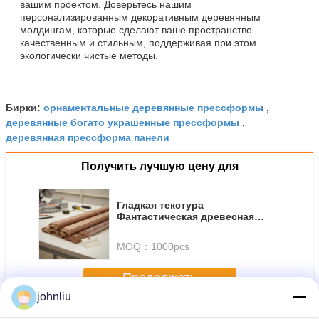
вашим проектом. Доверьтесь нашим
персонализированным декоративным деревянным
молдингам, которые сделают ваше пространство
качественным и стильным, поддерживая при этом
экологически чистые методы.
орнаментальные деревянные прессформы
Бирки:
,
деревянные богато украшенные прессформы
,
деревянная прессформа панели
Получить лучшую цену для
Гладкая текстура
Фантастическая древесная
формование Стандартная
формование Идеальное для
MOQ：
1000pcs
профессиональных фрезерных
и интерьерных деревянных
отделки приложений
Продолжать
johnliu
Декоративные деревянные прессформы
Больше