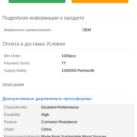
Подробная информация о продукте
Фирменное наименование:
OEM
Оплата и доставка Условия
Min Order:
1000pcs
Payment Terms:
TT
Supply Ability:
1000000 Per/month
описание
Декоративные деревянные прессформы
Characteristic:
Excellent Performance
Durability:
High
Feature:
Corrosion Resistance
Origin:
China
Environmentalfriendly:
Made From Sustainable Wood Sources