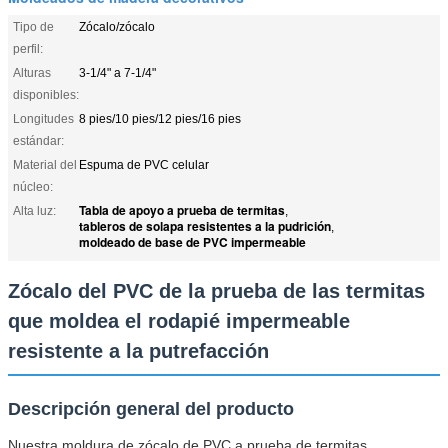
Tipo de
Zócalo/zócalo
perfil:
Alturas
3-1/4" a 7-1/4"
disponibles:
Longitudes
8 pies/10 pies/12 pies/16 pies
estándar:
Material del
Espuma de PVC celular
núcleo:
Tabla de apoyo a prueba de termitas
Alta luz:
,
tableros de solapa resistentes a la pudrición
,
moldeado de base de PVC impermeable
Zócalo del PVC de la prueba de las termitas
que moldea el rodapié impermeable
resistente a la putrefacción
Descripción general del producto
Nuestra moldura de zócalo de PVC a prueba de termitas