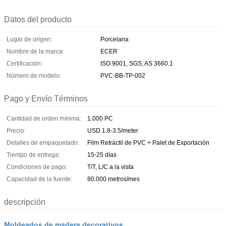
Datos del producto
Lugar de origen:
Porcelana
Nombre de la marca:
ECER
Certificación:
ISO 9001, SGS, AS 3660.1
Número de modelo:
PVC-BB-TP-002
Pago y Envío Términos
Cantidad de orden mínima:
1.000 PC
Precio:
USD 1.8-3.5/meter
Detalles de empaquetado:
Film Retráctil de PVC + Palet de Exportación
Tiempo de entrega:
15-25 días
Condiciones de pago:
T/T, L/C a la vista
Capacidad de la fuente:
80.000 metros/mes
descripción
Moldeados de madera decorativos