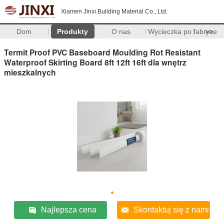
Xiamen Jinxi Building Material Co., Ltd.
Dom
Produkty
O nas
Wycieczka po fabryce
>>
Termit Proof PVC Baseboard Moulding Rot Resistant
Waterproof Skirting Board 8ft 12ft 16ft dla wnętrz
mieszkalnych
Najlepsza cena
Skontaktuj się z nami