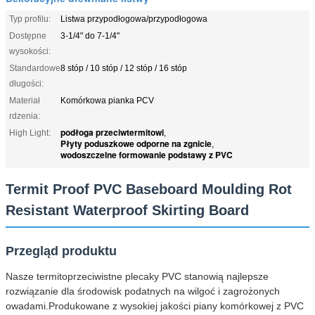
Typ profilu:
Listwa przypodłogowa/przypodłogowa
Dostępne
3-1/4" do 7-1/4"
wysokości:
Standardowe
8 stóp / 10 stóp / 12 stóp / 16 stóp
długości:
Materiał
Komórkowa pianka PCV
rdzenia:
podłoga przeciwtermitowi
High Light:
,
Płyty poduszkowe odporne na zgnicie
,
wodoszczelne formowanie podstawy z PVC
Termit Proof PVC Baseboard Moulding Rot
Resistant Waterproof Skirting Board
Przegląd produktu
Nasze termitoprzeciwistne plecaky PVC stanowią najlepsze
rozwiązanie dla środowisk podatnych na wilgoć i zagrożonych
owadami.Produkowane z wysokiej jakości piany komórkowej z PVC