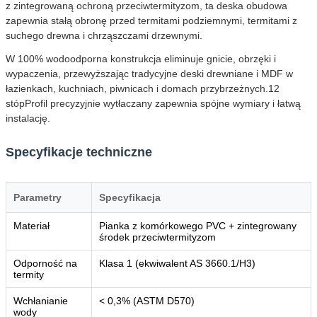
z zintegrowaną ochroną przeciwtermityzom, ta deska obudowa
zapewnia stałą obronę przed termitami podziemnymi, termitami z
suchego drewna i chrząszczami drzewnymi.
W 100% wodoodporna konstrukcja eliminuje gnicie, obrzęki i
wypaczenia, przewyższając tradycyjne deski drewniane i MDF w
łazienkach, kuchniach, piwnicach i domach przybrzeżnych.12
stópProfil precyzyjnie wytłaczany zapewnia spójne wymiary i łatwą
instalację.
Specyfikacje techniczne
Parametry
Specyfikacja
Materiał
Pianka z komórkowego PVC + zintegrowany
środek przeciwtermityzom
Odporność na
Klasa 1 (ekwiwalent AS 3660.1/H3)
termity
Wchłanianie
< 0,3% (ASTM D570)
wody