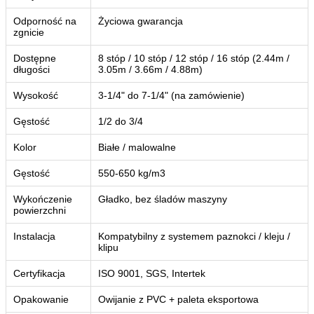
Odporność na
Życiowa gwarancja
zgnicie
Dostępne
8 stóp / 10 stóp / 12 stóp / 16 stóp (2.44m /
długości
3.05m / 3.66m / 4.88m)
Wysokość
3-1/4" do 7-1/4" (na zamówienie)
Gęstość
1/2 do 3/4
Kolor
Białe / malowalne
Gęstość
550-650 kg/m3
Wykończenie
Gładko, bez śladów maszyny
powierzchni
Instalacja
Kompatybilny z systemem paznokci / kleju /
klipu
Certyfikacja
ISO 9001, SGS, Intertek
Opakowanie
Owijanie z PVC + paleta eksportowa