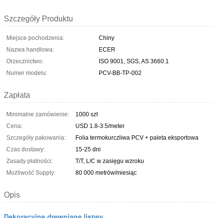
Szczegóły Produktu
Miejsce pochodzenia:
Chiny
Nazwa handlowa:
ECER
Orzecznictwo:
ISO 9001, SGS, AS 3660.1
Numer modelu:
PCV-BB-TP-002
Zapłata
Minimalne zamówienie:
1000 szt
Cena:
USD 1.8-3.5/meter
Szczegóły pakowania:
Folia termokurczliwa PCV + paleta eksportowa
Czas dostawy:
15-25 dni
Zasady płatności:
T/T, L/C w zasięgu wzroku
Możliwość Supply:
80 000 metrów/miesiąc
Opis
Dekoracyjne drewniane listwy