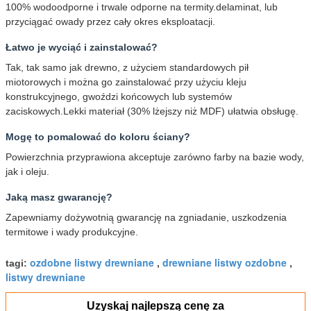
100% wodoodporne i trwale odporne na termity.delaminat, lub
przyciągać owady przez cały okres eksploatacji.
Łatwo je wyciąć i zainstalować?
Tak, tak samo jak drewno, z użyciem standardowych pił
miotorowych i można go zainstalować przy użyciu kleju
konstrukcyjnego, gwoździ końcowych lub systemów
zaciskowych.Lekki materiał (30% lżejszy niż MDF) ułatwia obsługę.
Mogę to pomalować do koloru ściany?
Powierzchnia przyprawiona akceptuje zarówno farby na bazie wody,
jak i oleju.
Jaką masz gwarancję?
Zapewniamy dożywotnią gwarancję na zgniadanie, uszkodzenia
termitowe i wady produkcyjne.
ozdobne listwy drewniane
drewniane listwy ozdobne
tagi:
,
,
listwy drewniane
Uzyskaj najlepszą cenę za