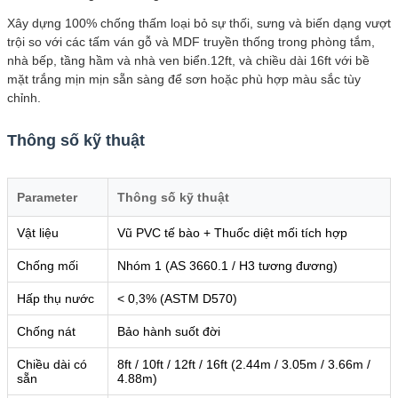
Xây dựng 100% chống thấm loại bỏ sự thối, sưng và biến dạng vượt
trội so với các tấm ván gỗ và MDF truyền thống trong phòng tắm,
nhà bếp, tầng hầm và nhà ven biển.12ft, và chiều dài 16ft với bề
mặt trắng mịn mịn sẵn sàng để sơn hoặc phù hợp màu sắc tùy
chỉnh.
Thông số kỹ thuật
Parameter
Thông số kỹ thuật
Vật liệu
Vũ PVC tế bào + Thuốc diệt mối tích hợp
Chống mối
Nhóm 1 (AS 3660.1 / H3 tương đương)
Hấp thụ nước
< 0,3% (ASTM D570)
Chống nát
Bảo hành suốt đời
Chiều dài có
8ft / 10ft / 12ft / 16ft (2.44m / 3.05m / 3.66m /
sẵn
4.88m)