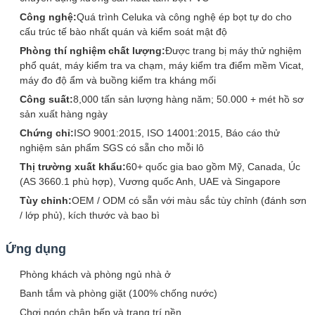
Công nghệ:
Quá trình Celuka và công nghệ ép bọt tự do cho
cấu trúc tế bào nhất quán và kiểm soát mật độ
Phòng thí nghiệm chất lượng:
Được trang bị máy thử nghiệm
phổ quát, máy kiểm tra va chạm, máy kiểm tra điểm mềm Vicat,
máy đo độ ẩm và buồng kiểm tra kháng mối
Công suất:
8,000 tấn sản lượng hàng năm; 50.000 + mét hồ sơ
sản xuất hàng ngày
Chứng chỉ:
ISO 9001:2015, ISO 14001:2015, Báo cáo thử
nghiệm sản phẩm SGS có sẵn cho mỗi lô
Thị trường xuất khẩu:
60+ quốc gia bao gồm Mỹ, Canada, Úc
(AS 3660.1 phù hợp), Vương quốc Anh, UAE và Singapore
Tùy chỉnh:
OEM / ODM có sẵn với màu sắc tùy chỉnh (đánh sơn
/ lớp phủ), kích thước và bao bì
Ứng dụng
Phòng khách và phòng ngủ nhà ở
Banh tắm và phòng giặt (100% chống nước)
Chơi ngón chân bếp và trang trí nền