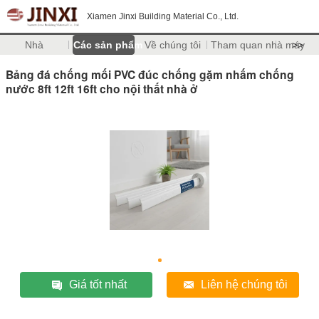
Xiamen Jinxi Building Material Co., Ltd.
Nhà
Các sản phẩm
Về chúng tôi
Tham quan nhà máy
>>
Bảng đá chống mối PVC đúc chống gặm nhấm chống
nước 8ft 12ft 16ft cho nội thất nhà ở
Giá tốt nhất
Liên hệ chúng tôi