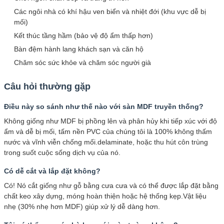
Các ngôi nhà có khí hậu ven biển và nhiệt đới (khu vực dễ bị
mối)
Kết thúc tầng hầm (bảo vệ độ ẩm thấp hơn)
Bàn đệm hành lang khách sạn và căn hộ
Chăm sóc sức khỏe và chăm sóc người già
Câu hỏi thường gặp
Điều này so sánh như thế nào với sàn MDF truyền thống?
Không giống như MDF bị phồng lên và phân hủy khi tiếp xúc với độ
ẩm và dễ bị mối, tấm nền PVC của chúng tôi là 100% không thấm
nước và vĩnh viễn chống mối.delaminate, hoặc thu hút côn trùng
trong suốt cuộc sống dịch vụ của nó.
Có dễ cắt và lắp đặt không?
Có! Nó cắt giống như gỗ bằng cưa cưa và có thể được lắp đặt bằng
chất keo xây dựng, móng hoàn thiện hoặc hệ thống kẹp.Vật liệu
nhẹ (30% nhẹ hơn MDF) giúp xử lý dễ dàng hơn.