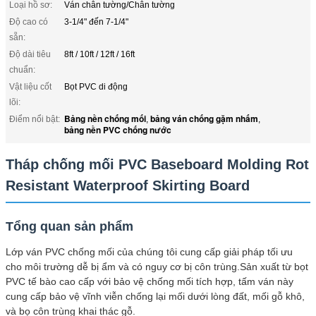
Loại hồ sơ:
Ván chân tường/Chân tường
Độ cao có
3-1/4" đến 7-1/4"
sẵn:
Độ dài tiêu
8ft / 10ft / 12ft / 16ft
chuẩn:
Vật liệu cốt
Bọt PVC di động
lõi:
Bảng nền chống mối
bảng ván chống gặm nhấm
Điểm nổi bật:
,
,
bảng nền PVC chống nước
Tháp chống mối PVC Baseboard Molding Rot
Resistant Waterproof Skirting Board
Tổng quan sản phẩm
Lớp ván PVC chống mối của chúng tôi cung cấp giải pháp tối ưu
cho môi trường dễ bị ẩm và có nguy cơ bị côn trùng.Sản xuất từ bọt
PVC tế bào cao cấp với bảo vệ chống mối tích hợp, tấm ván này
cung cấp bảo vệ vĩnh viễn chống lại mối dưới lòng đất, mối gỗ khô,
và bọ côn trùng khai thác gỗ.