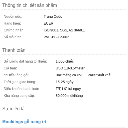
Thông tin chi tiết sản phẩm
Nguồn gốc:
Trung Quốc
Hàng hiệu:
ECER
Chứng nhận:
ISO 9001, SGS, AS 3660.1
Số mô hình:
PVC-BB-TP-002
Thanh toán
Số lượng đặt hàng tối thiểu:
1.000 chiếc
Giá bán:
USD 1.8-3.5/meter
chi tiết đóng gói:
Bọc màng co PVC + Pallet xuất khẩu
Thời gian giao hàng:
15-25 ngày
Điều khoản thanh toán:
T/T, L/C trả ngay
Khả năng cung cấp:
80.000 mét/tháng
Sự miêu tả
Mouldings gỗ trang trí