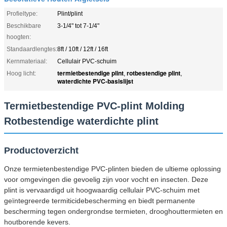
Profieltype:
Plint/plint
Beschikbare
3-1/4" tot 7-1/4"
hoogten:
Standaardlengtes:
8ft / 10ft / 12ft / 16ft
Kernmateriaal:
Cellulair PVC-schuim
termietbestendige plint
rotbestendige plint
Hoog licht:
,
,
waterdichte PVC-basislijst
Termietbestendige PVC-plint Molding
Rotbestendige waterdichte plint
Productoverzicht
Onze termietenbestendige PVC-plinten bieden de ultieme oplossing
voor omgevingen die gevoelig zijn voor vocht en insecten. Deze
plint is vervaardigd uit hoogwaardig cellulair PVC-schuim met
geïntegreerde termiticidebescherming en biedt permanente
bescherming tegen ondergrondse termieten, drooghouttermieten en
houtborende kevers.