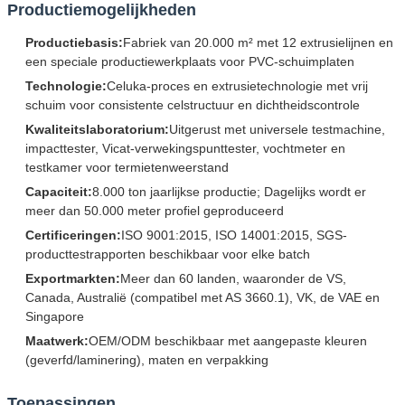
Productiemogelijkheden
Productiebasis:
Fabriek van 20.000 m² met 12 extrusielijnen en
een speciale productiewerkplaats voor PVC-schuimplaten
Technologie:
Celuka-proces en extrusietechnologie met vrij
schuim voor consistente celstructuur en dichtheidscontrole
Kwaliteitslaboratorium:
Uitgerust met universele testmachine,
impacttester, Vicat-verwekingspunttester, vochtmeter en
testkamer voor termietenweerstand
Capaciteit:
8.000 ton jaarlijkse productie; Dagelijks wordt er
meer dan 50.000 meter profiel geproduceerd
Certificeringen:
ISO 9001:2015, ISO 14001:2015, SGS-
producttestrapporten beschikbaar voor elke batch
Exportmarkten:
Meer dan 60 landen, waaronder de VS,
Canada, Australië (compatibel met AS 3660.1), VK, de VAE en
Singapore
Maatwerk:
OEM/ODM beschikbaar met aangepaste kleuren
(geverfd/laminering), maten en verpakking
Toepassingen