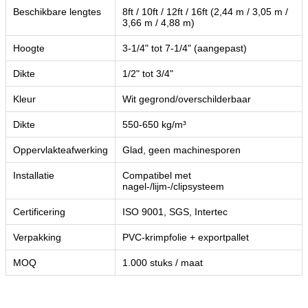
Beschikbare lengtes
8ft / 10ft / 12ft / 16ft (2,44 m / 3,05 m /
3,66 m / 4,88 m)
Hoogte
3-1/4" tot 7-1/4" (aangepast)
Dikte
1/2" tot 3/4"
Kleur
Wit gegrond/overschilderbaar
Dikte
550-650 kg/m³
Oppervlakteafwerking
Glad, geen machinesporen
Installatie
Compatibel met
nagel-/lijm-/clipsysteem
Certificering
ISO 9001, SGS, Intertec
Verpakking
PVC-krimpfolie + exportpallet
MOQ
1.000 stuks / maat