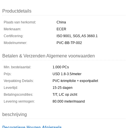
Productdetails
Plaats van herkomst:
China
Merknaam:
ECER
Certificering:
ISO 9001, SGS, AS 3660.1
Modelnummer:
PVC-BB-TP-002
Betalen & Verzenden Algemene voorwaarden
Min. bestelaantal:
1.000 PCs
Prijs:
USD 1.8-3.5/meter
Verpakking Details:
PVC-krimpfolie + exportpallet
Levertijd:
15-25 dagen
Betalingscondities:
T/T, L/C op zicht
Levering vermogen:
80.000 meter/maand
beschrijving
Decoratieve Houten Afgietsels