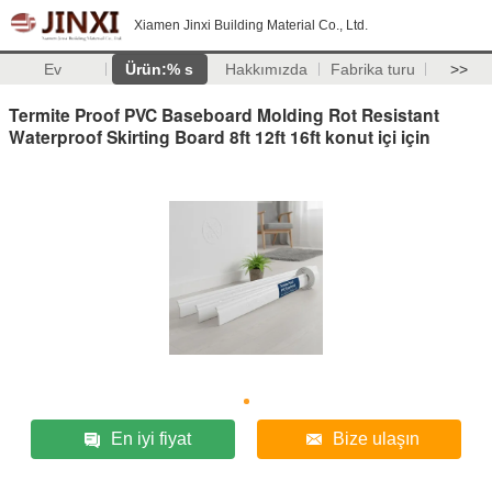
Xiamen Jinxi Building Material Co., Ltd.
Ev
Ürün:% s
Hakkımızda
Fabrika turu
>>
Termite Proof PVC Baseboard Molding Rot Resistant
Waterproof Skirting Board 8ft 12ft 16ft konut içi için
En iyi fiyat
Bize ulaşın