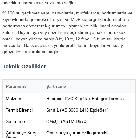
böceklere karşı kalıcı savunma sağlar.
% 100 su geçirmez yapı, banyolarda, mutfaklarda, bodrumlarda ve
kıyı evlerinde geleneksel ahşap ve MDF süpürgeliklerden daha iyi
performans göstererek çürümeyi, şişmeyi ve bükülmeyi ortadan
kaldırır. Boyamaya veya özel renk eşleştirmeye hazır, pürüzsüz
astarlı beyaz yüzeye sahip 8 ft, 10 ft, 12 ft ve 16 ft uzunluklarda
mevcuttur. Hassas ekstrüzyonlu profil, tutarlı boyutlar ve kolay
gönye kesim kurulumu sağlar.
Teknik Özellikler
Parametre
Şartname
Malzeme
Hücresel PVC Köpük + Entegre Termitisit
Termit Direnci
Sınıf 1 (AS 3660.1/H3 Eşdeğeri)
Su Emme
< %0,3 (ASTM D570)
Çürümeye Karşı
Ömür boyu çürümezlik garantisi
Direnç