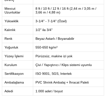
Mevcut
8 ft / 10 ft / 12 ft / 16 ft (2,44 m / 3,05 m /
Uzunluklar
3,66 m / 4,88 m)
Yükseklik
3-1/4" - 7-1/4" (Özel)
Kalınlık
1/2" ila 3/4"
Renk
Beyaz Astarlı / Boyanabilir
Yoğunluk
550-650 kg/m³
Yüzey İşlemi
Pürüzsüz, makine izi yok
Kurulum
Çivi / Yapıştırıcı / Klips sistemi uyumlu
Sertifikasyon
ISO 9001, SGS, Intertek
Ambalajlama
PVC Shrink Ambalaj + İhracat Paleti
Adedi
1.000 adet / boyut