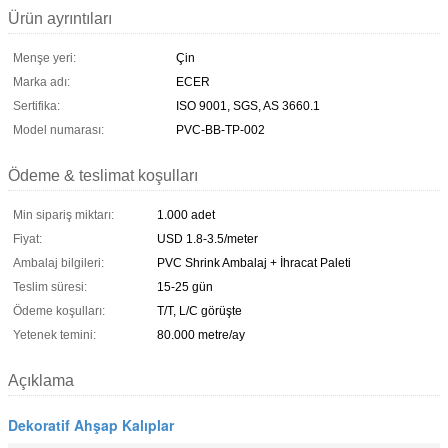
Ürün ayrıntıları
Menşe yeri:
Çin
Marka adı:
ECER
Sertifika:
ISO 9001, SGS, AS 3660.1
Model numarası:
PVC-BB-TP-002
Ödeme & teslimat koşulları
Min sipariş miktarı:
1.000 adet
Fiyat:
USD 1.8-3.5/meter
Ambalaj bilgileri:
PVC Shrink Ambalaj + İhracat Paleti
Teslim süresi:
15-25 gün
Ödeme koşulları:
T/T, L/C görüşte
Yetenek temini:
80.000 metre/ay
Açıklama
Dekoratif Ahşap Kalıplar