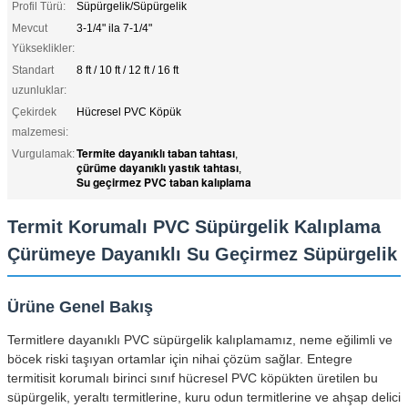
Profil Türü:
Süpürgelik/Süpürgelik
Mevcut
3-1/4" ila 7-1/4"
Yükseklikler:
Standart
8 ft / 10 ft / 12 ft / 16 ft
uzunluklar:
Çekirdek
Hücresel PVC Köpük
malzemesi:
Termite dayanıklı taban tahtası
Vurgulamak:
,
çürüme dayanıklı yastık tahtası
,
Su geçirmez PVC taban kalıplama
Termit Korumalı PVC Süpürgelik Kalıplama
Çürümeye Dayanıklı Su Geçirmez Süpürgelik
Ürüne Genel Bakış
Termitlere dayanıklı PVC süpürgelik kalıplamamız, neme eğilimli ve
böcek riski taşıyan ortamlar için nihai çözüm sağlar. Entegre
termitisit korumalı birinci sınıf hücresel PVC köpükten üretilen bu
süpürgelik, yeraltı termitlerine, kuru odun termitlerine ve ahşap delici