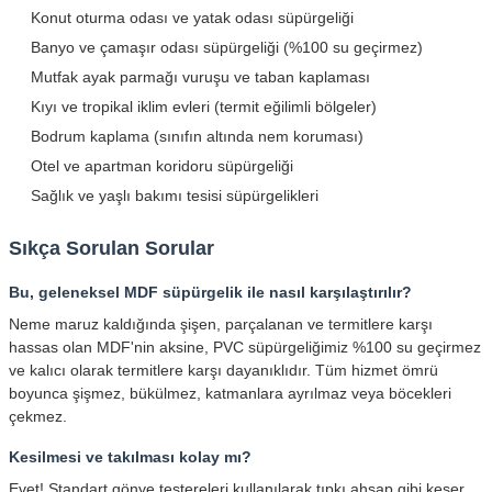
Konut oturma odası ve yatak odası süpürgeliği
Banyo ve çamaşır odası süpürgeliği (%100 su geçirmez)
Mutfak ayak parmağı vuruşu ve taban kaplaması
Kıyı ve tropikal iklim evleri (termit eğilimli bölgeler)
Bodrum kaplama (sınıfın altında nem koruması)
Otel ve apartman koridoru süpürgeliği
Sağlık ve yaşlı bakımı tesisi süpürgelikleri
Sıkça Sorulan Sorular
Bu, geleneksel MDF süpürgelik ile nasıl karşılaştırılır?
Neme maruz kaldığında şişen, parçalanan ve termitlere karşı
hassas olan MDF'nin aksine, PVC süpürgeliğimiz %100 su geçirmez
ve kalıcı olarak termitlere karşı dayanıklıdır. Tüm hizmet ömrü
boyunca şişmez, bükülmez, katmanlara ayrılmaz veya böcekleri
çekmez.
Kesilmesi ve takılması kolay mı?
Evet! Standart gönye testereleri kullanılarak tıpkı ahşap gibi keser