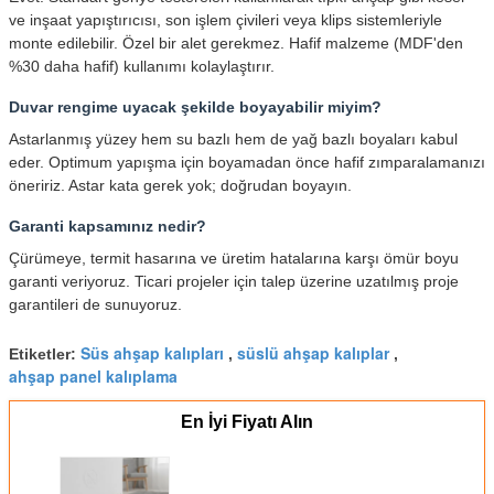
ve inşaat yapıştırıcısı, son işlem çivileri veya klips sistemleriyle
monte edilebilir. Özel bir alet gerekmez. Hafif malzeme (MDF'den
%30 daha hafif) kullanımı kolaylaştırır.
Duvar rengime uyacak şekilde boyayabilir miyim?
Astarlanmış yüzey hem su bazlı hem de yağ bazlı boyaları kabul
eder. Optimum yapışma için boyamadan önce hafif zımparalamanızı
öneririz. Astar kata gerek yok; doğrudan boyayın.
Garanti kapsamınız nedir?
Çürümeye, termit hasarına ve üretim hatalarına karşı ömür boyu
garanti veriyoruz. Ticari projeler için talep üzerine uzatılmış proje
garantileri de sunuyoruz.
Süs ahşap kalıpları
süslü ahşap kalıplar
Etiketler:
,
,
ahşap panel kalıplama
En İyi Fiyatı Alın