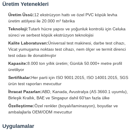
Üretim Yetenekleri
Üretim Üssü:
12 ekstrüzyon hattı ve özel PVC köpük levha
üretim atölyesi ile 20.000 m² fabrika
Teknoloji:
Tutarlı hücre yapısı ve yoğunluk kontrolü için Celuka
süreci ve serbest köpük ekstrüzyon teknolojisi
Kalite Laboratuvarı:
Üniversal test makinesi, darbe test cihazı,
Vicat yumuşama noktası test cihazı, nem ölçer ve termit direnci
test odası ile donatılmıştır
Kapasite:
8.000 ton yıllık üretim; Günlük 50.000+ metre profil
üretiliyor
Sertifikalar:
Her parti için ISO 9001:2015, ISO 14001:2015, SGS
ürün test raporları mevcuttur
İhracat Pazarları:
ABD, Kanada, Avustralya (AS 3660.1 uyumlu),
Birleşik Krallık, BAE ve Singapur dahil 60'tan fazla ülke
Özelleştirme:
Özel renkler (boyalı/laminasyon), boyutlar ve
ambalajlarla OEM/ODM mevcuttur
Uygulamalar