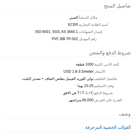
تفاصيل المنتج
مكان المنشأ:
الصين
اسم العلامة التجارية:
ECER
إصدار الشهادات:
ISO 9001, SGS, AS 3660.1
رقم الموديل:
PVC-BB-TP-002
شروط الدفع والشحن
الحد الأدنى لكمية:
1000 قطعة
الأسعار:
USD 1.8-3.5/meter
تفاصيل التغليف:
بولي كلوريد الفينيل يتقلص التفاف + تصدير البليت
وقت التسليم:
15-25 يوما
شروط الدفع:
T / T، L / C في الافق
القدرة على العرض:
80,000 متر/شهر
وصف
القوالب الخشبية المزخرفة