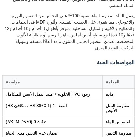
المملة للخشب.
يعمل البناء المقاوم للماء بنسبة 100% على التخلص من التعفن والتورم
والاعوجاج، مما يتفوق على الخشب التقليدي وألواح MDF في الحمامات
والمطابخ والأقبية والمنازل الساحلية. متوفر بأطوال 8 أقدام و10 أقدام و12
قدمًا و16 قدمًا مع سطح أبيض أملس جاهز للرسم أو مطابقة الألوان
المخصصة. يضمن المظهر الجانبي المبثوق بدقة أبعادًا متسقة وسهولة
التركيب بالقطع المتري.
المواصفات الفنية
المعلمة
مواصفة
مادة
رغوة PVC الخلوية + مبيد النمل الأبيض المتكامل
مقاومة النمل
الصف 1 (AS 3660.1 / مكافئ H3)
الأبيض
امتصاص الماء
<0.3% (ASTM D570)
مقاومة التعفن
ضمان عدم التعفن مدى الحياة