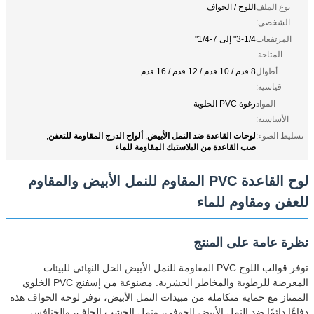
نوع الملف
اللوح / الحواف
الشخصي:
المرتفعات
3-1/4" إلى 7-1/4"
المتاحة:
أطوال
8 قدم / 10 قدم / 12 قدم / 16 قدم
قياسية:
المواد
رغوة PVC الخلوية
الأساسية:
لوحات القاعدة ضد النمل الأبيض
ألواح الدرج المقاومة للتعفن
تسليط الضوء:
,
,
صب القاعدة من البلاستيك المقاومة للماء
لوح القاعدة PVC المقاوم للنمل الأبيض والمقاوم
للعفن ومقاوم للماء
نظرة عامة على المنتج
توفر قوالب اللوح PVC المقاومة للنمل الأبيض الحل النهائي للبيئات
المعرضة للرطوبة والمخاطر الحشرية. مصنوعة من إسفنج PVC الخلوي
الممتاز مع حماية متكاملة من مبيدات النمل الأبيض، توفر لوحة الحواف هذه
دفاعًا دائمًا ضد النمل الأبيض الجوفي، ونمل الخشب الجاف، والخنافس