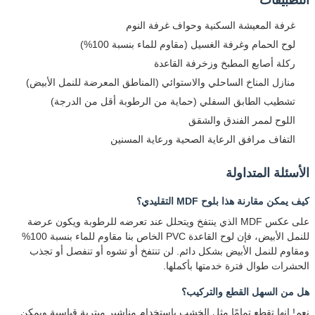
غرفة المعيشة السكنية وحواف غرفة النوم
لوح الحمام وغرفة الغسيل (مقاوم للماء بنسبة 100%)
ركلة أصابع المطبخ وزخرفة القاعدة
منازل المناخ الساحلي والاستوائي (المناطق المعرضة للنمل الأبيض)
تشطيب الطابق السفلي (حماية من الرطوبة أقل من الدرجة)
اللوح لممر الفندق والشقق
التفاف مرافق الرعاية الصحية ورعاية المسنين
الأسئلة المتداولة
كيف يمكن مقارنة هذا بلوح MDF التقليدي؟
على عكس MDF الذي ينتفخ ويتحلل عند تعرضه للرطوبة ويكون عرضة
للنمل الأبيض، فإن لوح القاعدة PVC الخاص بنا مقاوم للماء بنسبة 100%
ومقاوم للنمل الأبيض بشكل دائم. لن تنتفخ أو تشوه أو تنفصل أو تجذب
الحشرات طوال فترة خدمتها بأكملها.
هل من السهل القطع والتركيب؟
نعم! إنها تقطع تمامًا مثل الخشب باستخدام مناشير ميترية قياسية ويمكن