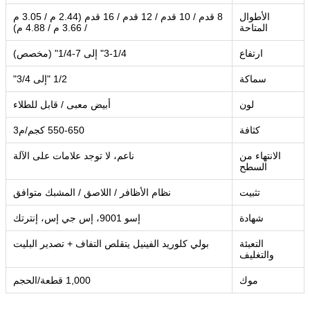
الأطوال
8 قدم / 10 قدم / 12 قدم / 16 قدم (2.44 م / 3.05 م
المتاحة
/ 3.66 م / 4.88 م)
ارتفاع
3-1/4" إلى 7-1/4" (مخصص)
سماكة
1/2 "إلى 3/4"
لون
أبيض معبى / قابل للطلاء
كثافة
550-650 كجم/م3
الانتهاء من
ناعم، لا توجد علامات على الآلة
السطح
تثبيت
نظام الأظافر / اللاصق / المشبك متوافق
شهادة
إسو 9001، إس جي إس، إنترتك
التعبئة
بولي كلوريد الفينيل يتقلص التفاف + تصدير البليت
والتغليف
موك
1,000 قطعة/الحجم