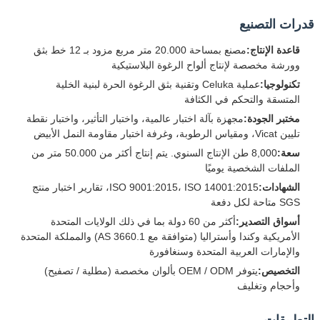
قدرات التصنيع
قاعدة الإنتاج:
مصنع بمساحة 20.000 متر مربع مزود بـ 12 خط بثق
وورشة مخصصة لإنتاج ألواح الرغوة البلاستيكية
تكنولوجيا:
عملية Celuka وتقنية بثق الرغوة الحرة لبنية الخلية
المتسقة والتحكم في الكثافة
مختبر الجودة:
مجهزة بآلة اختبار عالمية، واختبار التأثير، واختبار نقطة
تليين Vicat، ومقياس الرطوبة، وغرفة اختبار مقاومة النمل الأبيض
سعة:
8,000 طن الإنتاج السنوي. يتم إنتاج أكثر من 50.000 متر من
الملفات الشخصية يوميًا
الشهادات:
ISO 9001:2015، ISO 14001:2015، تقارير اختبار منتج
SGS متاحة لكل دفعة
أسواق التصدير:
أكثر من 60 دولة بما في ذلك الولايات المتحدة
الأمريكية وكندا وأستراليا (متوافقة مع AS 3660.1) والمملكة المتحدة
والإمارات العربية المتحدة وسنغافورة
التخصيص:
يتوفر OEM / ODM بألوان مخصصة (مطلية / تصفيح)
وأحجام وتغليف
التطبيقات