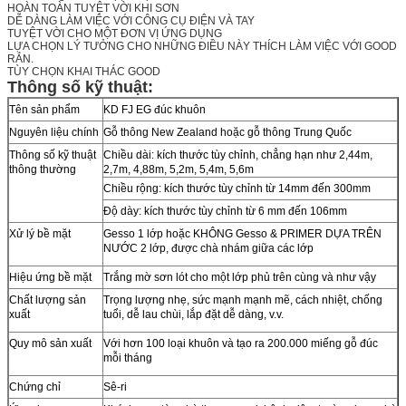
HOÀN TOÀN TUYỆT VỜI KHI SƠN
DỄ DÀNG LÀM VIỆC VỚI CÔNG CỤ ĐIỆN VÀ TAY
TUYỆT VỜI CHO MỘT ĐƠN VỊ ỨNG DỤNG
LỰA CHỌN LÝ TƯỞNG CHO NHỮNG ĐIỀU NÀY THÍCH LÀM VIỆC VỚI GOOD
RẮN.
TÙY CHỌN KHAI THÁC GOOD
Thông số kỹ thuật:
Tên sản phẩm
KD FJ EG đúc khuôn
Nguyên liệu chính
Gỗ thông New Zealand hoặc gỗ thông Trung Quốc
Thông số kỹ thuật
Chiều dài: kích thước tùy chỉnh, chẳng hạn như 2,44m,
thông thường
2,7m, 4,88m, 5,2m, 5,4m, 5,6m
Chiều rộng: kích thước tùy chỉnh từ 14mm đến 300mm
Độ dày: kích thước tùy chỉnh từ 6 mm đến 106mm
Xử lý bề mặt
Gesso 1 lớp hoặc KHÔNG Gesso & PRIMER DỰA TRÊN
NƯỚC 2 lớp, được chà nhám giữa các lớp
Hiệu ứng bề mặt
Trắng mờ sơn lót cho một lớp phủ trên cùng và như vậy
Chất lượng sản
Trọng lượng nhẹ, sức mạnh mạnh mẽ, cách nhiệt, chống
xuất
tuổi, dễ lau chùi, lắp đặt dễ dàng, v.v.
Quy mô sản xuất
Với hơn 100 loại khuôn và tạo ra 200.000 miếng gỗ đúc
mỗi tháng
Chứng chỉ
Sê-ri