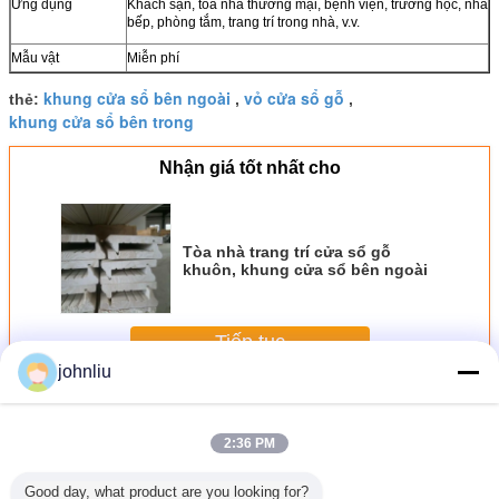
Ứng dụng
Khách sạn, tòa nhà thương mại, bệnh viện, trường học, nhà
bếp, phòng tắm, trang trí trong nhà, v.v.
Mẫu vật
Miễn phí
khung cửa sổ bên ngoài
vỏ cửa sổ gỗ
thẻ:
,
,
khung cửa sổ bên trong
Nhận giá tốt nhất cho
Tòa nhà trang trí cửa sổ gỗ
khuôn, khung cửa sổ bên ngoài
Tiếp tục
johnliu
Cửa sổ gỗ
Hơn
2:36 PM
Good day, what product are you looking for?