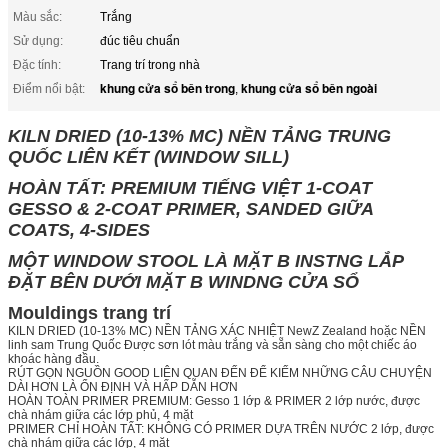
Màu sắc:
Trắng
Sử dụng:
đúc tiêu chuẩn
Đặc tính:
Trang trí trong nhà
khung cửa sổ bên trong
khung cửa sổ bên ngoài
Điểm nổi bật:
,
KILN DRIED (10-13% MC) NỀN TẢNG TRUNG
QUỐC LIÊN KẾT (WINDOW SILL)
HOÀN TẤT: PREMIUM TIẾNG VIỆT 1-COAT
GESSO & 2-COAT PRIMER, SANDED GIỮA
COATS, 4-SIDES
MỘT WINDOW STOOL LÀ MẶT B INSTNG LẮP
ĐẶT BÊN DƯỚI MẶT B WINDNG CỬA SỔ
Mouldings trang trí
KILN DRIED (10-13% MC) NỀN TẢNG XÁC NHIỆT NewZ Zealand hoặc NỀN
linh sam Trung Quốc Được sơn lót màu trắng và sẵn sàng cho một chiếc áo
khoác hàng đầu.
RÚT GỌN NGUỒN GOOD LIÊN QUAN ĐẾN ĐỂ KIẾM NHỮNG CÂU CHUYỆN
DÀI HƠN LÀ ỔN ĐỊNH VÀ HẤP DẪN HƠN
HOÀN TOÀN PRIMER PREMIUM: Gesso 1 lớp & PRIMER 2 lớp nước, được
chà nhám giữa các lớp phủ, 4 mặt
PRIMER CHỈ HOÀN TẤT: KHÔNG CÓ PRIMER DỰA TRÊN NƯỚC 2 lớp, được
chà nhám giữa các lớp, 4 mặt