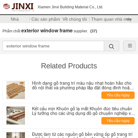
Xiamen Jinxi Building Material Co., Ltd.
Nhà
Các sản phẩm
Về chúng tôi
Tham quan nhà máy
>>
exterior window frame
Phẩm chất
supplier.
(37)
Related Products
Hình dạng gỗ trang trí màu nâu nhạt hoàn hảo cho
đồ nội thất và phương pháp lắp đặt đóng đinh hoặc
dán bền và thanh lịch
Yêu cầu ngay
Kết cấu mịn Khuôn gỗ lạ mắt Khuôn đúc tiêu chuẩn
Lý tưởng cho các ứng dụng đồ gỗ chuyên nghiệp và
trang trí nội thất
Yêu cầu ngay
Được làm từ các nguồn gỗ bền vững ốp gỗ trang trí