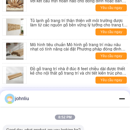
với kết cấu mịn hoàn hảo cho đóng đinh hoặc dán
dán Tăng không gian nội thất thanh lịch
Yêu cầu ngay
Tủ lạnh gỗ trang trí thân thiện với môi trường được
làm từ các nguồn gỗ bền vững lý tưởng cho trang trí
tường nội thất và nâng cao kiến trúc
Yêu cầu ngay
Mô hình tiêu chuẩn Mô hình gỗ trang trí màu nâu
nhạt có tính năng cài đặt Phương pháp đóng đinh
hoặc dán phù hợp với đồ gỗ kiến trúc
Yêu cầu ngay
Đồ gỗ trang trí nhà ở đúc 8 feet chiều dài được thiết
kế cho nội thất gỗ trang trí và chi tiết kiến trúc phong
cách
Yêu cầu ngay
Hình dáng gỗ trang trí màu nâu nhạt cung cấp hiệu
suất tuyệt vời hỗ trợ cách cài đặt đóng đinh hoặc dán
johnliu
Yêu cầu ngay
Hiệu suất tuyệt vời ốp gỗ trang trí Thiết kế tùy chỉnh
8:52 PM
lý tưởng cho trang trí kiến trúc nội thất và trang trí
Yêu cầu ngay
Good day, what product are you looking for?