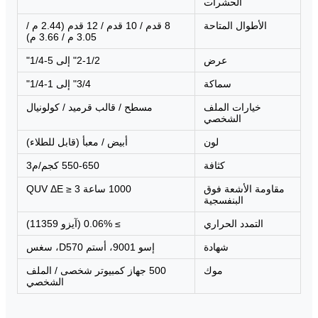
الحشرات
الأطوال المتاحة
8 قدم / 10 قدم / 12 قدم (2.44 م /
3.05 م / 3.66 م)
عرض
2-1/2" إلى 5-1/4"
سماكة
3/4" إلى 1-1/4"
خيارات الملف
مسطح / قالب قرميد / كولونيال
الشخصي
لون
أبيض / معبأ (قابل للطلاء)
كثافة
550-650 كجم/م3
مقاومة الأشعة فوق
1000 ساعة QUV ΔE ≥ 3
البنفسجية
التمدد الحراري
≥ 0.06% (آيزو 11359)
شهادة
إسو 9001، أستم D570، سغس
موك
500 جهاز كمبيوتر شخصى / الملف
الشخصي