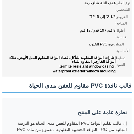
نوع الملف
غلاف النافذة/الزخرفة
الشخصي:
العروض
2-1/2" إلى 5-1/4"
المتاحة:
أطوال
8 قدم / 10 قدم / 12 قدم
قياسية:
المواد
رغوة PVC الخلوية
الأساسية:
إطارات النوافذ المقاومة للتآكل، غطاء النوافذ المقاوم للنمل الأبيض، طلاء
تسليط
النوافذ الخارجي المقاوم للماء
الضوء:
termite resistant window casing
,
,
waterproof exterior window moulding
قالب نافذة PVC مقاوم للعفن مدى الحياة
نظرة عامة على المنتج
إن قالب تقليم النوافذ PVC المقاوم للعفن مدى الحياة هو الترقية
النهائية من غلاف النوافذ الخشبية التقليدية. مصنوع من مادة PVC