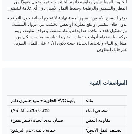
الخلوية الممتازة مع مقاومة دائمة للحشرات، فهو يتحمل عقودًا من
المطر والشمس والرطوبة وضغط النمل الأبيض دون أي علامة للتدهور.
يوفر السطح الأملس المجهز لمسة نهائية لا تشوبها شائبة حول النوافذ -
بدون طلاء مقشر أو بقع فطرية أو تعفن الخشب في الزوايا السفلية.
تم تشكيل غلاف النافذة هذا بدقة بأبعاد متسقة وحواف نظيفة، ويتم
تركيبه باستخدام أدوات وتقنيات النجارة القياسية. مناسب لكل من
مشاريع البناء والتجديد الجديدة حيث يكون الأداء على المدى الطويل
غير قابل للتفاوض.
المواصفات الفنية
مادة
رغوة PVC الخلوية + مبيد حشري دائم
امتصاص الماء
<0.3% (ASTM D570)
مقاومة التعفن
ضمان مدى الحياة (صفر تعفن)
تصنيف النمل الأبيض/
حماية دائمة، عدم الترشيح