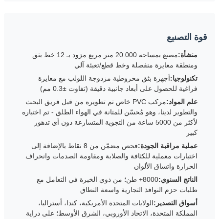
قوة التصنيع
منشأة:
مصنع بمساحة 20.000 متر مربع مزود بـ 12 خط بثق
ومنطقة معايرة منفصلة وخط قطع/تعبئة آلي
تكنولوجيا:
أجهزة بثق مخروطية مزدوجة اللولب مع معايرة
فراغية للحصول على أبعاد جانبية دقيقة (تفاوت ±0.3 مم)
علم المواد:
مركب PVC خاص تم تطويره من قبل فريق البحث
والتطوير لدينا، وهو مُحسّن للمتانة في الهواء الطلق - تم اختباره
لأكثر من 5000 ساعة من التجوية المتسارعة دون أي تدهور
كبير
عملية مراقبة الجودة:
فحص مضمّن من 8 نقاط بالإضافة إلى
اختبارات معملية للكثافة والصلابة ومقاومة الصدمات وانحراف
الحرارة واتساق الألوان
الناتج السنوي:
8000+ طن؛ من ذوي الخبرة في التعامل مع
طلبات حزم النوافذ التجارية واسعة النطاق
أسواق التصدير:
الولايات المتحدة الأمريكية، كندا، أستراليا،
المملكة المتحدة، الاتحاد الأوروبي، الشرق الأوسط؛ على دراية