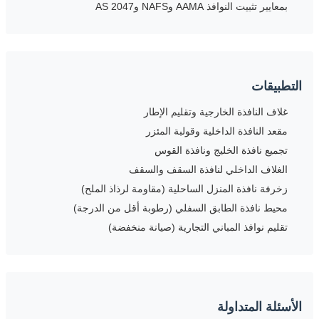
بمعايير تثبيت النوافذ AAMA وNAFS وAS 2047
التطبيقات
غلاف النافذة الخارجية وتقليم الإطار
مقعد النافذة الداخلية وقولبة المئزر
تجميع نافذة الخليج ونافذة القوس
الغلاف الداخلي لنافذة السقف والسقف
زخرفة نافذة المنزل الساحلية (مقاومة لرذاذ الملح)
محيط نافذة الطابق السفلي (رطوبة أقل من الدرجة)
تقليم نوافذ المباني التجارية (صيانة منخفضة)
الأسئلة المتداولة