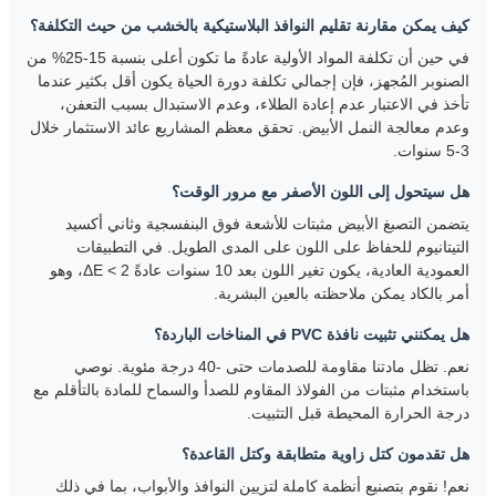
كيف يمكن مقارنة تقليم النوافذ البلاستيكية بالخشب من حيث التكلفة؟
في حين أن تكلفة المواد الأولية عادةً ما تكون أعلى بنسبة 15-25% من
الصنوبر المُجهز، فإن إجمالي تكلفة دورة الحياة يكون أقل بكثير عندما
تأخذ في الاعتبار عدم إعادة الطلاء، وعدم الاستبدال بسبب التعفن،
وعدم معالجة النمل الأبيض. تحقق معظم المشاريع عائد الاستثمار خلال
3-5 سنوات.
هل سيتحول إلى اللون الأصفر مع مرور الوقت؟
يتضمن التصبغ الأبيض مثبتات للأشعة فوق البنفسجية وثاني أكسيد
التيتانيوم للحفاظ على اللون على المدى الطويل. في التطبيقات
العمودية العادية، يكون تغير اللون بعد 10 سنوات عادةً ΔE < 2، وهو
أمر بالكاد يمكن ملاحظته بالعين البشرية.
هل يمكنني تثبيت نافذة PVC في المناخات الباردة؟
نعم. تظل مادتنا مقاومة للصدمات حتى -40 درجة مئوية. نوصي
باستخدام مثبتات من الفولاذ المقاوم للصدأ والسماح للمادة بالتأقلم مع
درجة الحرارة المحيطة قبل التثبيت.
هل تقدمون كتل زاوية متطابقة وكتل القاعدة؟
نعم! نقوم بتصنيع أنظمة كاملة لتزيين النوافذ والأبواب، بما في ذلك