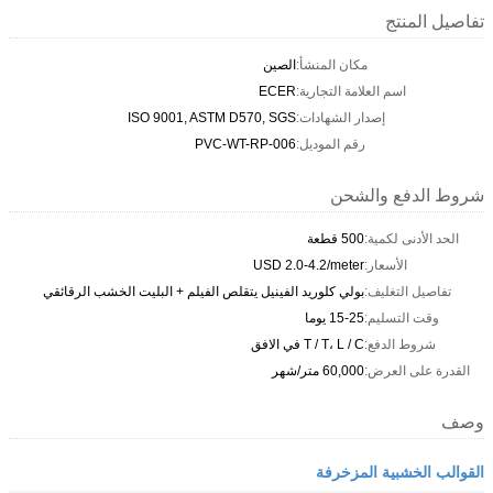
تفاصيل المنتج
مكان المنشأ:
الصين
اسم العلامة التجارية:
ECER
إصدار الشهادات:
ISO 9001, ASTM D570, SGS
رقم الموديل:
PVC-WT-RP-006
شروط الدفع والشحن
الحد الأدنى لكمية:
500 قطعة
الأسعار:
USD 2.0-4.2/meter
تفاصيل التغليف:
بولي كلوريد الفينيل يتقلص الفيلم + البليت الخشب الرقائقي
وقت التسليم:
15-25 يوما
شروط الدفع:
T / T، L / C في الافق
القدرة على العرض:
60,000 متر/شهر
وصف
القوالب الخشبية المزخرفة