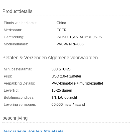
Productdetails
Plaats van herkomst:
China
Merknaam:
ECER
Certificering:
ISO 9001, ASTM D570, SGS
Modelnummer:
PVC-WT-RP-006
Betalen & Verzenden Algemene voorwaarden
Min. bestelaantal:
500 STUKS
Prijs:
USD 2.0-4.2/meter
Verpakking Details:
PVC-krimpfolie + multiplexpallet
Levertijd:
15-25 dagen
Betalingscondities:
T/T, L/C op zicht
Levering vermogen:
60.000 meter/maand
beschrijving
Decoratieve Houten Afgietsels