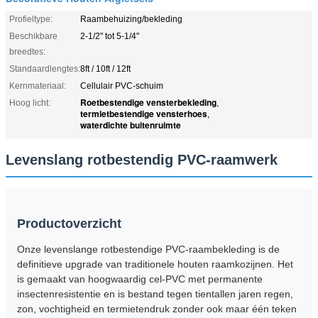
Profieltype:
Raambehuizing/bekleding
Beschikbare
2-1/2" tot 5-1/4"
breedtes:
Standaardlengtes:
8ft / 10ft / 12ft
Kernmateriaal:
Cellulair PVC-schuim
Roetbestendige vensterbekleding
Hoog licht:
,
termietbestendige vensterhoes
,
waterdichte buitenruimte
Levenslang rotbestendig PVC-raamwerk
Productoverzicht
Onze levenslange rotbestendige PVC-raambekleding is de
definitieve upgrade van traditionele houten raamkozijnen. Het
is gemaakt van hoogwaardig cel-PVC met permanente
insectenresistentie en is bestand tegen tientallen jaren regen,
zon, vochtigheid en termietendruk zonder ook maar één teken