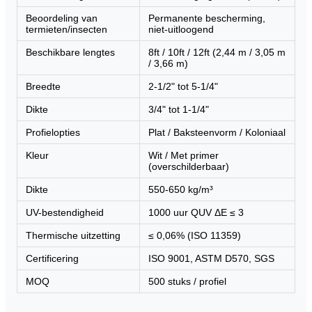
Beoordeling van
Permanente bescherming,
termieten/insecten
niet-uitloogend
Beschikbare lengtes
8ft / 10ft / 12ft (2,44 m / 3,05 m
/ 3,66 m)
Breedte
2-1/2" tot 5-1/4"
Dikte
3/4" tot 1-1/4"
Profielopties
Plat / Baksteenvorm / Koloniaal
Kleur
Wit / Met primer
(overschilderbaar)
Dikte
550-650 kg/m³
UV-bestendigheid
1000 uur QUV ΔE ≤ 3
Thermische uitzetting
≤ 0,06% (ISO 11359)
Certificering
ISO 9001, ASTM D570, SGS
MOQ
500 stuks / profiel