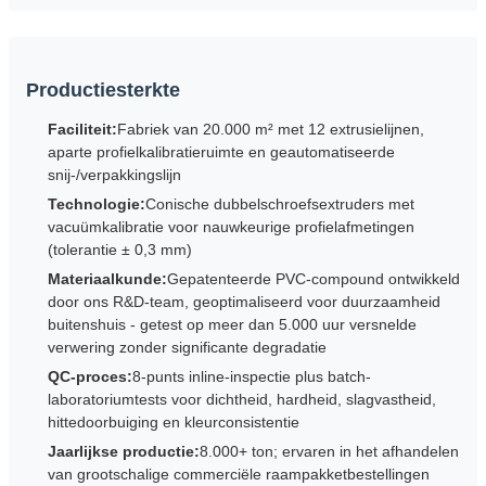
Productiesterkte
Faciliteit:
Fabriek van 20.000 m² met 12 extrusielijnen,
aparte profielkalibratieruimte en geautomatiseerde
snij-/verpakkingslijn
Technologie:
Conische dubbelschroefsextruders met
vacuümkalibratie voor nauwkeurige profielafmetingen
(tolerantie ± 0,3 mm)
Materiaalkunde:
Gepatenteerde PVC-compound ontwikkeld
door ons R&D-team, geoptimaliseerd voor duurzaamheid
buitenshuis - getest op meer dan 5.000 uur versnelde
verwering zonder significante degradatie
QC-proces:
8-punts inline-inspectie plus batch-
laboratoriumtests voor dichtheid, hardheid, slagvastheid,
hittedoorbuiging en kleurconsistentie
Jaarlijkse productie:
8.000+ ton; ervaren in het afhandelen
van grootschalige commerciële raampakketbestellingen