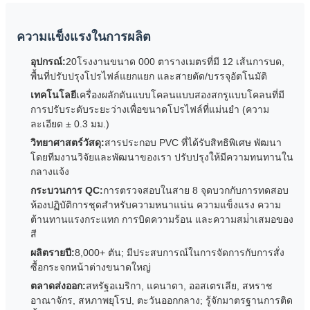
ความแข็งแรงในการผลิต
อุปกรณ์:
20โรงงานขนาด 000 ตารางเมตรที่มี 12 เส้นการบด,
พื้นที่ปรับปรุงโปรไฟล์แยกแยก และสายตัด/บรรจุอัตโนมัติ
เทคโนโลยี
เครื่องผลักดันแบบโคลนแบบสองสกรูแบบโคลนที่มี
การปรับระดับระยะว่างเพื่อขนาดโปรไฟล์ที่แม่นยํา (ความ
ละเอียด ± 0.3 มม.)
วิทยาศาสตร์วัสดุ:
สารประกอบ PVC ที่ได้รับสิทธิพิเศษ พัฒนา
โดยทีมงานวิจัยและพัฒนาของเรา ปรับปรุงให้มีความทนทานใน
กลางแจ้ง
กระบวนการ QC:
การตรวจสอบในสาย 8 จุดบวกกับการทดสอบ
ห้องปฏิบัติการชุดสําหรับความหนาแน่น ความแข็งแรง ความ
ต้านทานแรงกระแทก การบิดความร้อน และความสม่ําเสมอของ
สี
ผลิตรายปี:
8,000+ ตัน; มีประสบการณ์ในการจัดการกับการสั่ง
ซื้อกระจกหน้าต่างขนาดใหญ่
ตลาดส่งออก:
สหรัฐอเมริกา, แคนาดา, ออสเตรเลีย, สหราช
อาณาจักร, สหภาพยุโรป, ตะวันออกกลาง; รู้จักมาตรฐานการติด