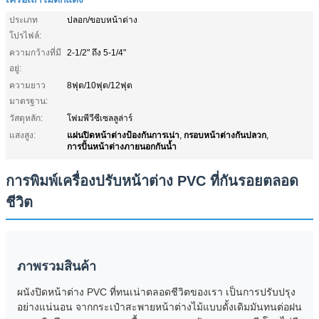
ประเภท
ปลอก/ขอบหน้าต่าง
โปรไฟล์:
ความกว้างที่มี
2-1/2" ถึง 5-1/4"
อยู่:
ความยาว
8ฟุต/10ฟุต/12ฟุต
มาตรฐาน:
วัสดุหลัก:
โฟมพีวีซีเซลลูล่าร์
แผ่นปิดหน้าต่างป้องกันการเน่า
กรอบหน้าต่างกันปลวก
แสงสูง:
,
,
การปั้นหน้าต่างภายนอกกันน้ำ
การพิมพ์เครื่องปรับหน้าต่าง PVC ที่กันรอยตลอด
ชีวิต
ภาพรวมสินค้า
ผนังปิดหน้าต่าง PVC ที่ทนเน่าตลอดชีวิตของเรา เป็นการปรับปรุง
อย่างแน่นอน จากกระเป๋าสะพายหน้าต่างไม้แบบดั้งเดิมมันทนต่อฝน