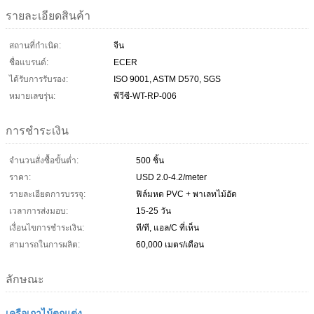
รายละเอียดสินค้า
สถานที่กำเนิด:
จีน
ชื่อแบรนด์:
ECER
ได้รับการรับรอง:
ISO 9001, ASTM D570, SGS
หมายเลขรุ่น:
พีวีซี-WT-RP-006
การชำระเงิน
จำนวนสั่งซื้อขั้นต่ำ:
500 ชิ้น
ราคา:
USD 2.0-4.2/meter
รายละเอียดการบรรจุ:
ฟิล์มหด PVC + พาเลทไม้อัด
เวลาการส่งมอบ:
15-25 วัน
เงื่อนไขการชำระเงิน:
ที/ที, แอล/C ที่เห็น
สามารถในการผลิต:
60,000 เมตร/เดือน
ลักษณะ
เครือเถาไม้ตกแต่ง