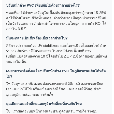
ปรับหน้าต่าง PVC เทียบกับไม้ด้วยราคาอย่างไร?
ขณะที่ค่าใช้จ่ายของวัสดุในเบื้องต้นมักจะสูงกว่าหญ้าพาย 15-25%
ค่าใช้จ่ายในรอบชีวิตทั้งหมดจะต่ํากว่ามาก เมื่อคุณนําการทาสีใหม่
เป็นปัจจัยและการบําบัดแพร่โครงการส่วนใหญ่สามารถทํา ROI ได้
ภายใน 3-5 ปี
มันจะกลายเป็นสีเหลืองเมื่อเวลาผ่านไป?
สีสีขาวประกอบด้วย UV stabilizers และไทเทเนียมไดออกไซด์สําห
รับการเก็บรักษาสีในระยะยาว ในการใช้งานตั้งปกติ การ
เปลี่ยนแปลงสีหลังจาก 10 ปีโดยทั่วไป ΔE < 2,ซึ่งตาของมนุษย์แทบ
จะมองไม่เห็น.
ผมสามารถติดตั้งเครื่องปรับหน้าต่าง PVC ในภูมิอากาศเย็นได้หรือ
ไม่?
ใช่ วัสดุของเรายังคงทนต่อแรงกระแทกได้ถึง -40 องศาเซลเซียส
เราแนะนําให้ใช้เครื่องเชื่อมเหล็กไร้ขัด และปล่อยให้วัสดุเข้ากับ
อุณหภูมิแวดล้อมก่อนการติดตั้ง
คุณมีคอนเดอร์บล็อคและพูลินท์บล็อคที่ตรงกันไหม
ใช่! เราผลิตระบบหน้าต่างและประตูครบครัน รวมถึง รางมุม,