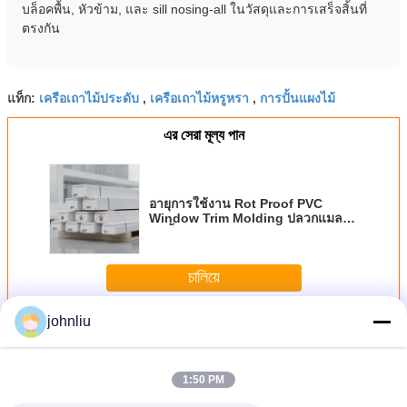
บล็อคพื้น, หัวข้าม, และ sill nosing-all ในวัสดุและการเสร็จสิ้นที่
ตรงกัน
เครือเถาไม้ประดับ
เครือเถาไม้หรูหรา
การปั้นแผงไม้
แท็ก:
,
,
এর সেরা মূল্য পান
อายุการใช้งาน Rot Proof PVC
Window Trim Molding ปลวกแมลง
กันน้ำด้านนอกหน้าต่างปลอก 8ft 10ft
12ft
চালিয়ে
johnliu
เครือเถาไม้ตกแต่ง
มากกว่า
1:50 PM