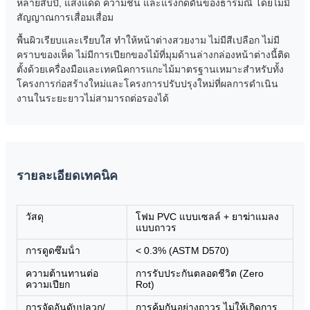
หลายสิบปี, แสงแดด ความชื้น และแรงกดดันของธารมณี โดยไม่มี
สัญญาณการเสื่อมเสื่อม
พื้นผิวเรียบและเรียบใส ทําให้หน้าต่างสวยงาม ไม่มีสีเปลือก ไม่มี
คราบของเห็ด ไม่มีการเปียกของไม้ที่มุมด้านล่างกล่องหน้าต่างนี้ติด
ตั้งด้วยเครื่องมือและเทคนิคการแกะไม้มาตรฐานเหมาะสําหรับทั้ง
โครงการก่อสร้างใหม่และโครงการปรับปรุงใหม่ที่ผลการดําเนิน
งานในระยะยาวไม่สามารถต่อรองได้
รายละเอียดเทคนิค
วัสดุ
โฟม PVC แบบเซลล์ + ยาฆ่าแมลง
แบบถาวร
การดูดซึมน้ํา
< 0.3% (ASTM D570)
ความต้านทานต่อ
การรับประกันตลอดชีวิต (Zero
ความเปียก
Rot)
การจัดอันดับปลวก/
การคุ้มกันอย่างถาวร ไม่ให้เกิดการ