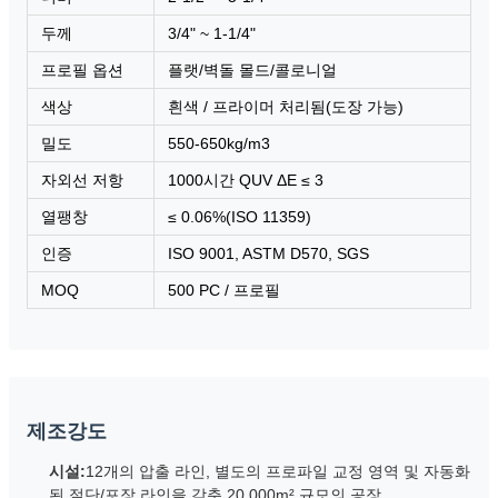
두께
3/4" ~ 1-1/4"
프로필 옵션
플랫/벽돌 몰드/콜로니얼
색상
흰색 / 프라이머 처리됨(도장 가능)
밀도
550-650kg/m3
자외선 저항
1000시간 QUV ΔE ≤ 3
열팽창
≤ 0.06%(ISO 11359)
인증
ISO 9001, ASTM D570, SGS
MOQ
500 PC / 프로필
제조강도
시설:
12개의 압출 라인, 별도의 프로파일 교정 영역 및 자동화
된 절단/포장 라인을 갖춘 20,000m² 규모의 공장