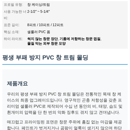
프로필 유형:
창 케이싱/트림
사용 가능한 너
2-1/2" ~ 5-1/4"
비:
표준 길이:
8피트 / 10피트 / 12피트
핵심 소재:
셀룰러 PVC 폼
썩지 않는 창문 장단
기름에 저항하는 창문 껍질
하이 라이트:
,
,
물질 막는 외부 창문 모양
평생 부패 방지 PVC 창 트림 몰딩
제품개요
우리의 평생 부패 방지 PVC 창 트림 몰딩은 전통적인 목재 창 케
이스의 최종 업그레이드입니다. 영구적인 곤충 저항성을 갖춘 프
리미엄 셀룰러 PVC로 제작되어 수십 년 동안의 비, 태양, 습도 및
흰개미의 압력을 단 한 번의 악화 징후도 겪지 않고 견뎌냅니다.
매끄럽고 프라이밍된 표면은 창문 주위에 흠집 없는 마감을 제공
합니다. 페인트가 벗겨지거나 곰팡이 얼룩이 생기지 않으며 하단