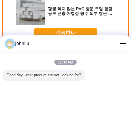
평생 썩지 않는 PVC 창문 트림 폼링
용모 곤충 저항성 방수 외부 창문 케
이스 8ft 10ft 12ft
계속하다
johnliu
장식적인 나무로 되는 조형
더 많은 것
11:32 PM
Good day, what product are you looking for?
물을 위한
주거 장식법을 위
5.4m 5.6m 장식적
작은 2400 밀리미
우호적인 
식적 나무
한 방습 목재 가구
나무 장식 띠는 증
터 장식적 나무 장
실내 장식
 띠
류 몰딩
명 SGS 증명서를
식 띠 PU 폴리우레
장식 띠
댐핑시킵니다
탄계 소재
언어를 바꾸십시오
Korean