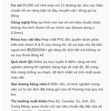
Cơ sở:
20,000 m2 nhà máy với 12 đường ép, khu vực hiệu
chuẩn hồ sơ riêng biệt và dây chuyền cắt / đóng gói tự
động
Công nghệ:
Máy ép hình nón hai vít với hiệu chuẩn chân
không cho kích thước hồ sơ chính xác (khoan dung ±
0,3mm)
Khoa học vật liệu:
Hợp chất PVC độc quyền được phát
triển bởi nhóm R & D của chúng tôi, tối ưu hóa cho độ bền
ngoài trời 测试到5000+ giờ tăng tốc thời tiết mà không có
sự suy thoái đáng kể
Quá trình QC:
Kiểm tra trực tuyến 8 điểm cộng với thử
nghiệm phòng thí nghiệm hàng loạt về mật độ, độ cứng,
khả năng chống va chạm, độ lệch nhiệt và tính nhất quán
màu sắc
Sản lượng hàng năm:
8,000+ tấn; có kinh nghiệm trong
việc xử lý các đơn đặt hàng gói cửa sổ thương mại quy mô
lớn
Thị trường xuất khẩu:
Hoa Kỳ, Canada, Úc, Anh, EU,
Trung Đông; quen thuộc với các tiêu chuẩn lắp đặt cửa sổ