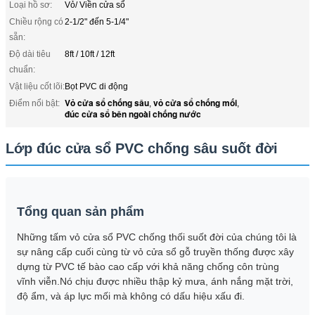
Loại hồ sơ:
Vỏ/ Viền cửa sổ
Chiều rộng có
2-1/2" đến 5-1/4"
sẵn:
Độ dài tiêu
8ft / 10ft / 12ft
chuẩn:
Vật liệu cốt lõi:
Bọt PVC di động
Vỏ cửa sổ chống sâu
vỏ cửa sổ chống mối
Điểm nổi bật:
,
,
đúc cửa sổ bên ngoài chống nước
Lớp đúc cửa sổ PVC chống sâu suốt đời
Tổng quan sản phẩm
Những tấm vỏ cửa sổ PVC chống thối suốt đời của chúng tôi là
sự nâng cấp cuối cùng từ vỏ cửa sổ gỗ truyền thống được xây
dựng từ PVC tế bào cao cấp với khả năng chống côn trùng
vĩnh viễn.Nó chịu được nhiều thập kỷ mưa, ánh nắng mặt trời,
độ ẩm, và áp lực mối mà không có dấu hiệu xấu đi.