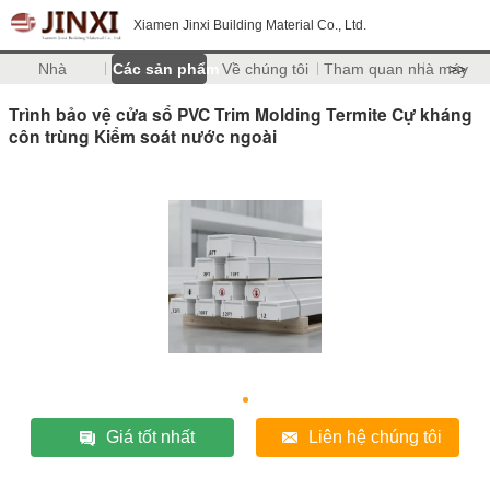
Xiamen Jinxi Building Material Co., Ltd.
Nhà
Các sản phẩm
Về chúng tôi
Tham quan nhà máy
>>
Trình bảo vệ cửa sổ PVC Trim Molding Termite Cự kháng
côn trùng Kiểm soát nước ngoài
Giá tốt nhất
Liên hệ chúng tôi