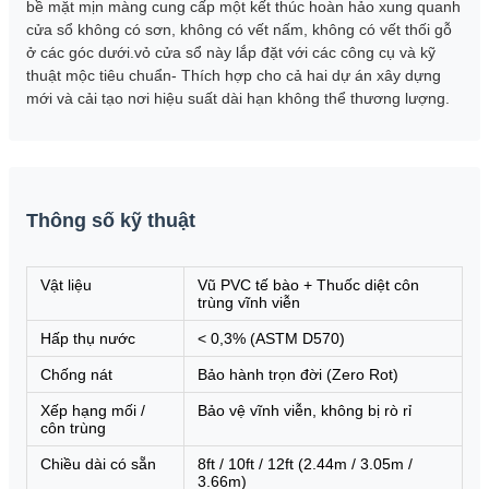
bề mặt mịn màng cung cấp một kết thúc hoàn hảo xung quanh
cửa sổ không có sơn, không có vết nấm, không có vết thối gỗ
ở các góc dưới.vỏ cửa sổ này lắp đặt với các công cụ và kỹ
thuật mộc tiêu chuẩn- Thích hợp cho cả hai dự án xây dựng
mới và cải tạo nơi hiệu suất dài hạn không thể thương lượng.
Thông số kỹ thuật
Vật liệu
Vũ PVC tế bào + Thuốc diệt côn
trùng vĩnh viễn
Hấp thụ nước
< 0,3% (ASTM D570)
Chống nát
Bảo hành trọn đời (Zero Rot)
Xếp hạng mối /
Bảo vệ vĩnh viễn, không bị rò rỉ
côn trùng
Chiều dài có sẵn
8ft / 10ft / 12ft (2.44m / 3.05m /
3.66m)