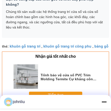
không?
Chúng tôi sản xuất các hệ thống trang trí cửa sổ và cửa sổ
hoàn chỉnh bao gồm các hình hoa góc, các khối đáy, các
đường ngang, và các ngưỡng cửa, tất cả đều phù hợp với vật
liệu và kết thúc.
khuôn gỗ trang trí
khuôn gỗ trang trí công phu
bảng gỗ
thẻ:
,
,
Nhận giá tốt nhất cho
Trình bảo vệ cửa sổ PVC Trim
Molding Termite Cự kháng côn
trùng Kiểm soát nước ngoài
Tiếp tục
johnliu
Mouldings gỗ trang trí
Hơn