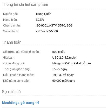
Thông tin chi tiết sản phẩm
Nguồn gốc:
Trung Quốc
Hàng hiệu:
ECER
Chứng nhận:
ISO 9001, ASTM D570, SGS
Số mô hình:
PVC-WT-RP-006
Thanh toán
Số lượng đặt hàng tối thiểu:
500 chiếc
Giá bán:
USD 2.0-4.2/meter
chi tiết đóng gói:
Màng co PVC + Pallet gỗ dán
Thời gian giao hàng:
15-25 ngày
Điều khoản thanh toán:
T/T, L/C trả ngay
Khả năng cung cấp:
60.000 mét/tháng
Sự miêu tả
Mouldings gỗ trang trí