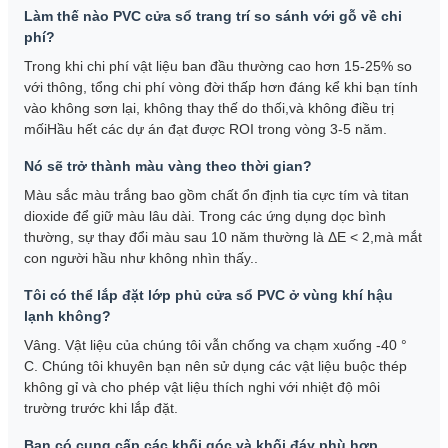
Làm thế nào PVC cửa sổ trang trí so sánh với gỗ về chi
phí?
Trong khi chi phí vật liệu ban đầu thường cao hơn 15-25% so
với thông, tổng chi phí vòng đời thấp hơn đáng kể khi bạn tính
vào không sơn lại, không thay thế do thối,và không điều trị
mốiHầu hết các dự án đạt được ROI trong vòng 3-5 năm.
Nó sẽ trở thành màu vàng theo thời gian?
Màu sắc màu trắng bao gồm chất ổn định tia cực tím và titan
dioxide để giữ màu lâu dài. Trong các ứng dụng dọc bình
thường, sự thay đổi màu sau 10 năm thường là ΔE < 2,mà mắt
con người hầu như không nhìn thấy..
Tôi có thể lắp đặt lớp phủ cửa sổ PVC ở vùng khí hậu
lạnh không?
Vâng. Vật liệu của chúng tôi vẫn chống va chạm xuống -40 °
C. Chúng tôi khuyên bạn nên sử dụng các vật liệu buộc thép
không gỉ và cho phép vật liệu thích nghi với nhiệt độ môi
trường trước khi lắp đặt.
Bạn có cung cấp các khối góc và khối đáy phù hợp