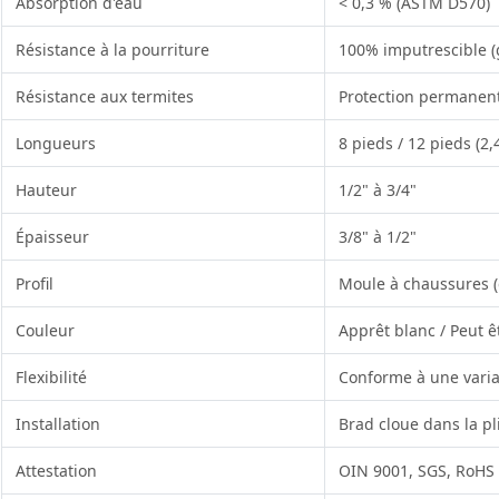
Absorption d'eau
< 0,3 % (ASTM D570)
Résistance à la pourriture
100% imputrescible (g
Résistance aux termites
Protection permanent
Longueurs
8 pieds / 12 pieds (2,
Hauteur
1/2" à 3/4"
Épaisseur
3/8" à 1/2"
Profil
Moule à chaussures (
Couleur
Apprêt blanc / Peut ê
Flexibilité
Conforme à une varia
Installation
Brad cloue dans la pl
Attestation
OIN 9001, SGS, RoHS