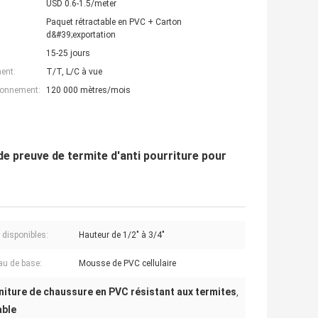
USD 0.6-1.5/meter
Paquet rétractable en PVC + Carton
d&#39;exportation
15-25 jours
ent:
T/T, L/C à vue
ionnement:
120 000 mètres/mois
de preuve de termite d'anti pourriture pour
 disponibles:
Hauteur de 1/2" à 3/4"
au de base:
Mousse de PVC cellulaire
niture de chaussure en PVC résistant aux termites
,
able