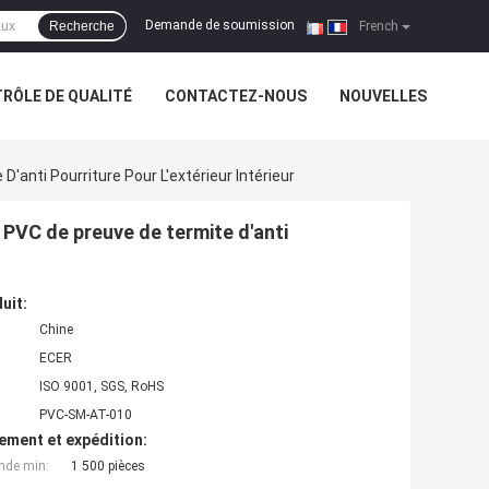
Demande de soumission
Recherche
|
French
RÔLE DE QUALITÉ
CONTACTEZ-NOUS
NOUVELLES
'anti Pourriture Pour L'extérieur Intérieur
 PVC de preuve de termite d'anti
uit:
Chine
ECER
ISO 9001, SGS, RoHS
PVC-SM-AT-010
ement et expédition:
nde min:
1 500 pièces