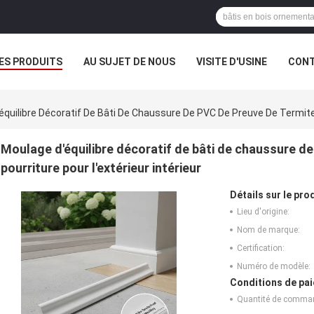
ES PRODUITS
AU SUJET DE NOUS
VISITE D'USINE
CONT
quilibre Décoratif De Bâti De Chaussure De PVC De Preuve De Termite D
Moulage d'équilibre décoratif de bâti de chaussure de
pourriture pour l'extérieur intérieur
Détails sur le prod
Lieu d'origine:
Nom de marque:
Certification:
Numéro de modèle:
Conditions de pai
Quantité de comma