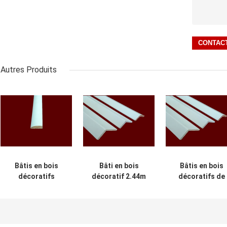
Autres Produits
Bâtis en bois
Bâti en bois
Bâtis en bois
décoratifs
décoratif 2.44m
décoratifs de
d'intérieur de
du poids léger
preuve humide
vieillissement de
6mm pour le
pour les
résistance
bâtiment
bâtiments
favorables à
commerciaux