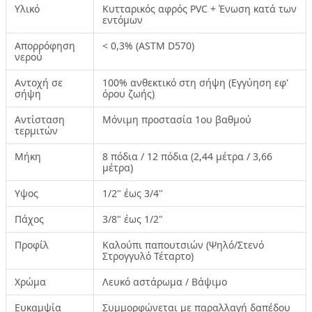
Υλικό
Κυτταρικός αφρός PVC + Ένωση κατά των
εντόμων
Απορρόφηση
< 0,3% (ASTM D570)
νερού
Αντοχή σε
100% ανθεκτικό στη σήψη (Εγγύηση εφ'
σήψη
όρου ζωής)
Αντίσταση
Μόνιμη προστασία 1ου βαθμού
τερμιτών
Μήκη
8 πόδια / 12 πόδια (2,44 μέτρα / 3,66
μέτρα)
Υψος
1/2" έως 3/4"
Πάχος
3/8" έως 1/2"
Προφίλ
Καλούπι παπουτσιών (Ψηλό/Στενό
Στρογγυλό Τέταρτο)
Χρώμα
Λευκό αστάρωμα / Βάψιμο
Ευκαμψία
Συμμορφώνεται με παραλλαγή δαπέδου