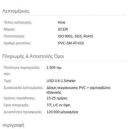
Λεπτομέρειες
Τόπος καταγωγής:
Κίνα
Μάρκα:
ECER
Πιστοποίηση:
ISO 9001, SGS, RoHS
Αριθμό μοντέλου:
PVC-SM-AT-010
Πληρωμής & Αποστολής Όροι
Ποσότητα παραγγελίας
1.500 τεμ
min:
Τιμή:
USD 0.6-1.5/meter
Συσκευασία λεπτομέρειες:
Δέσμη συρρίκνωσης PVC + χαρτοκιβώτιο
εξαγωγής
Χρόνος παράδοσης:
15-25 ημέρες
Όροι πληρωμής:
T/T, L/C εν όψει
Δυνατότητα προσφοράς:
120.000 μέτρα/μήνα
περιγραφή