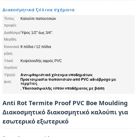
Διακοσμητικά ξύλινα σχήματα
Τύπος
Καλούπι παπουτσιών
προφίλ:
Διαθέσιμα
Ύψος 1/2" έως 3/4".
Μεγέθη:
Κανονικά
8 πόδια / 12 πόδια
μήκη:
Υλικό
Κυψελοειδής αφρός PVC
πυρήνα:
Αντιφθοριστικό χύτευμα υποδημάτων
Υψηλό
,
Προετοιμασία παπουτσιών από PVC αδιάβροχο με
φως:
τερμίτες
Υδατοασφαλής τύπου υποδήματος με βάση
,
Anti Rot Termite Proof PVC Boe Moulding
Διακοσμητικό διακοσμητικό καλούπι για
εσωτερικό εξωτερικό