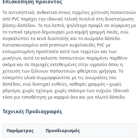
Επισκόπηση προϊόντος
Το αντισηπτικό, ανθεκτικό στους τερμίτες χύτευση παπουτσιών
από PVC παρέχει την ιδανική τελική πινελιά στη διασταύρωση
βάσης-δαπέδου. Το πιο λεπτό, ψηλότερο προφίλ σε σύγκριση με
το τυπικό τρίμηνο δημιουργεί μια κομψή γραμμή σκιάς, ενώ
συγκαλύπτει τα κενά διαστολής και το ανώμαλο δάπεδο.
Κατασκευασμένο από premium κυψελοειδές PVC με
ενσωματωμένη προστασία κατά των τερμιτών και των
μυκήτων, αυτό το καλούπι παπουτσιών παραμένει παρθένο
ακόμα και σε περιοχές εκτεθειμένες στην υγρασία όπου η
χύτευση των ξύλινων παπουτσιών φθείρεται γρήγορα. Το
εύκαμπτο υλικό συμμορφώνεται με τις ανωμαλίες του
δαπέδου, ενώ διατηρεί ευθείες, καθαρές γραμμές—χωρίς
ράγισμα, χωρίς σχίσιμο, χωρίς σκάσιμο των νυχιών. Ιδανικό
τόσο για τοποθέτηση με καρφιά όσο και για πλωτό δάπεδο.
Τεχνικές Προδιαγραφές
Παράμετρος
Προσδιορισμός