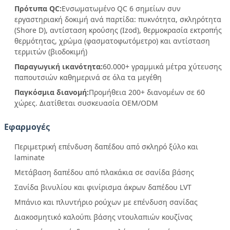
Πρότυπα QC:
Ενσωματωμένο QC 6 σημείων συν
εργαστηριακή δοκιμή ανά παρτίδα: πυκνότητα, σκληρότητα
(Shore D), αντίσταση κρούσης (Izod), θερμοκρασία εκτροπής
θερμότητας, χρώμα (φασματοφωτόμετρο) και αντίσταση
τερμιτών (βιοδοκιμή)
Παραγωγική ικανότητα:
60.000+ γραμμικά μέτρα χύτευσης
παπουτσιών καθημερινά σε όλα τα μεγέθη
Παγκόσμια διανομή:
Προμήθεια 200+ διανομέων σε 60
χώρες. Διατίθεται συσκευασία OEM/ODM
Εφαρμογές
Περιμετρική επένδυση δαπέδου από σκληρό ξύλο και
laminate
Μετάβαση δαπέδου από πλακάκια σε σανίδα βάσης
Σανίδα βινυλίου και φινίρισμα άκρων δαπέδου LVT
Μπάνιο και πλυντήριο ρούχων με επένδυση σανίδας
Διακοσμητικό καλούπι βάσης ντουλαπιών κουζίνας