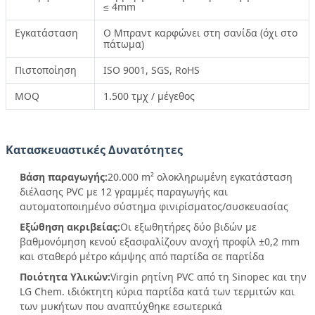
≤ 4mm
Εγκατάσταση
Ο Μπραντ καρφώνει στη σανίδα (όχι στο
πάτωμα)
Πιστοποίηση
ISO 9001, SGS, RoHS
MOQ
1.500 τμχ / μέγεθος
Κατασκευαστικές Δυνατότητες
Βάση παραγωγής:
20.000 m² ολοκληρωμένη εγκατάσταση
διέλασης PVC με 12 γραμμές παραγωγής και
αυτοματοποιημένο σύστημα φινιρίσματος/συσκευασίας
Εξώθηση ακριβείας:
Οι εξωθητήρες δύο βιδών με
βαθμονόμηση κενού εξασφαλίζουν ανοχή προφίλ ±0,2 mm
και σταθερό μέτρο κάμψης από παρτίδα σε παρτίδα
Ποιότητα Υλικών:
Virgin ρητίνη PVC από τη Sinopec και την
LG Chem. ιδιόκτητη κύρια παρτίδα κατά των τερμιτών και
των μυκήτων που αναπτύχθηκε εσωτερικά