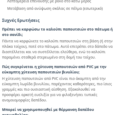
Λεπτομέρεια επένδυσης με ρολό στο κάτω μέρος
Μετάβαση από ανύψωση σκάλας σε πέλμα (εσωτερικό)
Συχνές Ερωτήσεις
Πρέπει να καρφώσω το καλούπι παπουτσιών στο πάτωμα ή
στο σανίδι;
Πάντα να καρφώνετε το καλούπι παπουτσιών στη βάση (ή στην
πλάκα τοίχου), ποτέ στο πάτωμα. Αυτό επιτρέπει στο δάπεδο να
διαστέλλεται και να συστέλλεται ελεύθερα, ενώ το καλούπι
παραμένει σταθερά στερεωμένο στη δομή του τοίχου.
Πώς συγκρίνεται η χύτευση παπουτσιών από PVC με την
εύκαμπτη χύτευση παπουτσιών βινυλίου;
Η χύτευση παπουτσιών από PVC είναι πιο άκαμπτη από την
εύκαμπτη λωρίδα βινυλίου, παρέχοντας καθαρότερες, πιο ίσιες
γραμμές και πιο ουσιαστική αίσθηση. Εξακολουθεί να
προσφέρει αρκετή ευελιξία για να φιλοξενήσει τυπικές
ανομοιομορφίες δαπέδου.
Μπορεί να χρησιμοποιηθεί με θέρμανση δαπέδου
ακτινοβολίας;