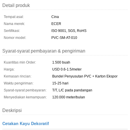
Detail produk
Tempat asal:
Cina
Nama merek:
ECER
Sertifikasi:
ISO 9001, SGS, RoHS
Nomor model:
PVC-SM-AT-010
Syarat-syarat pembayaran & pengiriman
Kuantitas min Order:
1.500 buah
Harga:
USD 0.6-1.5/meter
Kemasan rincian:
Bundel Penyusutan PVC + Karton Ekspor
Waktu pengiriman:
15-25 hari
Syarat-syarat pembayaran:
T/T, L/C pada pandangan
Menyediakan kemampuan:
120.000 meter/bulan
Deskripsi
Cetakan Kayu Dekoratif