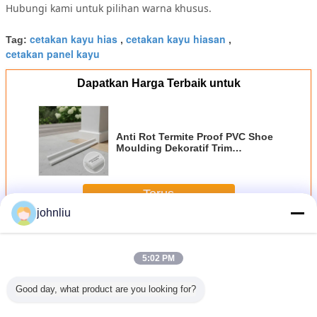
Hubungi kami untuk pilihan warna khusus.
cetakan kayu hias
cetakan kayu hiasan
Tag:
,
,
cetakan panel kayu
Dapatkan Harga Terbaik untuk
Anti Rot Termite Proof PVC Shoe
Moulding Dekoratif Trim
Moulding untuk Interior Exterior
Terus
johnliu
Cetakan Kayu Dekoratif
Lebih
5:02 PM
Good day, what product are you looking for?
n Kayu
Cetakan Mebel
5.4m 5.6m
Cetakan Kayu
Penu