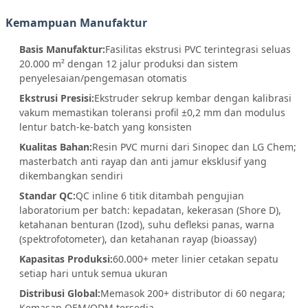
Kemampuan Manufaktur
Basis Manufaktur:
Fasilitas ekstrusi PVC terintegrasi seluas
20.000 m² dengan 12 jalur produksi dan sistem
penyelesaian/pengemasan otomatis
Ekstrusi Presisi:
Ekstruder sekrup kembar dengan kalibrasi
vakum memastikan toleransi profil ±0,2 mm dan modulus
lentur batch-ke-batch yang konsisten
Kualitas Bahan:
Resin PVC murni dari Sinopec dan LG Chem;
masterbatch anti rayap dan anti jamur eksklusif yang
dikembangkan sendiri
Standar QC:
QC inline 6 titik ditambah pengujian
laboratorium per batch: kepadatan, kekerasan (Shore D),
ketahanan benturan (Izod), suhu defleksi panas, warna
(spektrofotometer), dan ketahanan rayap (bioassay)
Kapasitas Produksi:
60.000+ meter linier cetakan sepatu
setiap hari untuk semua ukuran
Distribusi Global:
Memasok 200+ distributor di 60 negara;
Kemasan OEM/ODM tersedia