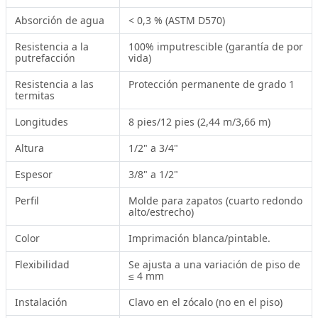
Absorción de agua
< 0,3 % (ASTM D570)
Resistencia a la
100% imputrescible (garantía de por
putrefacción
vida)
Resistencia a las
Protección permanente de grado 1
termitas
Longitudes
8 pies/12 pies (2,44 m/3,66 m)
Altura
1/2" a 3/4"
Espesor
3/8" a 1/2"
Perfil
Molde para zapatos (cuarto redondo
alto/estrecho)
Color
Imprimación blanca/pintable.
Flexibilidad
Se ajusta a una variación de piso de
≤ 4 mm
Instalación
Clavo en el zócalo (no en el piso)