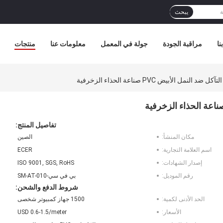
يبحث
نا
مراقبة الجودة
جولة في المعمل
معلومات عنا
منتجات
لنمل الأبيض PVC صناعة الحذاء الزخرفية
تفاصيل المنتج:
مكان المنشأ:
الصين
اسم العلامة التجارية:
ECER
إصدار الشهادات:
ISO 9001, SGS, RoHS
رقم الموديل:
بي في سي-SM-AT-010
شروط الدفع والشحن:
الحد الأدنى لكمية:
1500 جهاز كمبيوتر شخصى
الأسعار:
USD 0.6-1.5/meter