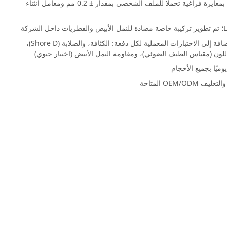
تضمن أجهزة البثق ذات اللولب المزدوج المزودة بمعايرة فراغية تحملًا للملف الشخصي بمقدار ± 0.2 مم ومعامل انثناء
مراقبة الجودة المضمنة من 6 نقاط بالإضافة إلى الاختبارات المعملية لكل دفعة: الكثافة، والصلابة (Shore D)،