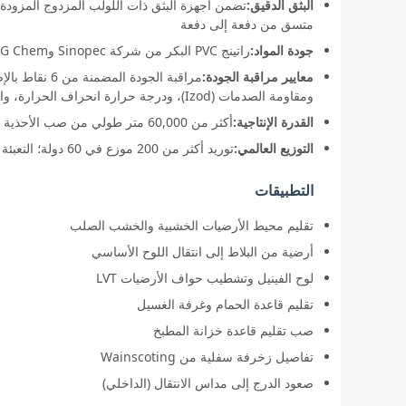
البثق الدقيق:
متسق من دفعة إلى دفعة
جودة المواد:
راتينج PVC البكر من شركة Sinopec وLG Chem؛ تم تطوير تركيبة خاصة مضادة للنمل الأبيض والفطريات داخل الشركة
معايير مراقبة الجودة:
ومقاومة الصدمات (Izod)، ودرجة حرارة انحراف الحرارة، واللون (مقياس الطيف الضوئي)، ومقاومة النمل الأبيض (اختبار حيوي)
القدرة الإنتاجية:
أكثر من 60,000 متر طولي من صب الأحذية يوميًا بجميع الأحجام
التوزيع العالمي:
توريد أكثر من 200 موزع في 60 دولة؛ التعبئة والتغليف OEM/ODM المتاحة
التطبيقات
تقليم محيط الأرضيات الخشبية والخشب الصلب
أرضية من البلاط إلى انتقال اللوح الأساسي
لوح الفينيل وتشطيب حواف الأرضيات LVT
تقليم قاعدة الحمام وغرفة الغسيل
صب تقليم قاعدة خزانة المطبخ
تفاصيل زخرفة سفلية من Wainscoting
صعود الدرج إلى مداس الانتقال (الداخلي)