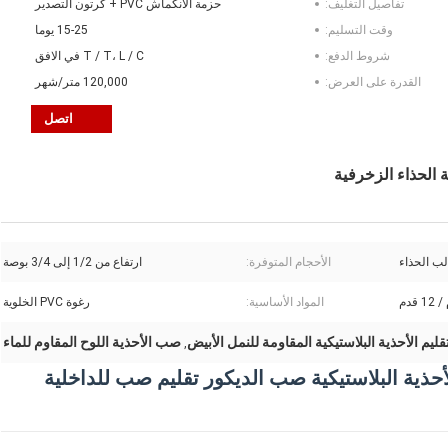
تفاصيل التغليف:
حزمة الانكماش PVC + كرتون التصدير
وقت التسليم:
15-25 يوما
شروط الدفع:
T / T، L / C في الافق
القدرة على العرض:
120,000 متر/شهر
اتصل
لب الحذاء
الأحجام المتوفرة:
ارتفاع من 1/2 إلى 3/4 بوصة
المواد الأساسية:
رغوة PVC الخلوية
قليم الأحذية البلاستيكية المقاومة للنمل الأبيض
صب الأحذية اللوح المقاوم للماء
,
أحذية البلاستيكية صب الديكور تقليم صب للداخلية