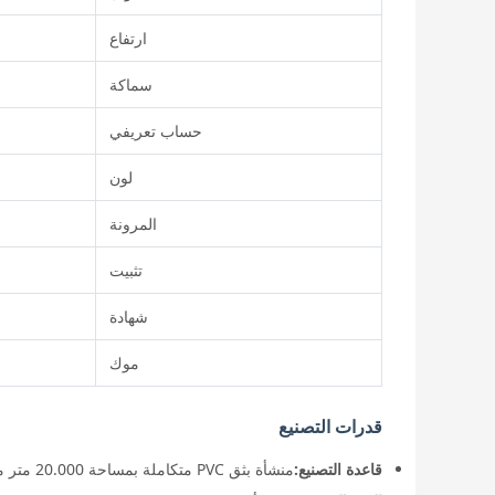
ارتفاع
سماكة
حساب تعريفي
لون
المرونة
تثبيت
شهادة
موك
قدرات التصنيع
قاعدة التصنيع:
منشأة بثق PVC متكاملة بمساحة 20.000 متر مربع مع 12 خط إنتاج ونظام تشطيب/تعبئة آلي