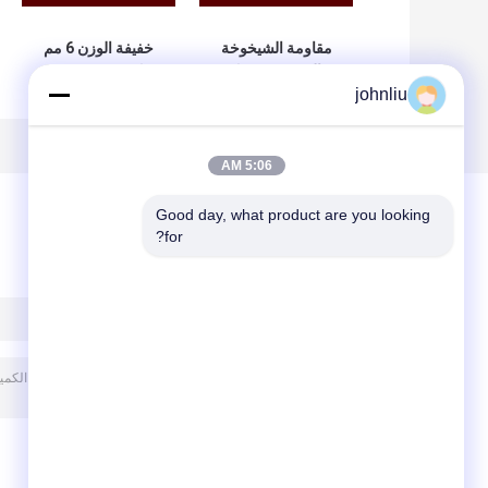
مقاومة الشيخوخة
خفيفة الوزن 6 مم
قوالب خشبية ديكور
ديكور خشبي صب
johnliu
داخلي صديقة للبيئة
2.44 م للبناء
5:06 AM
Good day, what product are you looking 
for?
ترك رسالة