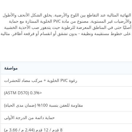
لأبيض اللمسة النهائية المثالية عند التقاطع بين اللوح والأرضية. يخلق الشكل الأنحف والأطول
مقارنة بالربع القياسي خط ظل أنيق مع إخفاء فجوات التوسع والأرضيات غير المستوية. مصنوع من مادة PVC الخلوية الممتازة مع حماية
 أصليًا حتى في المناطق المعرضة للرطوبة حيث يتدهور صب الأحذية الخشبية
ظ على خطوط مستقيمة ونظيفة - بدون تشقق أو انقسام أو فرقعة أظافر. مثالية
مواصفة
رغوة PVC الخلوية + مركب مضاد للحشرات
<0.3% (ASTM D570)
مقاومة للعفن بنسبة 100% (ضمان مدى الحياة)
حماية دائمة من الدرجة الأولى
8 قدم / 12 قدم (2.44 م / 3.66 م)