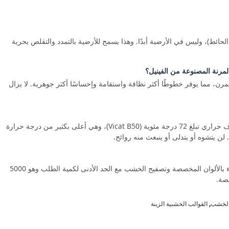
لحائط)، وليس في الأرضية أبدًا. وهذا يسمح للأرضية بالتمدد والتقلص بحرية
المرنة المصنوعة من الفينيل؟
ريط الفينيل المرن، مما يوفر خطوطًا أكثر نظافة واستقامة وإحساسًا أكثر جوهرية. لا يزال
نعم. تتميز قوالب الأحذية البلاستيكية لدينا بدرجة حرارة انحراف حراري تبلغ 72 درجة مئوية (Vicat B50)، وهي أعلى بكثير من درجة حرارة
العرض القياسي مُجهز باللون الأبيض. نحن نقدم خدمات الطلاء بالألوان المخصصة وتصفيح الخشب مع الحد الأدنى لكمية الطلب وهو 5000
صة.
,
 الخشب
القوالب الخشبية الزينة