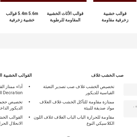
قوالب خشبية
قوالب الأثاث الخشبية
5.4m 5.6m قوالب
زخرفية مقاومة
المقاومة للرطوبة
خشبية زخرفية
للرطوبة للمباني
للديكورات السكنية
مقاومة الرطوبة
التجارية
شهادة SGS
صب الخشب غلاف
القوالب الخشبية ا
تخصيص الخشب غلاف صب تصدير التعبئة
أداء ممتاز ال
القياسية للديكور
Decration السكنية
ممتازة مقاومة للتآكل الخشب غلاف الغلاف
تخصيص حجم ا
مواد صديقة للبيئة
الديكور الداخ
مقاومة للحرارة الباب الباب الغلاف غلاف اللون
القوالب الخش
الكلاسيكي النوع
الانحلال الحر