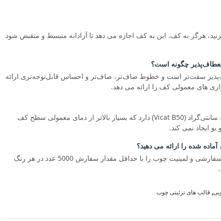
نید، هرگز به کف. این به کف اجازه می دهد تا آزادانه منبسط و منقبض شود
وینیل انعطاف‌پذیر سفت‌تر است و خطوط صاف‌تر، صاف‌تر و احساس قابل‌توجه‌تری ارائه
اری های معمولی کف را ارائه می دهد.
بله. قالب‌گیری کفش PVC ما دمای انحراف حرارتی 72 درجه سانتی‌گراد (Vicat B50) دارد که بسیار بالاتر از دمای معمولی سطح کف
 آماده شده را ارائه می دهید؟
پیشنهاد استاندارد به رنگ سفید است. ما خدمات رنگ آمیزی سفارشی و لمینیت چوب را با حداقل مقدار سفارش 5000 عدد در هر رنگ
,
وبی
قالب های تزئینی چوب