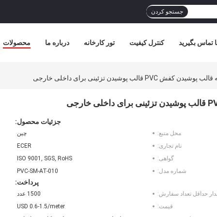
جستجو کردن
ا تماس بگیرید
کنترل کیفیت
تور کارخانه
درباره ما
محصولات
 قالب پوشیدن تزئینی برای داخلی خارجی
جزئیات محصول:
محل منبع:
چین
نام تجاری:
ECER
گواهی:
ISO 9001, SGS, RoHS
شماره مدل:
PVC-SM-AT-010
پرداخت:
دار حداقل تعداد سفارش:
1500 عدد
قیمت:
USD 0.6-1.5/meter