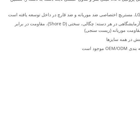
6 نقطه QC درون خطی به همراه آزمایش آزمایشگاهی در هر دسته: چگالی، سختی (Shore D)، مقاومت در برابر