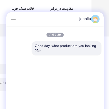
مقاومت در برابر
قالب سبک چوبی
پیری قالب های چوبی
تزئینی وزن 6 میلی
johnliu
تزئینی داخلی محیط
متر 2.44 متر برای
زیست دوستانه
ساختمان
2:20 AM
Good day, what product are you looking 
for?
پیغام بگذارید