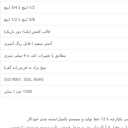
1/2 اینچ تا 3/4 اینچ
3/8 اینچ تا 1/2 اینچ
قالب کفش (بلند/ دور باریک)
آستر سفید / قابل رنگ آمیزی
مطابق با تغییرات کف ≤ 4 میلی متری
میخ براد به قرنیز (نه کف)
ISO 9001، SGS، RoHS
1500 عدد / سایز
اکسترودرهای دو پیچ با کالیبراسیون خلاء تحمل پروفیل ± 0.2 میلی متر و مدول خمشی ثابت دسته به دسته را تضمین