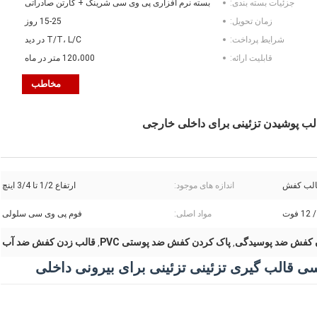
جزئیات بسته بندی:
بسته نرم افزاری پی وی سی شرینک + کارتن صادراتی
زمان تحویل:
15-25 روز
شرایط پرداخت:
T/T، L/C در دید
قابلیت ارائه:
120،000 متر در ماه
مخاطب
الب کفش
اندازه های موجود:
ارتفاع 1/2 تا 3/4 اینچ
مواد اصلی:
فوم پی وی سی سلولی
 کفش ضد پوسیدگی
پاک کردن کفش ضد پوستی PVC
قالب زدن کفش ضد آب
,
,
الب گیری تزئینی تزئینی برای بیرونی داخلی