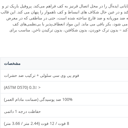
ما، نقطه پایانی ایده‌آل را در محل اتصال قرنیز به کف فراهم می‌کند. پروفیل باریک تر و
کند و در عین حال شکاف های انبساط و کف ناهموار را پنهان می کند. این قالب
 ضد موریانه و ضد قارچ ساخته شده است، حتی در مناطقی که در معرض
ود، بکر باقی می ماند. این مواد انعطاف‌پذیر با بی‌نظمی‌های کف
ند – بدون ترک خوردن، بدون شکافتن، بدون ترکیدن ناخن. مناسب برای
مشخصات
فوم پی وی سی سلولی + ترکیب ضد حشرات
< 0.3٪ (ASTM D570)
100% ضد پوسیدگی (ضمانت مادام العمر)
حفاظت درجه 1 دائمی
8 فوت / 12 فوت (2.44 متر / 3.66 متر)