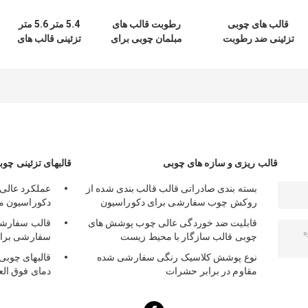
قالب های چوبی
رطوبت قالب های
5.4 متر 5.6 متر
تزئینی ضد رطوبت
مبلمان چوبی برای
تزئینی قالب های
برای ساختمان های
تصمیم گیری
چوبی Damp Proof
تجاری
مسکونی
SGS Certificate
قالب ریزی و سازه های چوبی
قالبهای تزئینی چوب
بسته بندی صادراتی قالب قالب بندی شده از
عملکرد عالی 
روکش چوب سفارشی برای دکوراسیون
دکوراسیون 
قابلیت ضد خوردگی عالی چوب پوشش های
قالب سفارشی 
چوبی قالب سازگار با محیط زیست
سفارشی برای
نوع پوشش کلاسیک رنگی سفارشی شده
قالبهای چوبی ت
مقاوم در برابر حشرات
دمای فوق العاد