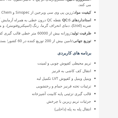
می کنند.
کیفیت مواد:
رزین پی وی سی ویرجین از Sinopec و LG Chem. مستربچ اختصاصی ضد موریانه و ضد قارچ در داخل توسعه یافته است
استانداردهای QC:
ضربه (Izod)، دمای انحراف گرما، رنگ (اسپکتروفتومتر)، و مقاومت موریانه (زیست سنجی)
ظرفیت تولید:
روزانه بیش از 60000 متر خطی قالب گیری کفش در همه سایزها
توزیع جهانی:
تامین بیش از 200 توزیع کننده در 60 کشور؛ بسته بندی OEM/ODM موجود است
برنامه های کاربردی
تریم محیطی کفپوش چوبی و لمینت
انتقال کف کاشی به قرنیز
وینیل وینیل و کفپوش LVT تکمیل لبه
تزئینات تخته قرنیز حمام و رختشویی
قالب گیری تزئینی پایه کابینت آشپزخانه
جزئیات تریم زیرین با چرخش
انتقال پله به پله (داخلی)