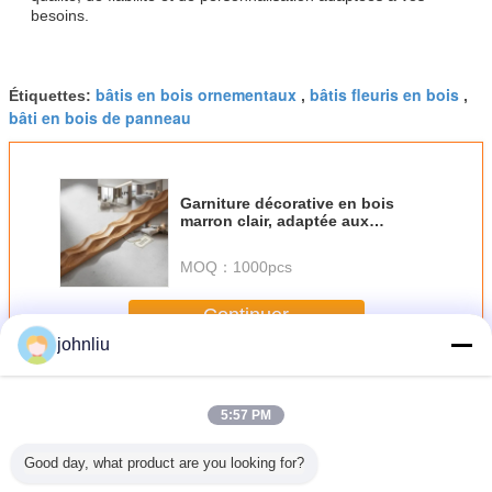
besoins.
bâtis en bois ornementaux
bâtis fleuris en bois
Étiquettes:
,
,
bâti en bois de panneau
Garniture décorative en bois
marron clair, adaptée aux
besoins de décoration intérieure
résidentielle, commerciale et
MOQ：
1000pcs
hôtelière
Continuer
johnliu
Bâtis en bois décoratifs
Plus
5:57 PM
Good day, what product are you looking for?