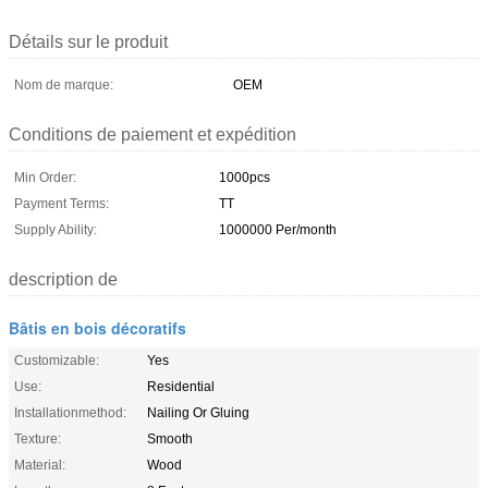
Détails sur le produit
Nom de marque:
OEM
Conditions de paiement et expédition
Min Order:
1000pcs
Payment Terms:
TT
Supply Ability:
1000000 Per/month
description de
Bâtis en bois décoratifs
Customizable:
Yes
Use:
Residential
Installationmethod:
Nailing Or Gluing
Texture:
Smooth
Material:
Wood