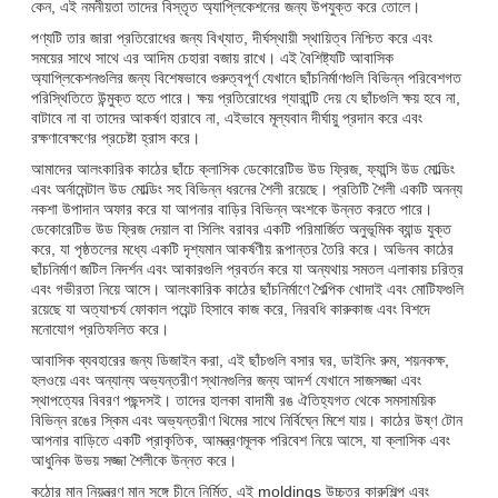
কেন, এই নমনীয়তা তাদের বিস্তৃত অ্যাপ্লিকেশনের জন্য উপযুক্ত করে তোলে।
পণ্যটি তার জারা প্রতিরোধের জন্য বিখ্যাত, দীর্ঘস্থায়ী স্থায়িত্ব নিশ্চিত করে এবং
সময়ের সাথে সাথে এর আদিম চেহারা বজায় রাখে। এই বৈশিষ্ট্যটি আবাসিক
অ্যাপ্লিকেশনগুলির জন্য বিশেষভাবে গুরুত্বপূর্ণ যেখানে ছাঁচনির্মাণগুলি বিভিন্ন পরিবেশগত
পরিস্থিতিতে উন্মুক্ত হতে পারে। ক্ষয় প্রতিরোধের গ্যারান্টি দেয় যে ছাঁচগুলি ক্ষয় হবে না,
বাটাবে না বা তাদের আকর্ষণ হারাবে না, এইভাবে মূল্যবান দীর্ঘায়ু প্রদান করে এবং
রক্ষণাবেক্ষণের প্রচেষ্টা হ্রাস করে।
আমাদের আলংকারিক কাঠের ছাঁচে ক্লাসিক ডেকোরেটিভ উড ফ্রিজ, ফ্যান্সি উড মোল্ডিং
এবং অর্নামেন্টাল উড মোল্ডিং সহ বিভিন্ন ধরনের শৈলী রয়েছে। প্রতিটি শৈলী একটি অনন্য
নকশা উপাদান অফার করে যা আপনার বাড়ির বিভিন্ন অংশকে উন্নত করতে পারে।
ডেকোরেটিভ উড ফ্রিজ দেয়াল বা সিলিং বরাবর একটি পরিমার্জিত অনুভূমিক ব্যান্ড যুক্ত
করে, যা পৃষ্ঠতলের মধ্যে একটি দৃশ্যমান আকর্ষণীয় রূপান্তর তৈরি করে। অভিনব কাঠের
ছাঁচনির্মাণ জটিল নিদর্শন এবং আকারগুলি প্রবর্তন করে যা অন্যথায় সমতল এলাকায় চরিত্র
এবং গভীরতা নিয়ে আসে। আলংকারিক কাঠের ছাঁচনির্মাণে শৈল্পিক খোদাই এবং মোটিফগুলি
রয়েছে যা অত্যাশ্চর্য ফোকাল পয়েন্ট হিসাবে কাজ করে, নিরবধি কারুকাজ এবং বিশদে
মনোযোগ প্রতিফলিত করে।
আবাসিক ব্যবহারের জন্য ডিজাইন করা, এই ছাঁচগুলি বসার ঘর, ডাইনিং রুম, শয়নকক্ষ,
হলওয়ে এবং অন্যান্য অভ্যন্তরীণ স্থানগুলির জন্য আদর্শ যেখানে সাজসজ্জা এবং
স্থাপত্যের বিবরণ পছন্দসই। তাদের হালকা বাদামী রঙ ঐতিহ্যগত থেকে সমসাময়িক
বিভিন্ন রঙের স্কিম এবং অভ্যন্তরীণ থিমের সাথে নির্বিঘ্নে মিশে যায়। কাঠের উষ্ণ টোন
আপনার বাড়িতে একটি প্রাকৃতিক, আমন্ত্রণমূলক পরিবেশ নিয়ে আসে, যা ক্লাসিক এবং
আধুনিক উভয় সজ্জা শৈলীকে উন্নত করে।
কঠোর মান নিয়ন্ত্রণ মান সঙ্গে চীনে নির্মিত, এই moldings উচ্চতর কারুশিল্প এবং