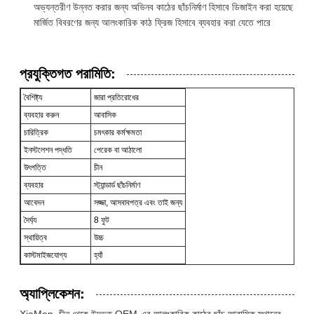
অভ্যন্তরীণ উন্নত করার জন্য অভিনব কাঠের ছাঁচনির্মাণ হিসাবে ডিজাইন করা হয়েছে
মার্জিত বিবরণের জন্য আলংকারিক কাঠ ফ্রিজ হিসাবে ব্যবহার করা যেতে পারে
প্রযুক্তিগত পরামিতি:
বৈশিষ্ট্য
জারা প্রতিরোধের
ব্যবহার করুন
আবাসিক
চারিত্রিক
চমৎকার কর্মক্ষমতা
ইনস্টলেশন পদ্ধতি
পেরেক বা আঠালো
উৎপত্তি
চীন
ব্যবহার
স্ট্যান্ডার্ড ছাঁচনির্মাণ
আবেদন
সজ্জা, আসবাবপত্র এবং তাই জন্য
দৈর্ঘ্য
8 ফুট
স্থায়িত্ব
উচ্চ
কাস্টমাইজযোগ্য
হ্যাঁ
অ্যাপ্লিকেশন:
XiaMen, চীন থেকে উদ্ভূত OEM-এর আলংকারিক কাঠের ছাঁচ আবাসিক স্থানের