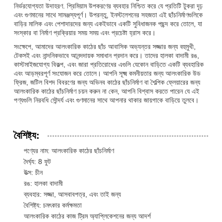
নির্ভরযোগ্যতা উদাহরণ. প্রিমিয়াম উপকরণের ব্যবহার নিশ্চিত করে যে প্রতিটি টুকরা দৃঢ়
এবং গুণমানের সাথে সামঞ্জস্যপূর্ণ। উপরন্তু, ইনস্টলেশনের সহজতা এই ছাঁচনির্মাণগুলিকে
বাড়ির মালিক এবং পেশাদারদের জন্য একইভাবে একটি সুবিধাজনক পছন্দ করে তোলে, যা
সংস্কার বা নির্মাণ প্রক্রিয়ার সময় সময় এবং প্রচেষ্টা হ্রাস করে।
সংক্ষেপে, আমাদের আলংকারিক কাঠের ছাঁচ আবাসিক অভ্যন্তর সজ্জার জন্য বহুমুখী,
টেকসই এবং নান্দনিকভাবে আনন্দদায়ক সমাধান প্রদান করে। তাদের হালকা বাদামী রঙ,
কাস্টমাইজযোগ্য বিকল্প, এবং জারা প্রতিরোধের এগুলি যেকোন বাড়িতে একটি ব্যবহারিক
এবং আড়ম্বরপূর্ণ সংযোজন করে তোলে। আপনি সূক্ষ্ম কমনীয়তার জন্য আলংকারিক উড
ফ্রিজ, জটিল বিশদ বিবরণের জন্য অভিনব কাঠের ছাঁচনির্মাণ বা শৈল্পিক ফ্লেয়ারের জন্য
আলংকারিক কাঠের ছাঁচনির্মাণ চয়ন করুন না কেন, আপনি বিশ্বাস করতে পারেন যে এই
পণ্যগুলি নিরবধি সৌন্দর্য এবং গুণমানের সাথে আপনার থাকার জায়গাকে বাড়িয়ে তুলবে।
বৈশিষ্ট্য:
পণ্যের নাম: আলংকারিক কাঠের ছাঁচনির্মাণ
দৈর্ঘ্য: 8 ফুট
উত্স: চীন
রঙ: হালকা বাদামী
ব্যবহার: সজ্জা, আসবাবপত্র, এবং তাই জন্য
বৈশিষ্ট্য: চমৎকার কর্মক্ষমতা
আলংকারিক কাঠের কাজ ট্রিম অ্যাপ্লিকেশনের জন্য আদর্শ