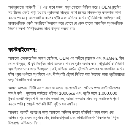
অর্থপ্রদানের শর্তাবলী TT এর সাথে সহজ, মসৃণ লেনদেন নিশ্চিত করে। OEM ব্র্যান্ডিং
সহ চীনের একটি পণ্য হওয়ায় গ্রাহকরা সাধ্যের সাথে মিলিত মানসম্পন্ন কারুকাজ আশা
করতে পারেন। আলংকারিক কাঠের ছাঁটা এবং অভিনব কাঠের ছাঁচনির্মাণের সংমিশ্রণ এই
ঢালাইগুলিকে একটি অপরিহার্য উপাদান করে তোলে যে কেউ তাদের আবাসিক স্থানগুলিকে
নিরবধি নকশা বৈশিষ্ট্যগুলির সাথে উন্নত করতে চায়৷
কাস্টমাইজেশন:
আমাদের ডেকোরেটিভ উডেন মোল্ডিংস, OEM এর অধীনে ব্র্যান্ডেড এবং XiaMen, চীন
থেকে উদ্ভূত, 8 ফুট দৈর্ঘ্যের সাথে চমৎকার পারফরম্যান্স অফার করে, স্ট্যান্ডার্ড ছাঁচনির্মাণ
অ্যাপ্লিকেশনের জন্য উপযুক্ত। এই অভিনব কাঠের ছাঁচগুলি আপনার আলংকারিক কাঠের
ছাঁটা প্রকল্পগুলিতে স্থায়িত্ব এবং দীর্ঘস্থায়ী সৌন্দর্য নিশ্চিত করে উচ্চতর জারা প্রতিরোধের
জন্য ডিজাইন করা হয়েছে।
আমরা আপনার নির্দিষ্ট নকশা এবং আকারের প্রয়োজনীয়তা মেটাতে পণ্য কাস্টমাইজেশন
সমর্থন করি। ন্যূনতম অর্ডারের পরিমাণ 1000pcs এবং প্রতি মাসে 1,000,000
টুকরা একটি শক্তিশালী সরবরাহ ক্ষমতা সহ, আমরা দক্ষতার সাথে বড় অর্ডারগুলি পূরণ
করতে পারি। পেমেন্ট শর্তাবলী টিটি গৃহীত সহ নমনীয়।
আপনার পরবর্তী প্রকল্পের জন্য আমাদের অভিনব কাঠের ছাঁচনির্মাণ চয়ন করুন এবং
আপনার প্রয়োজন অনুসারে মান, নির্ভরযোগ্যতা এবং কাস্টমাইজেশন বিকল্পগুলির নিখুঁত
মিশ্রণের অভিজ্ঞতা নিন।