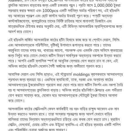
নান্দনিক আবেদন বাড়ানোর জন্য একটি চমৎকার পছন্দ। প্রতি মাসে 1,000,000 টুকরা
সরবরাহ করার ক্ষমতা এবং 1000pcs একটি সর্বনিম্ন অর্ডার পরিমাণ সহ, এই ছাঁচগুলি
বড় আকারের প্রকল্প এবং ছোট কাস্টম অর্ডার উভয়ই পূরণ করে। পণ্যটি অত্যন্ত
কাস্টমাইজযোগ্য, ক্লায়েন্টদের তাদের নির্দিষ্ট চাহিদার সাথে মানানসই ডিজাইন এবং
মাত্রাগুলিকে টেইলার করার অনুমতি দেয়, এটি বিভিন্ন আলংকারিক অ্যাপ্লিকেশনের জন্য
আদর্শ করে তোলে।
এই ছাঁচগুলি মার্জিত আলংকারিক কাঠের ছাঁটা হিসাবে কাজ করে যা প্লেইন দেয়াল, সিলিং
এবং আসবাবপত্রকে পরিশীলিত, দৃষ্টিকটু উপাদানে রূপান্তর করতে পারে। তাদের
বহুমুখিতা তাদের বসার ঘর, খাবারের জায়গা, শয়নকক্ষ এবং এমনকি হোম অফিসে ব্যবহারের
জন্য নিখুঁত করে তোলে যেখানে জটিল বিবরণ সামগ্রিক অভ্যন্তর নকশাকে উন্নত করতে
পারে। আপনি একটি ক্লাসিক স্পর্শ বা আধুনিক ফ্লেয়ার যোগ করতে চান না কেন, এই
অভিনব কাঠের ছাঁচগুলি যেকোন শৈলী অর্জনের জন্য নমনীয়তা প্রদান করে।
আবাসিক দেয়াল এবং সিলিং ছাড়াও, এই স্ট্যান্ডার্ড moldings ব্যাপকভাবে আসবাবপত্র
প্রসাধন জন্য ব্যবহৃত হয়। এগুলিকে ক্যাবিনেট, তাক, দরজা এবং অন্যান্য কাঠের
আসবাবপত্রের টুকরোগুলিতে প্রয়োগ করা যেতে পারে যাতে জটিল নিদর্শন এবং নকশা তৈরি
হয় যা আসবাবপত্রের নান্দনিকতা বাড়ায়। অভিনব কাঠের ছাঁচনির্মাণ টেক্সচার এবং গভীরতা
যোগ করতে সাহায্য করে, যেকোন ঘরে আসবাবপত্রকে স্টেটমেন্ট টুকরা হিসাবে আলাদা
করে তোলে।
আলংকারিক কাঠের মোল্ডিংগুলি কেবল কার্যকরীই নয় বরং বাড়ির চাক্ষুষ আবেদন এবং মান
উন্নত করতেও অবদান রাখে। তারা সংস্কার প্রকল্পের জন্য আদর্শ যেখানে বাড়ির
মালিকরা তাদের বিদ্যমান অভ্যন্তরগুলিতে চরিত্র এবং কবজ যোগ করতে চান। ক্রাউন
মোল্ডিং, বেসবোর্ড, চেয়ার রেইল এবং উইন্ডো ক্যাসিং-এ এই ছাঁচের ব্যবহার একটি পালিশ
এবং পরিমার্জিত চেহারা অর্জনের জন্য সাধারণ।