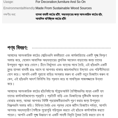
Uasge:
For Decoration,furniture And So On
Environmentalfriendly:
Made From Sustainable Wood Sources
হালকা বাদামী কাঠের ছাঁটা
অভ্যন্তরের জন্য আলংকারিক কাঠের ছাঁচ
লক্ষণীয় করা:
,
,
আবাসিক বাণিজ্যিক কাঠের ছাঁটা
পণ্য বিবরণ:
আমাদের আলংকারিক কাঠের মোল্ডিংগুলি কমনীয়তা এবং কার্যকারিতার একটি সূক্ষ্ম মিশ্রণ
অফার করে, যেকোন আবাসিক অভ্যন্তরের নান্দনিক আবেদন বাড়ানোর জন্য তাদের
উপযুক্ত পছন্দ করে তোলে। চীনে নির্ভুলতা এবং যত্নের সাথে তৈরি, এই ছাঁচগুলি একটি
সুন্দর হালকা বাদামী রঙে আসে যা আপনার থাকার জায়গাগুলিতে উষ্ণতা এবং পরিশীলিততা
যোগ করে। আপনি একটি পুরানো বাড়ির সংস্কার করুন বা একটি নতুন ডিজাইন করুন না
কেন, এই ছাঁচগুলি আদর্শ ফিনিশিং টাচ প্রদান করে যা সামগ্রিক সাজসজ্জাকে উন্নত
করে।
আমাদের আলংকারিক কাঠের ছাঁচনির্মাণের স্ট্যান্ডআউট বৈশিষ্ট্যগুলির মধ্যে একটি হল
তাদের কাস্টমাইজযোগ্য প্রকৃতি। প্রতিটি বাড়ি এবং ডিজাইনের দৃষ্টিভঙ্গি অনন্য তা
বোঝার জন্য, আমরা আপনার নির্দিষ্ট প্রয়োজনীয়তাগুলি পূরণ করার জন্য উপযুক্ত
বিকল্পগুলি অফার করি। বিভিন্ন দৈর্ঘ্য এবং প্রস্থ থেকে জটিল ডিজাইন পর্যন্ত, আপনি
আপনার অভ্যন্তরীণ শৈলীকে পুরোপুরি পরিপূরক করতে এই ছাঁচকে কাস্টমাইজ করতে
পারেন। আপনি একটি সূক্ষ্ম উচ্চারণ বা একটি সাহসী বিবৃতি টুকরা তৈরি করতে চান না