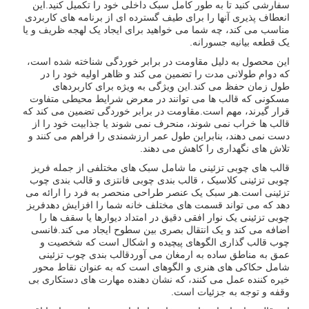
سفارشی کنید تا به طور کامل سبک داخلی خود را تکمیل کنید.این
انعطاف پذیری آنها را برای طیف گسترده ای از برنامه های کاربردی
مناسب می کند، چه شما می خواهید برای ایجاد یک لهجه ظریف و یا
یک قطعه بیانیه جسورانه.
این محصول به دلیل مقاومت در برابر خوردگی شناخته شده است،
که دوام طولانی مدت را تضمین می کند و ظاهر اولیه خود را در
طول زمان حفظ می کند.این ویژگی به ویژه برای کاربردهای
مسکونی که قالب ها می توانند در معرض شرایط محیطی متفاوت
قرار گیرند، مهم است.مقاومت در برابر خوردگی تضمین می کند که
قالب ها خراب نمی شوند، منحرف نمی شوند یا جذابیت خود را از
دست نمی دهند، بنابراین طول عمر ارزشمندی را فراهم می کنند و
تلاش های نگهداری را کاهش می دهند.
قالب های چوبی تزئینی ما شامل سبک های مختلفی از جمله فریز
چوبی تزئینی کلاسیک ، قالب بندی چوبی فانتزی و قالب بندی چوب
تزئینی است.هر سبک یک عنصر طراحی منحصر به فرد را ارائه می
دهد که می تواند قسمت های مختلف خانه شما را افزایش دهدفریز
چوبی تزئینی یک نوار افقی دقیق در امتداد دیوارها یا سقف ها را
اضافه می کند و یک انتقال بصری بین سطوح ایجاد می کند.فانسی
چوب قالب گذاری الگوهای پیچیده و اشکال است که شخصیت و
عمق به مناطق ساده به ارمغان می آوردقالب بندی چوب تزئینی
شامل حکاکی های هنری و الگوهای است که به عنوان نقاط محور
خیره کننده عمل می کنند، که نشان دهنده مهارت های دستکاری بی
وقفه و توجه به جزئیات است.