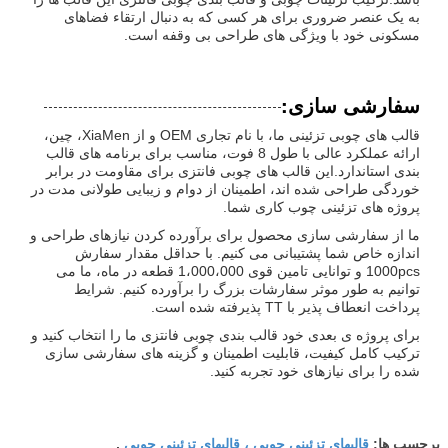
به یک عنصر ضروری برای هر کسی که به دنبال ارتقاء فضاهای
مسکونی خود با ویژگی های طراحی بی وقفه است.
سفارشی سازی:
قالب های چوبی تزئینی ما، با نام تجاری OEM و از XiaMen، چین،
ارائه عملکرد عالی با طول 8 فوت، مناسب برای برنامه های قالب
بندی استاندارد.این قالب های چوبی فانتزی برای مقاومت در برابر
خوردگی طراحی شده اند، اطمینان از دوام و زیبایی طولانی مدت در
پروژه های تزئینی چوب کاری شما.
ما از سفارشی سازی محصول برای برآورده کردن نیازهای طراحی و
اندازه خاص شما پشتیبانی می کنیم. با حداقل مقدار سفارش
1000pcs و توانایی تامین قوی 1،000،000 قطعه در ماه، ما می
توانیم به طور موثر سفارشات بزرگ را برآورده کنیم. شرایط
پرداخت انعطاف پذیر با TT پذیرفته شده است.
برای پروژه ی بعدی خود قالب بندی چوبی فانتزی ما را انتخاب کنید و
ترکیب کامل کیفیت، قابلیت اطمینان و گزینه های سفارشی سازی
شده را برای نیازهای خود تجربه کنید.
قالبهای تزئینی چوبی ، قالبهای تزئینی چوبی
برچسب ها:
,