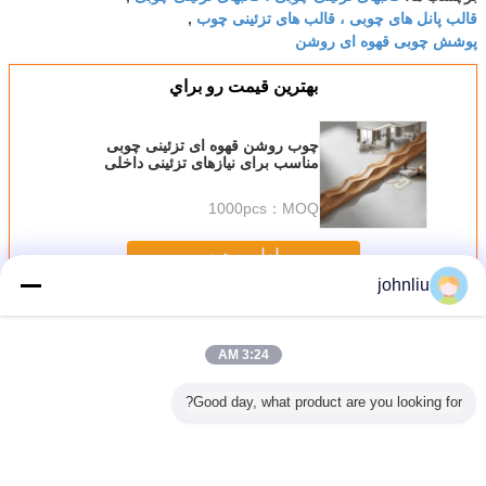
قالب پانل های چوبی ، قالب های تزئینی چوب
,
پوشش چوبی قهوه ای روشن
بهترين قيمت رو براي
چوب روشن قهوه ای تزئینی چوبی
مناسب برای نیازهای تزئینی داخلی
مسکونی تجاری و مهمان نوازی
1000pcs
MOQ：
ادامه هید
johnliu
قالبهای تزئینی چوبی
بیش
3:24 AM
Good day, what product are you looking for?
 در برابر
قالب های چوبی
5.4 متر 5.6 متر
رطوبت قالب های
قالب ها
قالب های
تزئینی کوچک 2400
تزئینی قالب های
مبلمان چوبی برای
تزئینی ض
ئینی داخلی
میلی متری PU مواد
چوبی Damp Proof
تصمیم گیری
برای ساخ
 زیست
پلی اورتان
SGS Certificate
مسکونی
تجا