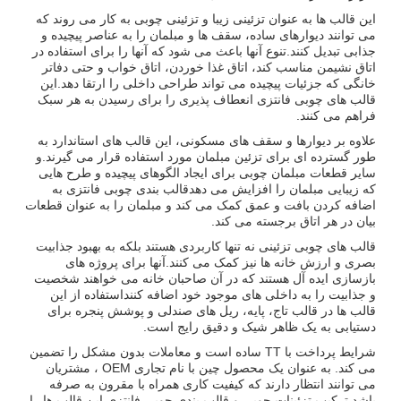
این قالب ها به عنوان تزئینی زیبا و تزئینی چوبی به کار می روند که
می توانند دیوارهای ساده، سقف ها و مبلمان را به عناصر پیچیده و
جذابی تبدیل کنند.تنوع آنها باعث می شود که آنها را برای استفاده در
اتاق نشیمن مناسب کند، اتاق غذا خوردن، اتاق خواب و حتی دفاتر
خانگی که جزئیات پیچیده می تواند طراحی داخلی را ارتقا دهد.این
قالب های چوبی فانتزی انعطاف پذیری را برای رسیدن به هر سبک
فراهم می کنند.
علاوه بر دیوارها و سقف های مسکونی، این قالب های استاندارد به
طور گسترده ای برای تزئین مبلمان مورد استفاده قرار می گیرند.و
سایر قطعات مبلمان چوبی برای ایجاد الگوهای پیچیده و طرح هایی
که زیبایی مبلمان را افزایش می دهدقالب بندی چوبی فانتزی به
اضافه کردن بافت و عمق کمک می کند و مبلمان را به عنوان قطعات
بیان در هر اتاق برجسته می کند.
قالب های چوبی تزئینی نه تنها کاربردی هستند بلکه به بهبود جذابیت
بصری و ارزش خانه ها نیز کمک می کنند.آنها برای پروژه های
بازسازی ایده آل هستند که در آن صاحبان خانه می خواهند شخصیت
و جذابیت را به داخلی های موجود خود اضافه کننداستفاده از این
قالب ها در قالب تاج، پایه، ریل های صندلی و پوشش پنجره برای
دستیابی به یک ظاهر شیک و دقیق رایج است.
شرایط پرداخت با TT ساده است و معاملات بدون مشکل را تضمین
می کند. به عنوان یک محصول چین با نام تجاری OEM ، مشتریان
می توانند انتظار دارند که کیفیت کاری همراه با مقرون به صرفه
باشد.ترکیب تزئینات چوبی و قالب بندی چوبی فانتزی این قالب ها را