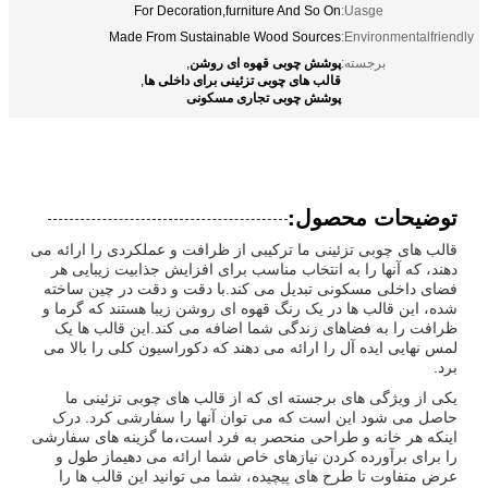
For Decoration,furniture And So On
Uasge:
Made From Sustainable Wood Sources
Environmentalfriendly:
پوشش چوبی قهوه ای روشن
برجسته:
,
قالب های چوبی تزئینی برای داخلی ها
,
پوشش چوبی تجاری مسکونی
توضیحات محصول:
قالب های چوبی تزئینی ما ترکیبی از ظرافت و عملکردی را ارائه می
دهند، که آنها را به انتخاب مناسب برای افزایش جذابیت زیبایی هر
فضای داخلی مسکونی تبدیل می کند.با دقت و دقت در چین ساخته
شده، این قالب ها در یک رنگ قهوه ای روشن زیبا هستند که گرما و
ظرافت را به فضاهای زندگی شما اضافه می کند.این قالب ها یک
لمس نهایی ایده آل را ارائه می دهند که دکوراسیون کلی را بالا می
برد.
یکی از ویژگی های برجسته ای که از قالب های چوبی تزئینی ما
حاصل می شود این است که می توان آنها را سفارشی کرد. درک
اینکه هر خانه و طراحی منحصر به فرد است،ما گزینه های سفارشی
را برای برآورده کردن نیازهای خاص شما ارائه می دهیماز طول و
عرض متفاوت تا طرح های پیچیده، شما می توانید این قالب ها را