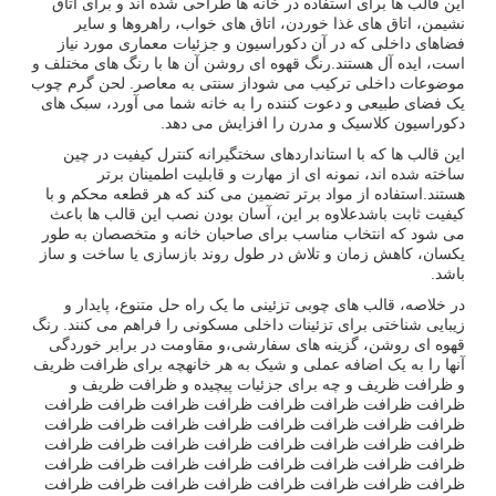
این قالب ها برای استفاده در خانه ها طراحی شده اند و برای اتاق
نشیمن، اتاق های غذا خوردن، اتاق های خواب، راهروها و سایر
فضاهای داخلی که در آن دکوراسیون و جزئیات معماری مورد نیاز
است، ایده آل هستند.رنگ قهوه ای روشن آن ها با رنگ های مختلف و
موضوعات داخلی ترکیب می شوداز سنتی به معاصر. لحن گرم چوب
یک فضای طبیعی و دعوت کننده را به خانه شما می آورد، سبک های
دکوراسیون کلاسیک و مدرن را افزایش می دهد.
این قالب ها که با استانداردهای سختگیرانه کنترل کیفیت در چین
ساخته شده اند، نمونه ای از مهارت و قابلیت اطمینان برتر
هستند.استفاده از مواد برتر تضمین می کند که هر قطعه محکم و با
کیفیت ثابت باشدعلاوه بر این، آسان بودن نصب این قالب ها باعث
می شود که انتخاب مناسب برای صاحبان خانه و متخصصان به طور
یکسان، کاهش زمان و تلاش در طول روند بازسازی یا ساخت و ساز
باشد.
در خلاصه، قالب های چوبی تزئینی ما یک راه حل متنوع، پایدار و
زیبایی شناختی برای تزئینات داخلی مسکونی را فراهم می کنند. رنگ
قهوه ای روشن، گزینه های سفارشی،و مقاومت در برابر خوردگی
آنها را به یک اضافه عملی و شیک به هر خانهچه برای ظرافت ظریف
و ظرافت ظریف و چه برای جزئیات پیچیده و ظرافت ظریف و
ظرافت ظرافت ظرافت ظرافت ظرافت ظرافت ظرافت ظرافت
ظرافت ظرافت ظرافت ظرافت ظرافت ظرافت ظرافت ظرافت
ظرافت ظرافت ظرافت ظرافت ظرافت ظرافت ظرافت ظرافت
ظرافت ظرافت ظرافت ظرافت ظرافت ظرافت ظرافت ظرافت
ظرافت ظرافت ظرافت ظرافت ظرافت ظرافت ظرافت ظرافت