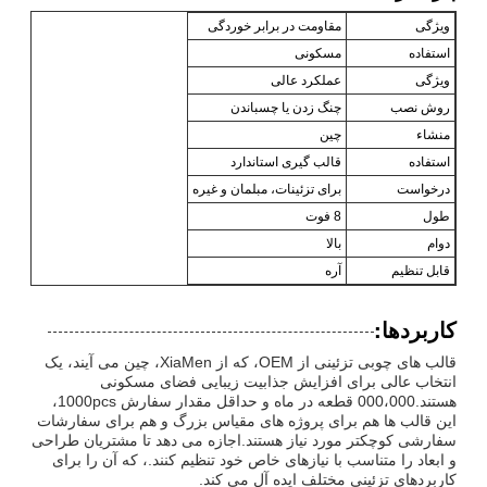
ویژگی
مقاومت در برابر خوردگی
استفاده
مسکونی
ویژگی
عملکرد عالی
روش نصب
چنگ زدن یا چسباندن
منشاء
چین
استفاده
قالب گیری استاندارد
درخواست
برای تزئینات، مبلمان و غیره
طول
8 فوت
دوام
بالا
قابل تنظیم
آره
کاربردها:
قالب های چوبی تزئینی از OEM، که از XiaMen، چین می آیند، یک
انتخاب عالی برای افزایش جذابیت زیبایی فضای مسکونی
هستند.000،000 قطعه در ماه و حداقل مقدار سفارش 1000pcs،
این قالب ها هم برای پروژه های مقیاس بزرگ و هم برای سفارشات
سفارشی کوچکتر مورد نیاز هستند.اجازه می دهد تا مشتریان طراحی
و ابعاد را متناسب با نیازهای خاص خود تنظیم کنند.، که آن را برای
کاربردهای تزئینی مختلف ایده آل می کند.